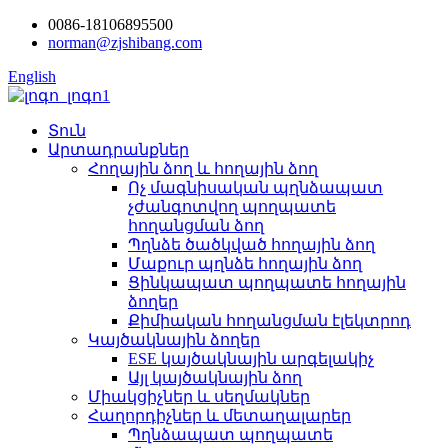
0086-18106895500
norman@zjshibang.com
English
Տուն
Արտադրանքներ
Հողային ձող և հողային ձող
Ոչ մագնիսական պղնձապատ
չժանգոտվող պողպատե
հողանցման ձող
Պղնձե ծածկված հողային ձող
Մաքուր պղնձե հողային ձող
Ցինկապատ պողպատե հողային
ձողեր
Քիմիական հողանցման էլեկտրոդ
Կայծակնային ձողեր
ESE կայծակնային արգելակիչ
Այլ կայծակնային ձող
Միակցիչներ և սեղմակներ
Հաղորդիչներ և մետաղալարեր
Պղնձապատ պողպատե