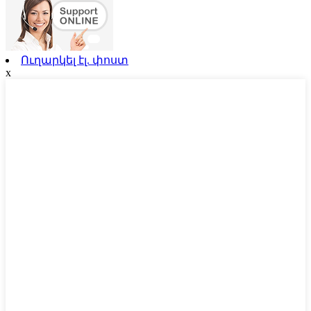
Ուղարկել էլ. փոստ
x