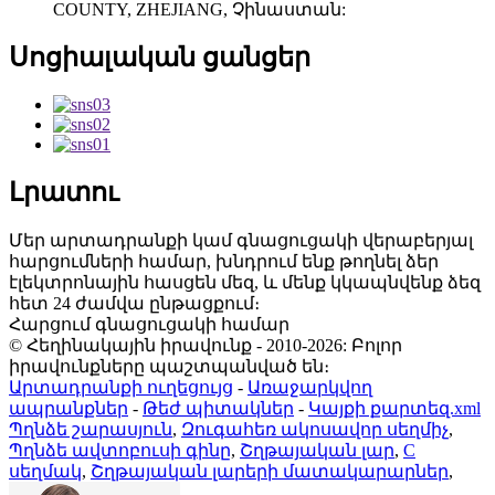
COUNTY, ZHEJIANG, Չինաստան:
Սոցիալական ցանցեր
Լրատու
Մեր արտադրանքի կամ գնացուցակի վերաբերյալ
հարցումների համար, խնդրում ենք թողնել ձեր
էլեկտրոնային հասցեն մեզ, և մենք կկապնվենք ձեզ
հետ 24 ժամվա ընթացքում։
Հարցում գնացուցակի համար
© Հեղինակային իրավունք - 2010-2026: Բոլոր
իրավունքները պաշտպանված են։
Արտադրանքի ուղեցույց
-
Առաջարկվող
ապրանքներ
-
Թեժ պիտակներ
-
Կայքի քարտեզ.xml
Պղնձե շարասյուն
,
Զուգահեռ ակոսավոր սեղմիչ
,
Պղնձե ավտոբուսի գինը
,
Շղթայական լար
,
C
սեղմակ
,
Շղթայական լարերի մատակարարներ
,