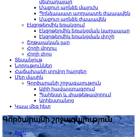
մետաղալար
Մաքուր պղնձե մալուխ
Պղնձապատ պողպատե ժապավեն
Մաքուր պղնձե ժապավեն
Էկզոթերմիկ եռակցում
Էկզոթերմիկ եռակցման կաղապար
Էկզոթերմիկ եռակցման փոշի
Շղթայական լար
Հողի մոդուլ
Հողի փոս
Տեսանյութ
Նորություններ
Հաճախակի տրվող հարցեր
Մեր մասին
Գործարանի շրջագայություն
Ալիի հավաստագրում
Պահեստ և փաթեթավորում
Արհեստանոց
Կապ մեզ հետ
Գործարանի շրջագայություն
Տուն