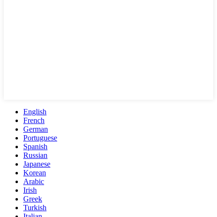
English
French
German
Portuguese
Spanish
Russian
Japanese
Korean
Arabic
Irish
Greek
Turkish
Italian