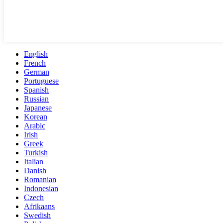
English
French
German
Portuguese
Spanish
Russian
Japanese
Korean
Arabic
Irish
Greek
Turkish
Italian
Danish
Romanian
Indonesian
Czech
Afrikaans
Swedish