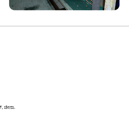
ಗ್, ಚೀನಾ.