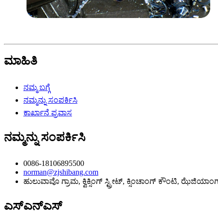
ಮಾಹಿತಿ
ನಮ್ಮ ಬಗ್ಗೆ
ನಮ್ಮನ್ನು ಸಂಪರ್ಕಿಸಿ
ಕಾರ್ಖಾನೆ ಪ್ರವಾಸ
ನಮ್ಮನ್ನು ಸಂಪರ್ಕಿಸಿ
0086-18106895500
norman@zjshibang.com
ಹುಲುವಾವೊ ಗ್ರಾಮ, ಕ್ವಿಕ್ಸಿಂಗ್ ಸ್ಟ್ರೀಟ್, ಕ್ಸಿಂಚಾಂಗ್ ಕೌಂಟಿ, ಝೆಜಿಯಾಂ
ಎಸ್‌ಎನ್‌ಎಸ್