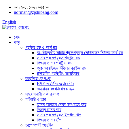
০০৮৬-১৮১০৬৮৯৫৫০০
norman@zjshibang.com
English
হোম
পণ্য
গ্রাউন্ড রড ও আর্থ রড
অ-চৌম্বকীয় তামার প্রলেপযুক্ত স্টেইনলেস স্টিলের আর্থ রড
তামার প্রলেপযুক্ত গ্রাউন্ড রড
বিশুদ্ধ তামার গ্রাউন্ড রড
গ্যালভানাইজড স্টিলের গ্রাউন্ড রড
রাসায়নিক গ্রাউন্ডিং ইলেক্ট্রোড
বজ্রনিরোধক দণ্ড
ESE লাইটনিং অ্যারেস্টার
অন্যান্য বজ্রনিরোধক দণ্ড
সংযোগকারী এবং ক্ল্যাম্প
পরিবাহী ও তার
তামার আবরণে মোড়া ইস্পাতের তার
বিশুদ্ধ তামার তার
তামার প্রলেপযুক্ত ইস্পাত টেপ
বিশুদ্ধ তামার টেপ
তাপোৎপাদী ওয়েল্ডিং