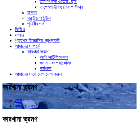
তাপোৎপাদী ওয়েল্ডিং ছাঁচ
তাপোৎপাদী ওয়েল্ডিং পাউডার
বাসবার
গ্রাউন্ড মডিউল
পৃথিবীর গর্ত
ভিডিও
সংবাদ
প্রায়শই জিজ্ঞাসিত প্রশ্নাবলী
আমাদের সম্পর্কে
কারখানা ভ্রমণ
আলি সার্টিফিকেশন
গুদাম এবং প্যাকেজিং
কর্মশালা
আমাদের সাথে যোগাযোগ করুন
কারখানা ভ্রমণ
হোম
কারখানা ভ্রমণ
কারখানা ভ্রমণ