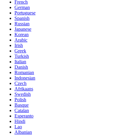
French
German
Portuguese
Spanish
Russian
Japanese
Korean
Arabic
Irish
Greek
Turkish
Italian
Danish
Romanian
Indonesian
Czech
Afrikaans
Swedish
Polish
Basque
Catalan
Esperanto
Hindi
Lao
Albanian