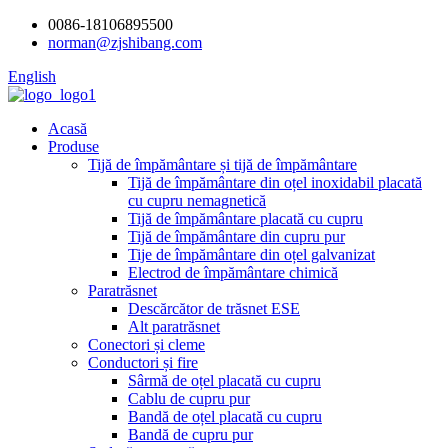
0086-18106895500
norman@zjshibang.com
English
Acasă
Produse
Tijă de împământare și tijă de împământare
Tijă de împământare din oțel inoxidabil placată
cu cupru nemagnetică
Tijă de împământare placată cu cupru
Tijă de împământare din cupru pur
Tije de împământare din oțel galvanizat
Electrod de împământare chimică
Paratrăsnet
Descărcător de trăsnet ESE
Alt paratrăsnet
Conectori și cleme
Conductori și fire
Sârmă de oțel placată cu cupru
Cablu de cupru pur
Bandă de oțel placată cu cupru
Bandă de cupru pur