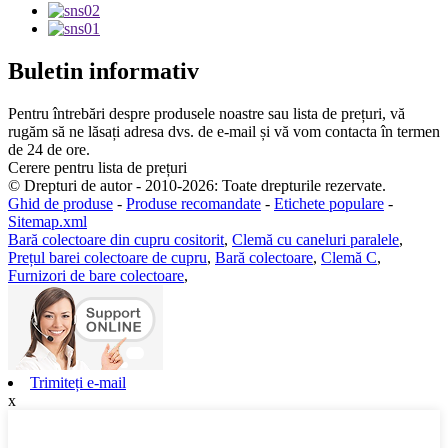
Buletin informativ
Pentru întrebări despre produsele noastre sau lista de prețuri, vă
rugăm să ne lăsați adresa dvs. de e-mail și vă vom contacta în termen
de 24 de ore.
Cerere pentru lista de prețuri
© Drepturi de autor - 2010-2026: Toate drepturile rezervate.
Ghid de produse
-
Produse recomandate
-
Etichete populare
-
Sitemap.xml
Bară colectoare din cupru cositorit
,
Clemă cu caneluri paralele
,
Prețul barei colectoare de cupru
,
Bară colectoare
,
Clemă C
,
Furnizori de bare colectoare
,
Trimiteți e-mail
x