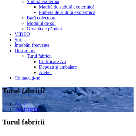
Sudură exotermă
Matriță de sudură exotermică
Pulbere de sudură exotermică
Bară colectoare
Modulul de sol
Groapă de pământ
VIDEO
Ştiri
Întrebări frecvente
Despre noi
Turul fabricii
Certificare Ali
Depozit și ambalare
Atelier
Contactaţi-ne
Turul fabricii
Acasă
Turul fabricii
Turul fabricii