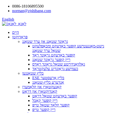
0086-18106895500
norman@zjshibang.com
English
היים
פּראָדוקטן
גראַונד שטאַנג און ערד שטאַנג
נישט-מאַגנעטישע קופּער באַדעקט ומבאַפלעקט
שטאָל ערד שטאַנג
קופּער באַדעקט גראַונד ראַד
ריין קופּער גראַונד שטאַנג
גאַלוואַניזירטע שטאָל גראַונד ראַדס
כעמישע גראַונדינג עלעקטראָד
בליץ שטאַנגען
ESE בליץ אַרעסטער
אַנדערע בליץ-שטאַנג
קאַנעקטאָרן און קלאַמערן
קאָנדוקטאָרן און דראָט
קופּער באַדעקט שטאָל דראָט
ריין קופּער קאַבל
קופּער קלאַד שטאָל טייפּ
ריין קופּער טייפּ