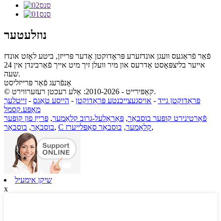
נוזלעטער
פֿאַר פֿראַגעס וועגן אונדזערע פּראָדוקטן אָדער פּרייזן, ביטע לאָזט אונדז
אייער בליצפּאָסט אַדרעס און מיר וועלן זיך מיט אייך פֿאַרבינדן אין 24
שעה.
אָנפֿרעג פֿאַר פּרייזליסט
© קאַפּירייט - 2010-2026: אַלע רעכטן רעזערווירט.
פּראָדוקטן גייד
-
אויסגעצייכנטע פּראָדוקטן
-
הייסע טאַגס
-
זייטלעך
מאַפּע.קסמל
פֿאַרטינירט קופּער בוסבאַר
,
פּאַראַלעל-גרוב קלאַמער
,
פּרייַז פון קופּער
,
C קלאַמער
,
בוסבאַר סאַפּלייערז
,
בוסבאַר
,
בוסבאַר
שיקן אימעיל
x