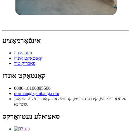
אינפֿאָרמאַציע
וועגן אונדז
קאָנטאַקט אונדז
פאַבריק טור
קאָנטאַקט אונדז
0086-18106895500
norman@zjshibang.com
הולואַאָ ווילידזש, קיסינג סטריט, קסינטשאַנג קאָונטי, זשעדזשיאַנג,
טשיינאַ.
סאציאלע נעטוואָרקס