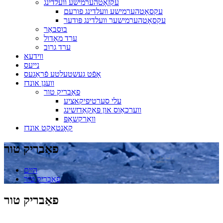
עקזאָטהערמישע וועלדינג
עקסאָטהערמישע וועלדינג פורעם
עקסאָטהערמישער וועלדינג פּודער
בוסבאַר
ערד מאָדול
ערד גרוב
ווידעא
נייעס
אָפֿט געשטעלטע פֿראַגעס
וועגן אונדז
פאַבריק טור
עלי סערטיפיקאציע
ווערכאַוס און פּאַקאַדזשינג
וואַרקשאָפּ
קאָנטאַקט אונדז
פאַבריק טור
היים
פאַבריק טור
פאַבריק טור