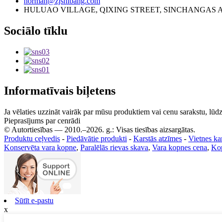
norman@zjshibang.com
HULUAO VILLAGE, QIXING STREET, SINCHANGAS 
Sociālo tīklu
Informatīvais biļetens
Ja vēlaties uzzināt vairāk par mūsu produktiem vai cenu sarakstu, lūdz
Pieprasījums par cenrādi
© Autortiesības — 2010.–2026. g.: Visas tiesības aizsargātas.
Produktu ceļvedis
-
Piedāvātie produkti
-
Karstās atzīmes
-
Vietnes ka
Konservēta vara kopne
,
Paralēlās rievas skava
,
Vara kopnes cena
,
Ko
Sūtīt e-pastu
x