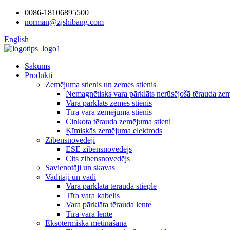
0086-18106895500
norman@zjshibang.com
English
Sākums
Produkti
Zemējuma stienis un zemes stienis
Nemagnētisks vara pārklāts nerūsējošā tērauda zem
Vara pārklāts zemes stienis
Tīra vara zemējuma stienis
Cinkota tērauda zemējuma stieņi
Ķīmiskās zemējuma elektrods
Zibensnovedēji
ESE zibensnovedējs
Cits zibensnovedējs
Savienotāji un skavas
Vadītāji un vadi
Vara pārklāta tērauda stieple
Tīra vara kabelis
Vara pārklāta tērauda lente
Tīra vara lente
Eksotermiskā metināšana