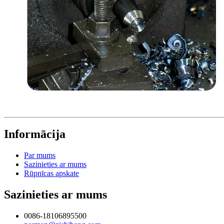
Informācija
Par mums
Sazinieties ar mums
Rūpnīcas apskate
Sazinieties ar mums
0086-18106895500