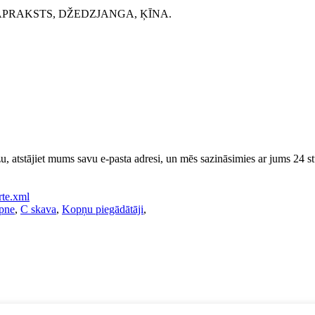
APRAKSTS, DŽEDZJANGA, ĶĪNA.
u, atstājiet mums savu e-pasta adresi, un mēs sazināsimies ar jums 24 s
rte.xml
pne
,
C skava
,
Kopņu piegādātāji
,