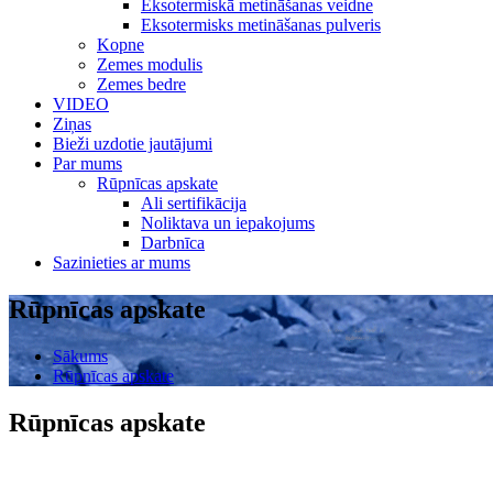
Eksotermiskā metināšanas veidne
Eksotermisks metināšanas pulveris
Kopne
Zemes modulis
Zemes bedre
VIDEO
Ziņas
Bieži uzdotie jautājumi
Par mums
Rūpnīcas apskate
Ali sertifikācija
Noliktava un iepakojums
Darbnīca
Sazinieties ar mums
Rūpnīcas apskate
Sākums
Rūpnīcas apskate
Rūpnīcas apskate