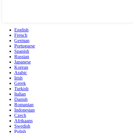
English
French
German
Portuguese
Spanish
Russian
Japanese
Korean
Arabic
Irish
Greek
Turkish
Italian
Danish
Romanian
Indonesian
Czech
Afrikaans
Swedish
Polish