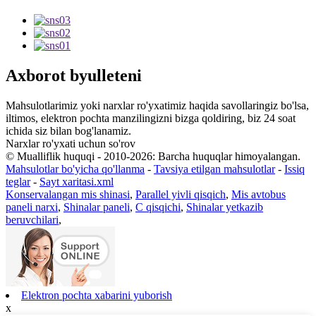
Axborot byulleteni
Mahsulotlarimiz yoki narxlar ro'yxatimiz haqida savollaringiz bo'lsa,
iltimos, elektron pochta manzilingizni bizga qoldiring, biz 24 soat
ichida siz bilan bog'lanamiz.
Narxlar ro'yxati uchun so'rov
© Mualliflik huquqi - 2010-2026: Barcha huquqlar himoyalangan.
Mahsulotlar bo'yicha qo'llanma
-
Tavsiya etilgan mahsulotlar
-
Issiq
teglar
-
Sayt xaritasi.xml
Konservalangan mis shinasi
,
Parallel yivli qisqich
,
Mis avtobus
paneli narxi
,
Shinalar paneli
,
C qisqichi
,
Shinalar yetkazib
beruvchilari
,
Elektron pochta xabarini yuborish
x