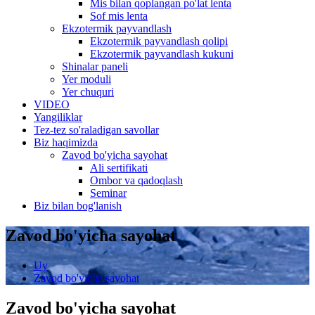
Mis bilan qoplangan po'lat lenta
Sof mis lenta
Ekzotermik payvandlash
Ekzotermik payvandlash qolipi
Ekzotermik payvandlash kukuni
Shinalar paneli
Yer moduli
Yer chuquri
VIDEO
Yangiliklar
Tez-tez so'raladigan savollar
Biz haqimizda
Zavod bo'yicha sayohat
Ali sertifikati
Ombor va qadoqlash
Seminar
Biz bilan bog'lanish
Zavod bo'yicha sayohat
Uy
Zavod bo'yicha sayohat
Zavod bo'yicha sayohat