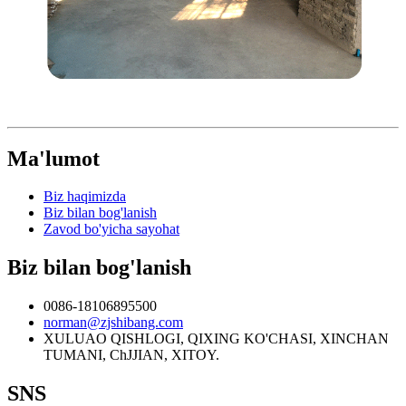
Ma'lumot
Biz haqimizda
Biz bilan bog'lanish
Zavod bo'yicha sayohat
Biz bilan bog'lanish
0086-18106895500
norman@zjshibang.com
XULUAO QISHLOGI, QIXING KO'CHASI, XINCHAN
TUMANI, ChJJIAN, XITOY.
SNS