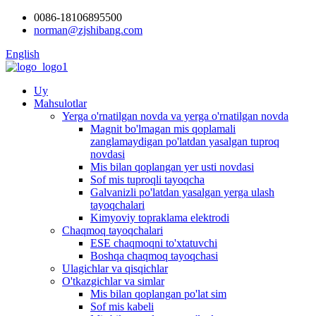
0086-18106895500
norman@zjshibang.com
English
Uy
Mahsulotlar
Yerga o'rnatilgan novda va yerga o'rnatilgan novda
Magnit bo'lmagan mis qoplamali
zanglamaydigan po'latdan yasalgan tuproq
novdasi
Mis bilan qoplangan yer usti novdasi
Sof mis tuproqli tayoqcha
Galvanizli po'latdan yasalgan yerga ulash
tayoqchalari
Kimyoviy topraklama elektrodi
Chaqmoq tayoqchalari
ESE chaqmoqni to'xtatuvchi
Boshqa chaqmoq tayoqchasi
Ulagichlar va qisqichlar
O'tkazgichlar va simlar
Mis bilan qoplangan po'lat sim
Sof mis kabeli