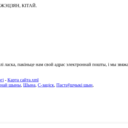
ЧЖЭЦЗЯН, КІТАЙ.
лі ласка, пакіньце нам свой адрас электроннай пошты, і мы звяжам
гі
-
Карта сайта.xml
днай шыны
,
Шына
,
C-заціск
,
Пастаўшчыкі шын
,