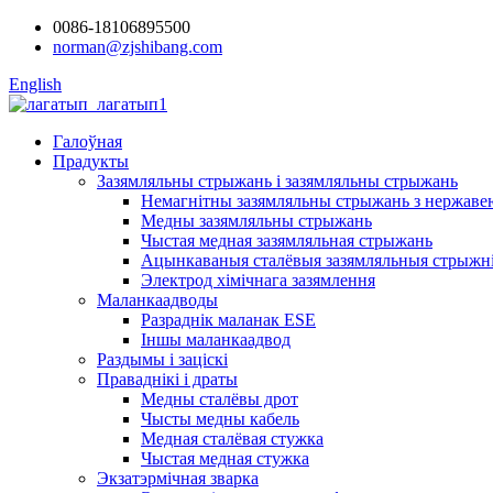
0086-18106895500
norman@zjshibang.com
English
Галоўная
Прадукты
Зазямляльны стрыжань і зазямляльны стрыжань
Немагнітны зазямляльны стрыжань з нержаве
Медны зазямляльны стрыжань
Чыстая медная зазямляльная стрыжань
Ацынкаваныя сталёвыя зазямляльныя стрыжн
Электрод хімічнага зазямлення
Маланкаадводы
Разраднік маланак ESE
Іншы маланкаадвод
Раздымы і заціскі
Праваднікі і драты
Медны сталёвы дрот
Чысты медны кабель
Медная сталёвая стужка
Чыстая медная стужка
Экзатэрмічная зварка