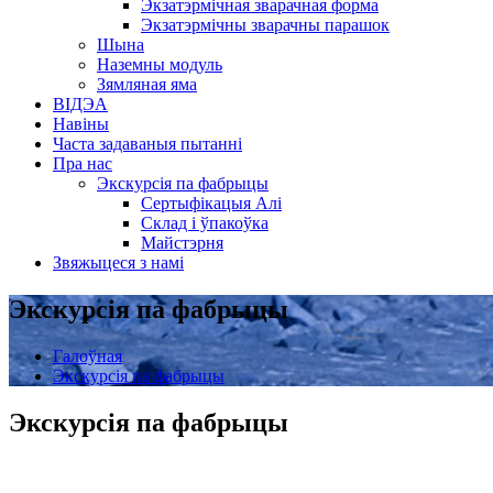
Экзатэрмічная зварачная форма
Экзатэрмічны зварачны парашок
Шына
Наземны модуль
Зямляная яма
ВІДЭА
Навіны
Часта задаваныя пытанні
Пра нас
Экскурсія па фабрыцы
Сертыфікацыя Алі
Склад і ўпакоўка
Майстэрня
Звяжыцеся з намі
Экскурсія па фабрыцы
Галоўная
Экскурсія па фабрыцы
Экскурсія па фабрыцы