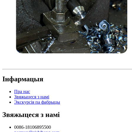
Інфармацыя
Пра нас
Звяжыцеся з намі
Экскурсія па фабрыцы
Звяжыцеся з намі
0086-18106895500