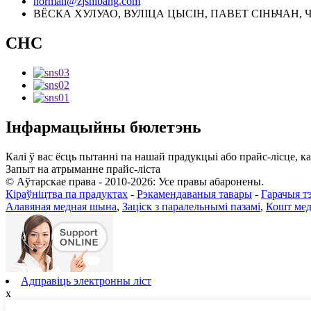
norman@zjshibang.com
ВЁСКА ХУЛУАО, ВУЛІЦА ЦЫСІН, ПАВЕТ СІНЬЧАН, 
СНС
Інфармацыйны бюлетэнь
Калі ў вас ёсць пытанні па нашай прадукцыі або прайс-лісце, ка
Запыт на атрыманне прайс-ліста
© Аўтарскае права - 2010-2026: Усе правы абаронены.
Кіраўніцтва па прадуктах
-
Рэкамендаваныя тавары
-
Гарачыя тэ
Алавяная медная шына
,
Заціск з паралельнымі пазамі
,
Кошт ме
Адправіць электронны ліст
x