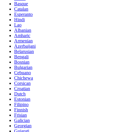
Basque
Catalan
Esperanto
Hindi
Lao
Albanian
Amharic
Armenian
Azerbaijani
Belarusian
Bengali
Bosnian
Bulgarian
Cebuano
Chichewa
Corsican
Croatian
Dutch
Estonian
Filipino
Finnish
Frisian
Galician
Georgian
Gujarati