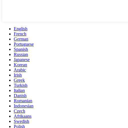
English
French
German
Portuguese
Spanish
Russian
Japanese
Korean
Arabic
Irish
Greek
Turkish
Italian
Danish
Romanian
Indonesian
Czech
Afrikaans
Swedish
Polish