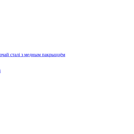
ючай сталі з медным пакрыццём
і