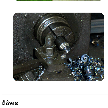
ព័ត៌មាន