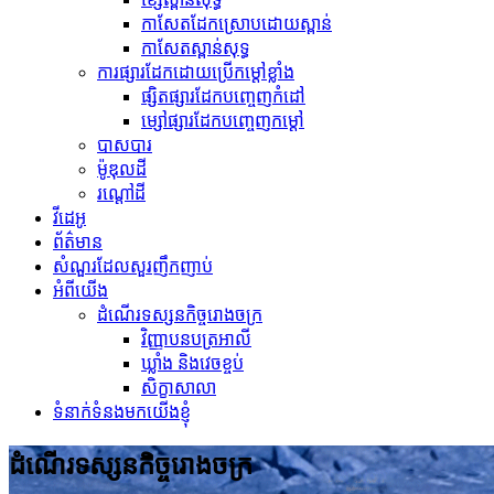
កាសែតដែកស្រោបដោយស្ពាន់
កាសែតស្ពាន់សុទ្ធ
ការផ្សារដែកដោយប្រើកម្ដៅខ្លាំង
ផ្សិតផ្សារដែកបញ្ចេញកំដៅ
ម្សៅផ្សារដែកបញ្ចេញកម្ដៅ
បាសបារ
ម៉ូឌុលដី
រណ្តៅដី
វីដេអូ
ព័ត៌មាន
សំណួរដែលសួរញឹកញាប់
អំពីយើង
ដំណើរទស្សនកិច្ចរោងចក្រ
វិញ្ញាបនបត្រអាលី
ឃ្លាំង និងវេចខ្ចប់
សិក្ខាសាលា
ទំនាក់ទំនងមកយើងខ្ញុំ
ដំណើរទស្សនកិច្ចរោងចក្រ