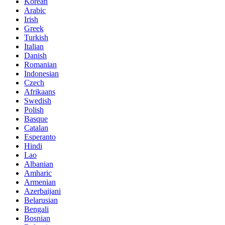
Korean
Arabic
Irish
Greek
Turkish
Italian
Danish
Romanian
Indonesian
Czech
Afrikaans
Swedish
Polish
Basque
Catalan
Esperanto
Hindi
Lao
Albanian
Amharic
Armenian
Azerbaijani
Belarusian
Bengali
Bosnian