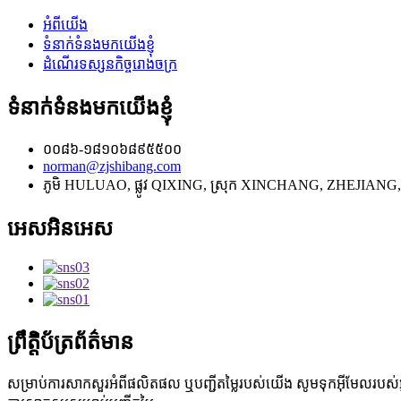
អំពីយើង
ទំនាក់ទំនងមកយើងខ្ញុំ
ដំណើរទស្សនកិច្ចរោងចក្រ
ទំនាក់ទំនងមកយើងខ្ញុំ
០០៨៦-១៨១០៦៨៩៥៥០០
norman@zjshibang.com
ភូមិ HULUAO, ផ្លូវ QIXING, ស្រុក XINCHANG, ZHEJIANG,
អេសអិនអេស
ព្រឹត្តិប័ត្រព័ត៌មាន
សម្រាប់ការសាកសួរអំពីផលិតផល ឬបញ្ជីតម្លៃរបស់យើង សូមទុកអ៊ីមែលរបស