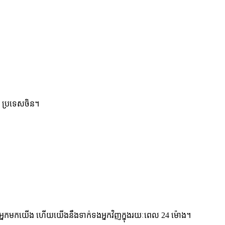
 ប្រទេសចិន។
់អ្នកមកយើង ហើយយើងនឹងទាក់ទងអ្នកវិញក្នុងរយៈពេល 24 ម៉ោង។