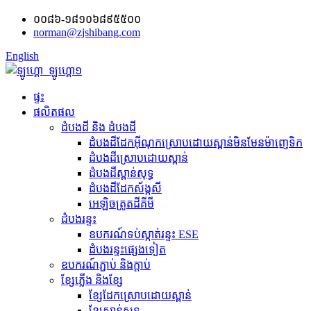
០០៨៦-១៨១០៦៨៩៥៥០០
norman@zjshibang.com
English
ផ្ទះ
ផលិតផល
ដំបងដី និង ដំបងដី
ដំបងដីដែកអ៊ីណុកស្រោបដោយស្ពាន់មិនមែនម៉ាញេទិក
ដំបងដីស្រោបដោយស្ពាន់
ដំបងដីស្ពាន់សុទ្ធ
ដំបងដីដែកស័ង្កសី
អេឡិចត្រូត​ដី​គីមី
ដំបងរន្ទះ
ឧបករណ៍​ទប់ស្កាត់​រន្ទះ ESE
ដំបងរន្ទះផ្សេងទៀត
ឧបករណ៍ភ្ជាប់ និង​ក្ដាប់
ខ្សែភ្លើង និងខ្សែ
ខ្សែដែកស្រោបដោយស្ពាន់
ខ្សែស្ពាន់សុទ្ធ