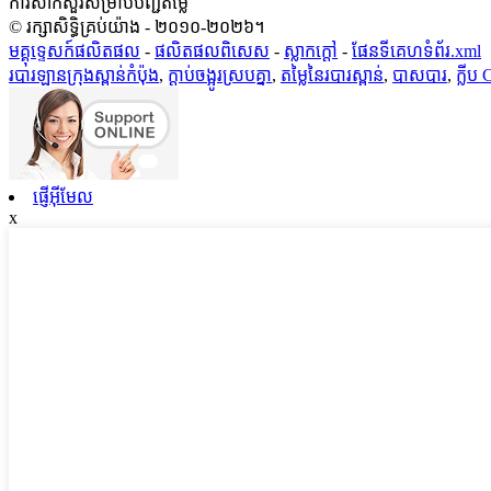
ការសាកសួរសម្រាប់បញ្ជីតម្លៃ
© រក្សាសិទ្ធិគ្រប់យ៉ាង - ២០១០-២០២៦។
មគ្គុទ្ទេសក៍ផលិតផល
-
ផលិតផលពិសេស
-
ស្លាក​ក្តៅ
-
ផែនទីគេហទំព័រ.xml
របារឡានក្រុងស្ពាន់កំប៉ុង
,
ក្ដាប់ចង្អូរស្របគ្នា
,
តម្លៃនៃរបារស្ពាន់
,
បាសបារ
,
ក្លីប 
ផ្ញើអ៊ីមែល
x