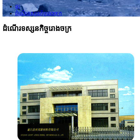
ផ្ទះ
ដំណើរទស្សនកិច្ចរោងចក្រ
ដំណើរទស្សនកិច្ចរោងចក្រ