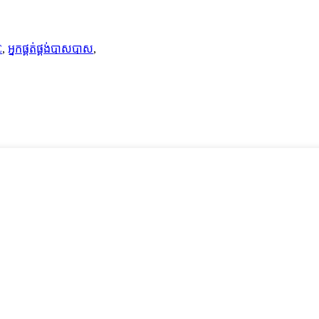
C
,
អ្នកផ្គត់ផ្គង់បាសបាស
,