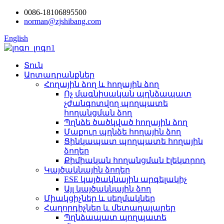
0086-18106895500
norman@zjshibang.com
English
Տուն
Արտադրանքներ
Հողային ձող և հողային ձող
Ոչ մագնիսական պղնձապատ
չժանգոտվող պողպատե
հողանցման ձող
Պղնձե ծածկված հողային ձող
Մաքուր պղնձե հողային ձող
Ցինկապատ պողպատե հողային
ձողեր
Քիմիական հողանցման էլեկտրոդ
Կայծակնային ձողեր
ESE կայծակնային արգելակիչ
Այլ կայծակնային ձող
Միակցիչներ և սեղմակներ
Հաղորդիչներ և մետաղալարեր
Պղնձապատ պողպատե