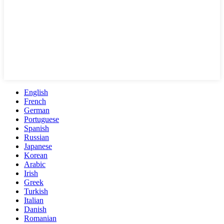
English
French
German
Portuguese
Spanish
Russian
Japanese
Korean
Arabic
Irish
Greek
Turkish
Italian
Danish
Romanian