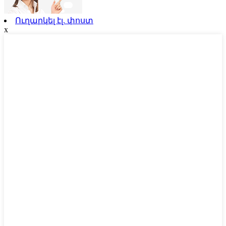
Ուղարկել էլ. փոստ
x