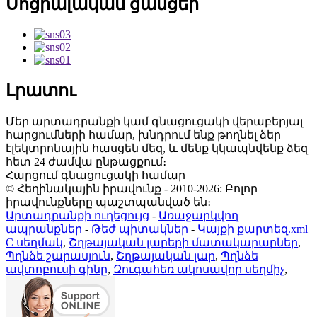
Սոցիալական ցանցեր
Լրատու
Մեր արտադրանքի կամ գնացուցակի վերաբերյալ
հարցումների համար, խնդրում ենք թողնել ձեր
էլեկտրոնային հասցեն մեզ, և մենք կկապնվենք ձեզ
հետ 24 ժամվա ընթացքում։
Հարցում գնացուցակի համար
© Հեղինակային իրավունք - 2010-2026: Բոլոր
իրավունքները պաշտպանված են։
Արտադրանքի ուղեցույց
-
Առաջարկվող
ապրանքներ
-
Թեժ պիտակներ
-
Կայքի քարտեզ.xml
C սեղմակ
,
Շղթայական լարերի մատակարարներ
,
Պղնձե շարասյուն
,
Շղթայական լար
,
Պղնձե
ավտոբուսի գինը
,
Զուգահեռ ակոսավոր սեղմիչ
,