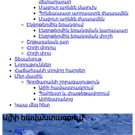
մետաղալար
Մաքուր պղնձե մալուխ
Պղնձապատ պողպատե ժապավեն
Մաքուր պղնձե ժապավեն
Էկզոթերմիկ եռակցում
Էկզոթերմիկ եռակցման կաղապար
Էկզոթերմիկ եռակցման փոշի
Շղթայական լար
Հողի մոդուլ
Հողի փոս
Տեսանյութ
Նորություններ
Հաճախակի տրվող հարցեր
Մեր մասին
Գործարանի շրջագայություն
Ալիի հավաստագրում
Պահեստ և փաթեթավորում
Արհեստանոց
Կապ մեզ հետ
Ալիի հավաստագրում
Տուն