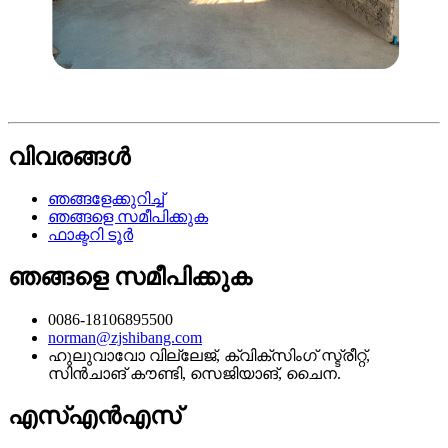
വിവരങ്ങൾ
ഞങ്ങളേക്കുറിച്ച്
ഞങ്ങളെ സമീപിക്കുക
ഫാക്ടറി ടൂർ
ഞങ്ങളെ സമീപിക്കുക
0086-18106895500
norman@zjshibang.com
ഹുലുവാവോ വില്ലേജ്, ക്വിക്സിംഗ് സ്ട്രീറ്റ്,
സിൻചാങ് കൗണ്ടി, സെജിയാങ്, ചൈന.
എസ്എൻഎസ്