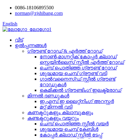
0086-18106895500
norman@zjshibang.com
English
വീട്
ഉൽപ്പന്നങ്ങൾ
ഗ്രൗണ്ട് റോഡ് & എർത്ത് റോഡ്
നോൺ-മാഗ്നറ്റിക് കോപ്പർ ക്ലാഡ്
സ്റ്റെയിൻലെസ് സ്റ്റീൽ എർത്ത് റോഡ്
ചെമ്പ് പൊതിഞ്ഞ ഗ്രൗണ്ട് റോഡ്
ശുദ്ധമായ ചെമ്പ് ഗ്രൗണ്ട് വടി
ഗാൽവനൈസ്ഡ് സ്റ്റീൽ ഗ്രൗണ്ട്
റോഡുകൾ
കെമിക്കൽ ഗ്രൗണ്ടിംഗ് ഇലക്ട്രോഡ്
മിന്നൽ ദണ്ഡുകൾ
ഇ.എസ്.ഇ ലൈറ്റ്നിംഗ് അറസ്റ്റർ
മറ്റ് മിന്നൽ വടി
കണക്ടറുകളും ക്ലാമ്പുകളും
കണ്ടക്ടറുകളും വയറും
ചെമ്പ് പൊതിഞ്ഞ സ്റ്റീൽ വയർ
ശുദ്ധമായ ചെമ്പ് കേബിൾ
കോപ്പർ ക്ലാഡ് സ്റ്റീൽ ടേപ്പ്