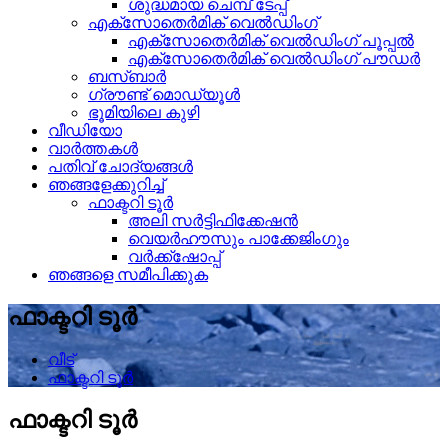
ശുദ്ധമായ ചെമ്പ് ടേപ്പ്
എക്സോതെർമിക് വെൽഡിംഗ്
എക്സോതെർമിക് വെൽഡിംഗ് പൂപ്പൽ
എക്സോതെർമിക് വെൽഡിംഗ് പൗഡർ
ബസ്ബാർ
ഗ്രൗണ്ട് മൊഡ്യൂൾ
ഭൂമിയിലെ കുഴി
വീഡിയോ
വാർത്തകൾ
പതിവ് ചോദ്യങ്ങൾ
ഞങ്ങളേക്കുറിച്ച്
ഫാക്ടറി ടൂർ
അലി സർട്ടിഫിക്കേഷൻ
വെയർഹൗസും പാക്കേജിംഗും
വർക്ക്‌ഷോപ്പ്
ഞങ്ങളെ സമീപിക്കുക
ഫാക്ടറി ടൂർ
വീട്
ഫാക്ടറി ടൂർ
ഫാക്ടറി ടൂർ