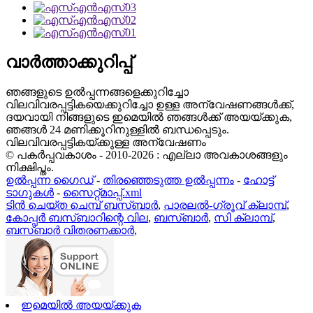
വാർത്താക്കുറിപ്പ്
ഞങ്ങളുടെ ഉൽപ്പന്നങ്ങളെക്കുറിച്ചോ
വിലവിവരപ്പട്ടികയെക്കുറിച്ചോ ഉള്ള അന്വേഷണങ്ങൾക്ക്,
ദയവായി നിങ്ങളുടെ ഇമെയിൽ ഞങ്ങൾക്ക് അയയ്ക്കുക,
ഞങ്ങൾ 24 മണിക്കൂറിനുള്ളിൽ ബന്ധപ്പെടും.
വിലവിവരപ്പട്ടികയ്ക്കുള്ള അന്വേഷണം
© പകർപ്പവകാശം - 2010-2026 : എല്ലാ അവകാശങ്ങളും
നിക്ഷിപ്തം.
ഉൽപ്പന്ന ഗൈഡ്
-
തിരഞ്ഞെടുത്ത ഉൽപ്പന്നം
-
ഹോട്ട്
ടാഗുകൾ
-
സൈറ്റ്മാപ്പ്.xml
ടിൻ ചെയ്ത ചെമ്പ് ബസ്ബാർ
,
പാരലൽ-ഗ്രൂവ് ക്ലാമ്പ്
,
കോപ്പർ ബസ്ബാറിന്റെ വില
,
ബസ്ബാർ
,
സി ക്ലാമ്പ്
,
ബസ്ബാർ വിതരണക്കാർ
,
ഇമെയിൽ അയയ്ക്കുക