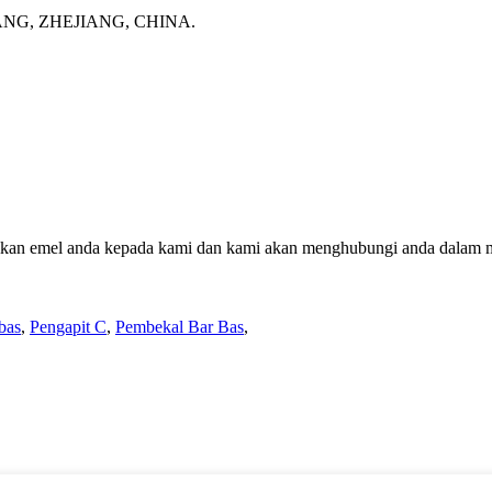
G, ZHEJIANG, CHINA.
ggalkan emel anda kepada kami dan kami akan menghubungi anda dalam 
bas
,
Pengapit C
,
Pembekal Bar Bas
,