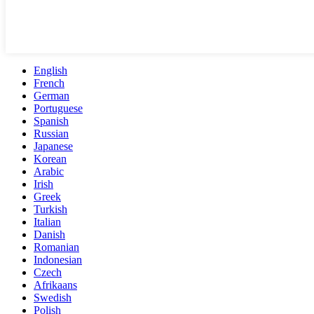
English
French
German
Portuguese
Spanish
Russian
Japanese
Korean
Arabic
Irish
Greek
Turkish
Italian
Danish
Romanian
Indonesian
Czech
Afrikaans
Swedish
Polish