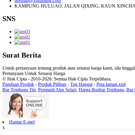
norman@zjshibang.com
KAMPUNG HULUAO, JALAN QIXING, KAUN XINCHAN
SNS
Surat Berita
Untuk pertanyaan tentang produk atau senarai harga kami, sila tin
Pertanyaan Untuk Senarai Harga
© Hak Cipta - 2010-2026: Semua Hak Cipta Terpelihara.
Panduan Produk
-
Produk Pilihan
-
Tag Hangat
-
Peta laman.xml
Bar Tembaga Tin
,
Pengapit Alur Selari
,
Harga Busbar Tembaga
,
Bar 
Hantar E-mel
x