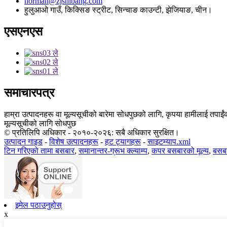
norman@zjshibang.com
हुलुआओ गाउँ, किक्सिङ स्ट्रीट, सिन्चाङ काउन्टी, झेजियाङ, चीन।
एसएनएस
समाचारपत्र
हाम्रा उत्पादनहरू वा मूल्यसूचीको बारेमा सोधपुछको लागि, कृपया हामीलाई तपाईंको
मूल्यसूचीको लागि सोधपुछ
© प्रतिलिपि अधिकार - २०१०-२०२६: सबै अधिकार सुरक्षित।
उत्पादन गाइड
-
विशेष उत्पादनहरू
-
हट ट्यागहरू
-
साइटम्याप.xml
टिन गरिएको तामा बसबार
,
समानान्तर-ग्रूभ क्ल्याम्प
,
कपर बसबारको मूल्य
,
बसब
इमेल पठाउनुहोस्
x