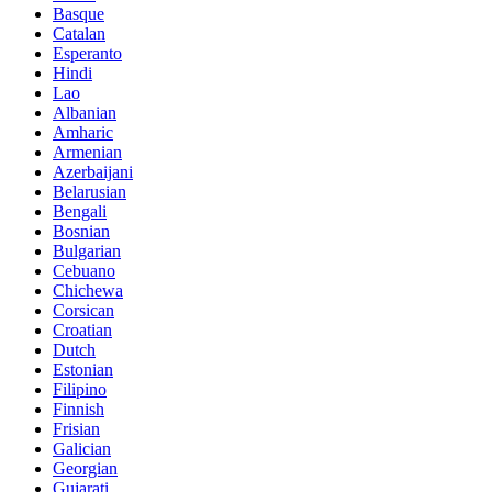
Basque
Catalan
Esperanto
Hindi
Lao
Albanian
Amharic
Armenian
Azerbaijani
Belarusian
Bengali
Bosnian
Bulgarian
Cebuano
Chichewa
Corsican
Croatian
Dutch
Estonian
Filipino
Finnish
Frisian
Galician
Georgian
Gujarati