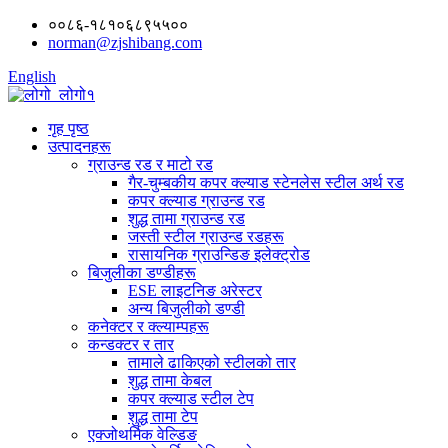
००८६-१८१०६८९५५००
norman@zjshibang.com
English
गृह पृष्ठ
उत्पादनहरू
ग्राउन्ड रड र माटो रड
गैर-चुम्बकीय कपर क्ल्याड स्टेनलेस स्टील अर्थ रड
कपर क्ल्याड ग्राउन्ड रड
शुद्ध तामा ग्राउन्ड रड
जस्ती स्टील ग्राउन्ड रडहरू
रासायनिक ग्राउन्डिङ इलेक्ट्रोड
बिजुलीका डण्डीहरू
ESE लाइटनिङ अरेस्टर
अन्य बिजुलीको डण्डी
कनेक्टर र क्ल्याम्पहरू
कन्डक्टर र तार
तामाले ढाकिएको स्टीलको तार
शुद्ध तामा केबल
कपर क्ल्याड स्टील टेप
शुद्ध तामा टेप
एक्जोथर्मिक वेल्डिङ