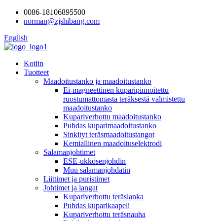
0086-18106895500
norman@zjshibang.com
English
Kotiin
Tuotteet
Maadoitustanko ja maadoitustanko
Ei-magneettinen kuparipinnoitettu
ruostumattomasta teräksestä valmistettu
maadoitustanko
Kupariverhottu maadoitustanko
Puhdas kuparimaadoitustanko
Sinkityt teräsmaadoitustangot
Kemiallinen maadoituselektrodi
Salamanjohtimet
ESE-ukkosenjohdin
Muu salamanjohdatin
Liittimet ja puristimet
Johtimet ja langat
Kupariverhottu teräslanka
Puhdas kuparikaapeli
Kupariverhottu teräsnauha