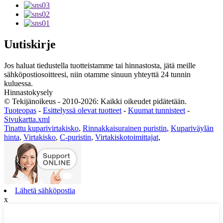
Uutiskirje
Jos haluat tiedustella tuotteistamme tai hinnastosta, jätä meille
sähköpostiosoitteesi, niin otamme sinuun yhteyttä 24 tunnin
kuluessa.
Hinnastokysely
© Tekijänoikeus - 2010-2026: Kaikki oikeudet pidätetään.
Tuoteopas
-
Esittelyssä olevat tuotteet
-
Kuumat tunnisteet
-
Sivukartta.xml
Tinattu kuparivirtakisko
,
Rinnakkaisurainen puristin
,
Kupariväylän
hinta
,
Virtakisko
,
C-puristin
,
Virtakiskotoimittajat
,
Lähetä sähköpostia
x