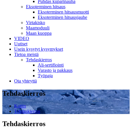
Puhdas kuparinauha
Eksoterminen hitsaus
Eksoterminen hitsausmuotti
Eksoterminen hitsausjauhe
Virtakisko
Maamoduuli
Maan kuoppa
VIDEO
Uutiset
Usein kysytyt kysymykset
Tietoa meistä
Tehdaskierros
Ali-sertifiointi
Varasto ja pakkaus
Työpaja
Ota yhteyttä
Tehdaskierros
Kotiin
Tehdaskierros
Tehdaskierros