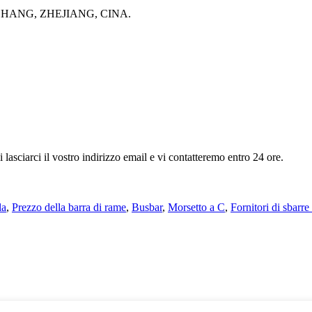
HANG, ZHEJIANG, CINA.
i lasciarci il vostro indirizzo email e vi contatteremo entro 24 ore.
la
,
Prezzo della barra di rame
,
Busbar
,
Morsetto a C
,
Fornitori di sbarre 