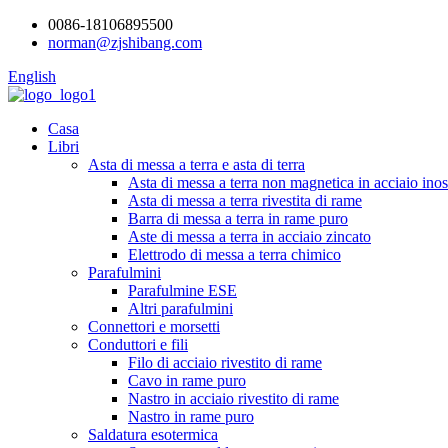
0086-18106895500
norman@zjshibang.com
English
Casa
Libri
Asta di messa a terra e asta di terra
Asta di messa a terra non magnetica in acciaio inoss
Asta di messa a terra rivestita di rame
Barra di messa a terra in rame puro
Aste di messa a terra in acciaio zincato
Elettrodo di messa a terra chimico
Parafulmini
Parafulmine ESE
Altri parafulmini
Connettori e morsetti
Conduttori e fili
Filo di acciaio rivestito di rame
Cavo in rame puro
Nastro in acciaio rivestito di rame
Nastro in rame puro
Saldatura esotermica