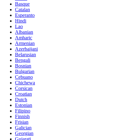
Basque
Catalan
Esperanto
Hindi
Lao
Albanian
Amharic
Armenian
Azerbaijani
Belarusian
Bengali
Bosnian
Bulgarian
Cebuano
Chichewa
Corsican
Croatian
Dutch
Estonian
Filipino
Finnish
Frisian
Galician
Georgian
Gujarati