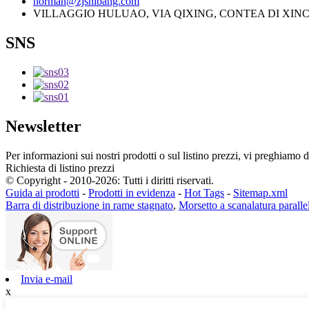
norman@zjshibang.com
VILLAGGIO HULUAO, VIA QIXING, CONTEA DI XINC
SNS
Newsletter
Per informazioni sui nostri prodotti o sul listino prezzi, vi preghiamo d
Richiesta di listino prezzi
© Copyright - 2010-2026: Tutti i diritti riservati.
Guida ai prodotti
-
Prodotti in evidenza
-
Hot Tags
-
Sitemap.xml
Barra di distribuzione in rame stagnato
,
Morsetto a scanalatura paralle
Invia e-mail
x