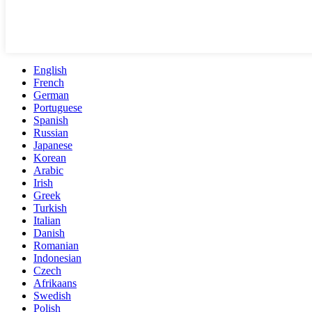
English
French
German
Portuguese
Spanish
Russian
Japanese
Korean
Arabic
Irish
Greek
Turkish
Italian
Danish
Romanian
Indonesian
Czech
Afrikaans
Swedish
Polish