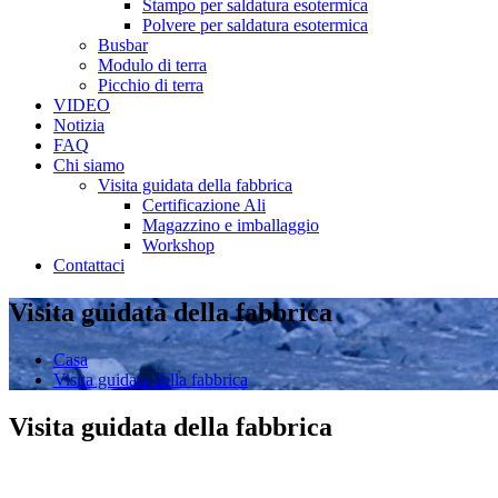
Stampo per saldatura esotermica
Polvere per saldatura esotermica
Busbar
Modulo di terra
Picchio di terra
VIDEO
Notizia
FAQ
Chi siamo
Visita guidata della fabbrica
Certificazione Ali
Magazzino e imballaggio
Workshop
Contattaci
Visita guidata della fabbrica
Casa
Visita guidata della fabbrica
Visita guidata della fabbrica