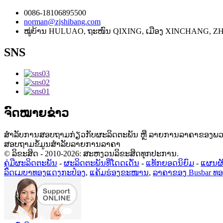
0086-18106895500
norman@zjshibang.com
ໝູ່ບ້ານ HULUAO, ຖະໜົນ QIXING, ເມືອງ XINCHANG, ZH
SNS
ຈົດໝາຍຂ່າວ
ສຳລັບການສອບຖາມກ່ຽວກັບຜະລິດຕະພັນ ຫຼື ລາຍການລາຄາຂອງພວກເຮົ
ສອບຖາມຂໍ້ມູນສຳລັບລາຍການລາຄາ
© ລິຂະສິດ - 2010-2026: ສະຫງວນລິຂະສິດທຸກປະການ.
ຄູ່ມືຜະລິດຕະພັນ
-
ຜະລິດຕະພັນທີ່ໂດດເດັ່ນ
-
ແທັກຍອດນິຍົມ
-
ແຜນຜັ
ລົດເມບາທອງແດງກະປ໋ອງ
,
ແຄ້ມຮ່ອງຂະໜານ
,
ລາຄາຂອງ Busbar ທ