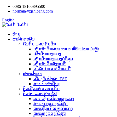
0086-18106895500
norman@zjshibang.com
English
ບ້ານ
ຜະລິດຕະພັນ
ຄັນດິນ ແລະ ຄັນດິນ
ເຫຼັກກ້າດິນສະແຕນເລດທີ່ບໍ່ແມ່ນແມ່ເຫຼັກ
ເສົາດິນທອງແດງ
ເຫຼັກດິນທອງແດງບໍລິສຸດ
ເຫຼັກກ້າດິນສັງກະສີ
ເອເລັກໂຕຣດຕໍ່ດິນເຄມີ
ສາຍຟ້າຜ່າ
ເຄື່ອງຈັບຟ້າຜ່າ ESE
ສາຍຟ້າຜ່າອື່ນໆ
ຕົວເຊື່ອມຕໍ່ ແລະ ແຄ້ມ
ຕົວນຳ ແລະ ສາຍໄຟ
ລວດເຫຼັກເຄືອບທອງແດງ
ສາຍທອງແດງບໍລິສຸດ
ເທບເຫຼັກເຄືອບທອງແດງ
ເທບທອງແດງບໍລິສຸດ