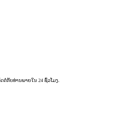
່ກັບທ່ານພາຍໃນ 24 ຊົ່ວໂມງ.