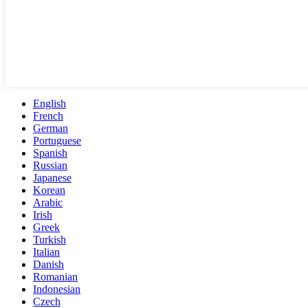
English
French
German
Portuguese
Spanish
Russian
Japanese
Korean
Arabic
Irish
Greek
Turkish
Italian
Danish
Romanian
Indonesian
Czech