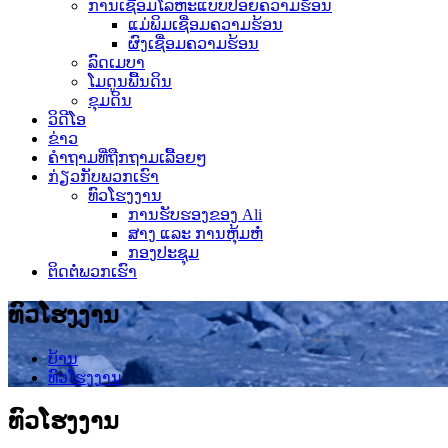
ການເຊື່ອມໂລຫະແບບປ່ອຍຄວາມຮ້ອນ
ແມ່ພິມເຊື່ອມຄວາມຮ້ອນ
ຜົງເຊື່ອມຄວາມຮ້ອນ
ລົດເມບາ
ໂມດູນພື້ນດິນ
ຂຸມດິນ
ວິດີໂອ
ຂ່າວ
ຄຳຖາມທີ່ຖືກຖາມເລື້ອຍໆ
ກ່ຽວກັບພວກເຮົາ
ທົວໂຮງງານ
ການຮັບຮອງຂອງ Ali
ສາງ ແລະ ການຫຸ້ມຫໍ່
ກອງປະຊຸມ
ຕິດຕໍ່ພວກເຮົາ
ທົວໂຮງງານ
ບ້ານ
ທົວໂຮງງານ
ທົວໂຮງງານ