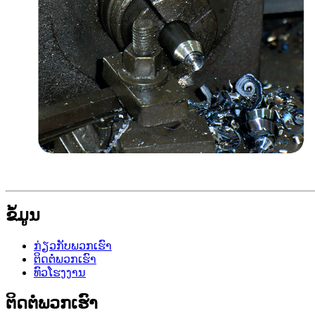
ຂໍ້ມູນ
ກ່ຽວກັບພວກເຮົາ
ຕິດຕໍ່ພວກເຮົາ
ທົວໂຮງງານ
ຕິດຕໍ່ພວກເຮົາ