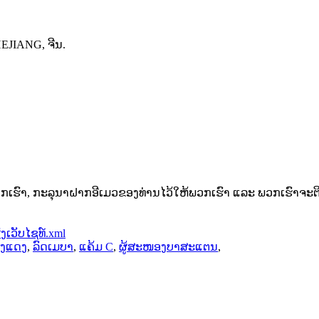
EJIANG, ຈີນ.
າ, ກະລຸນາຝາກອີເມວຂອງທ່ານໄວ້ໃຫ້ພວກເຮົາ ແລະ ພວກເຮົາຈະຕິດຕໍ
ງເວັບໄຊທ໌.xml
ອງແດງ
,
ລົດເມບາ
,
ແຄ້ມ C
,
ຜູ້ສະໜອງບາສະແຕນ
,