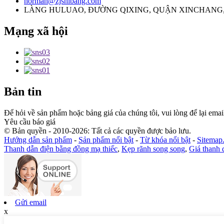
norman@zjshibang.com
LÀNG HULUAO, ĐƯỜNG QIXING, QUẬN XINCHANG,
Mạng xã hội
Bản tin
Để hỏi về sản phẩm hoặc bảng giá của chúng tôi, vui lòng để lại email
Yêu cầu báo giá
© Bản quyền - 2010-2026: Tất cả các quyền được bảo lưu.
Hướng dẫn sản phẩm
-
Sản phẩm nổi bật
-
Từ khóa nổi bật
-
Sitemap
Thanh dẫn điện bằng đồng mạ thiếc
,
Kẹp rãnh song song
,
Giá thanh 
Gửi email
x