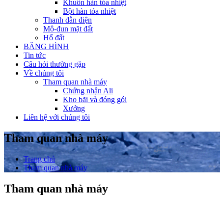
Khuôn hàn tỏa nhiệt
Bột hàn tỏa nhiệt
Thanh dẫn điện
Mô-đun mặt đất
Hố đất
BĂNG HÌNH
Tin tức
Câu hỏi thường gặp
Về chúng tôi
Tham quan nhà máy
Chứng nhận Ali
Kho bãi và đóng gói
Xưởng
Liên hệ với chúng tôi
Tham quan nhà máy
Trang chủ
Tham quan nhà máy
Tham quan nhà máy