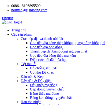
0086-18106895500
norman@zjshibang.com
English
Trang chủ
Các sản phẩm
Cọc tiếp địa và thanh nối đất
Cọc tiếp địa bằng thép không gỉ mạ đồng không n
Cọc tiếp địa bọc đồng
Thanh tiếp đất bằng đồng nguyên chất
Cọc tiếp địa bằng thép mạ kẽm
Điện cực nối đất hóa học
Cột thu lôi
Bộ chống sét ESE
Cột thu lôi khác
Đầu nối & Kẹp
Dây dẫn & Dây điện
Dây thép mạ đồng
Cáp đồng nguyên chất
Băng thép mạ đồng
Băng keo đồng nguyên chất
Hàn tỏa nhiệt