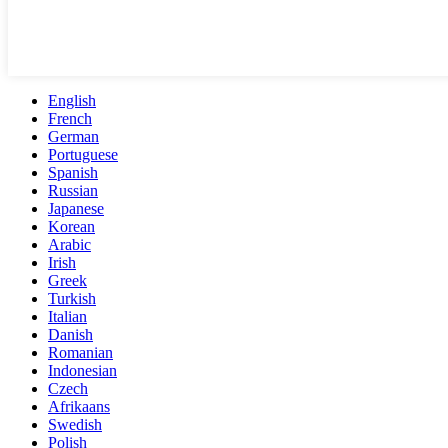
English
French
German
Portuguese
Spanish
Russian
Japanese
Korean
Arabic
Irish
Greek
Turkish
Italian
Danish
Romanian
Indonesian
Czech
Afrikaans
Swedish
Polish