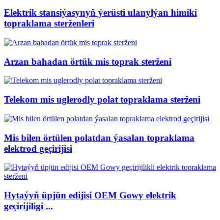
Elektrik stansiýasynyň ýerüsti ulanylýan himiki
topraklama sterženleri
Arzan bahadan örtük mis toprak sterženi
Telekom mis uglerodly polat topraklama sterženi
Mis bilen örtülen polatdan ýasalan topraklama
elektrod geçirijisi
Hytaýyň üpjün edijisi OEM Gowy elektrik
geçirijiligi ...