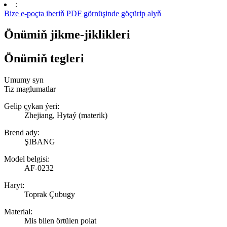
:
Bize e-poçta iberiň
PDF görnüşinde göçürip alyň
Önümiň jikme-jiklikleri
Önümiň tegleri
Umumy syn
Tiz maglumatlar
Gelip çykan ýeri:
Zhejiang, Hytaý (materik)
Brend ady:
ŞIBANG
Model belgisi:
AF-0232
Haryt:
Toprak Çubugy
Material:
Mis bilen örtülen polat