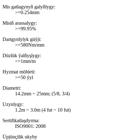
Mis gatlagynyň galyňlygy:
>=0.254mm
Misiň arassalygy:
>=99.95%
Dartgynlylyk güýji:
>=580Nm/mm
Düzlük ýalňyşlygy:
<=1mm/m
Hyzmat möhleti:
>=50 ýyl
Diametri:
14.2mm ~ 25mm; (5/8, 3/4)
Uzynlygy:
1.2m ~ 3.0m (4 fut ~ 10 fut)
Sertifikatlaşdyrma:
ISO9001: 2008
Üpjünçilik ukyby