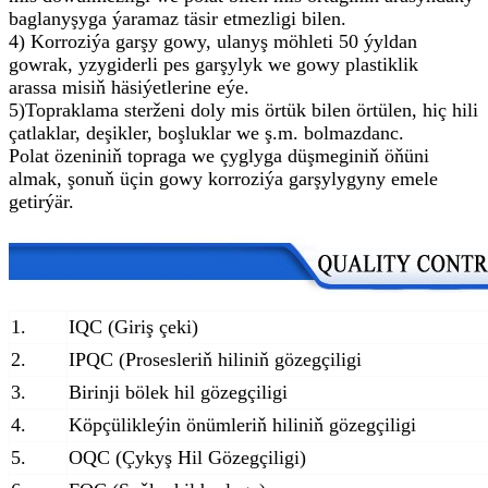
baglanyşyga ýaramaz täsir etmezligi bilen.
4) Korroziýa garşy gowy, ulanyş möhleti 50 ýyldan
gowrak, yzygiderli pes garşylyk we gowy plastiklik
arassa misiň häsiýetlerine eýe.
5)
Topraklama sterženi doly mis örtük bilen örtülen, hiç hili
çatlaklar, deşikler, boşluklar we ş.m. bolmazdan
c
.
Polat özeniniň topraga we çyglyga düşmeginiň öňüni
almak
, şonuň üçin gowy korroziýa garşylygyny emele
getirýär.
1.
IQC (Giriş çeki)
2.
IPQC (Prosesleriň hiliniň gözegçiligi
3.
Birinji bölek hil gözegçiligi
4.
Köpçülikleýin önümleriň hiliniň gözegçiligi
5.
OQC (Çykyş Hil Gözegçiligi)