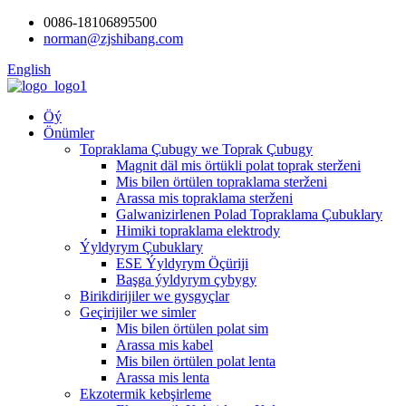
0086-18106895500
norman@zjshibang.com
English
Öý
Önümler
Topraklama Çubugy we Toprak Çubugy
Magnit däl mis örtükli polat toprak sterženi
Mis bilen örtülen topraklama sterženi
Arassa mis topraklama sterženi
Galwanizirlenen Polad Topraklama Çubuklary
Himiki topraklama elektrody
Ýyldyrym Çubuklary
ESE Ýyldyrym Öçüriji
Başga ýyldyrym çybygy
Birikdirijiler we gysgyçlar
Geçirijiler we simler
Mis bilen örtülen polat sim
Arassa mis kabel
Mis bilen örtülen polat lenta
Arassa mis lenta
Ekzotermik kebşirleme