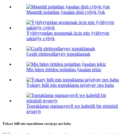
Magnitli polatdan ýasalan dişli çybyk ýok
Ýyldyrymdan goranmak üçin mis ýyldyrym
saklaýjy çybyk
Grafit elektrodlaryny topraklamak
Mis bilen örtülen polatdan ýasalan tekiz
Ýokary hilli mis topraklama taýajygy pes baha
Topraklama ştangasynyň we kabeliň bir görnüşli
gysgyjy
Ýokary hilli mis topraklama taýajygy pes baha