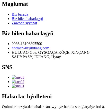
Maglumat
Biz barada
Biz bilen habarlaşyň
Zawoda syýahat
Biz bilen habarlaşyň
0086-18106895500
norman@zjshibang.com
HULUAO Oba, GYSGAÇA KÖÇE, XINÇANG
SAHYPASY, JEJIANG, Hytaý.
SNS
Habarlar býulleteni
Önümlerimiz ýa-da bahalar sanawymyz barada soraglaryňyz bolsa,