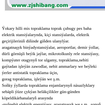
Ýokary hilli mis topraklama toprak çubugy pes baha
elektrik stansiýalarynda, kiçi stansiýalarda, elektrik
geçirijileriniň diňinde giňden ulanylýar.
aragatnaşyk binýady
stansiýalar, aeroportlar, demir ýollar,
dürli görnüşli beýik jaýlar, mikrotolkunly rele stansiýasy,
kompýuter otagynyň tor ulgamy, topraklama,
nebiti
gaýtadan işleýän zawodlar, nebit ammarlary we beýleki
ýerler antistatik topraklama üçin,
gorag topraklama, işleýän we ş.m.
Soňky ýyllarda topraklama enjamlarynyň näsazlyklary
sebäpli ýüze çykýan heläkçilikler gün-günden
köpeldi
kärhanalaryň arasynda
-nyň
nebit,
elektrik energiýasy, aragatnaşyk we ş.m., şonuň