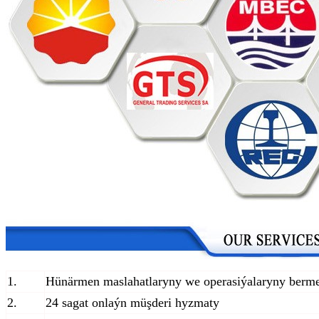
1.
Hünärmen maslahatlaryny we operasiýalaryny berm
2.
24 sagat onlaýn müşderi hyzmaty