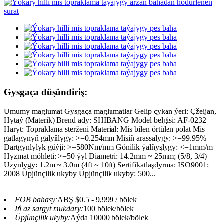
Gysgaça düşündiriş:
Umumy maglumat Gysgaça maglumatlar Gelip çykan ýeri: Çžeijan,
Hytaý (Materik) Brend ady: SHIBANG Model belgisi: AF-0232
Haryt: Topraklama sterženi Material: Mis bilen örtülen polat Mis
gatlagynyň galyňlygy: >=0.254mm Misiň arassalygy: >=99.95%
Dartgynlylyk güýji: >=580Nm/mm Gönilik ýalňyşlygy: <=1mm/m
Hyzmat möhleti: >=50 ýyl Diametri: 14.2mm ~ 25mm; (5/8, 3/4)
Uzynlygy: 1.2m ~ 3.0m (4ft ~ 10ft) Sertifikatlaşdyrma: ISO9001:
2008 Üpjünçilik ukyby Üpjünçilik ukyby: 500...
FOB bahasy:
ABŞ $0.5 - 9,999 / bölek
Iň az sargyt mukdary:
100 bölek/bölek
Üpjünçilik ukyby:
Aýda 10000 bölek/bölek