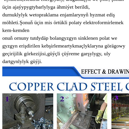
üçin ajaýyp
ygtybarlylyga ähmiýet berildi,
durnuklylyk we
topraklama enjamlarynyň hyzmat ediş
möhleti.
Şonuň üçin mis örtükli polaty elektroformirlemek
kem-kemden
onuň ornuny tutdy
däp bolan
gyzgyn sinklenen polat we
gyzgyn erişdirilen kebşirleme
artykmaçlyklaryna görä
gowy
geçirijilik görkezijisi,
güýçli çüýreme garşylygy, uly
dartgynlylyk güýji.