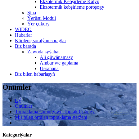
Ekzotermik Kebşirleme Kalyp
Ekzotermik kebşirleme poroşogy
Şina
Ýerüsti Modul
Ýer çukury
WIDEO
Habarlar
Köplenç soralýan soraglar
Biz barada
Zawoda syýahat
Ali güwänamasy
Ambar we gaplama
Ussahana
Biz bilen habarlaşyň
Önümler
Öý
Önümler
Topraklama Çubugy we Toprak Çubugy
Mis bilen örtülen topraklama sterženi
Kategoriýalar