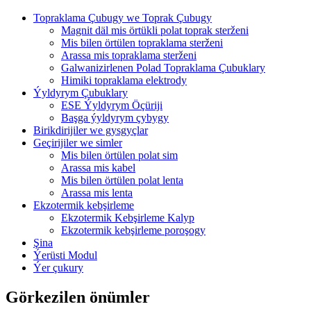
Topraklama Çubugy we Toprak Çubugy
Magnit däl mis örtükli polat toprak sterženi
Mis bilen örtülen topraklama sterženi
Arassa mis topraklama sterženi
Galwanizirlenen Polad Topraklama Çubuklary
Himiki topraklama elektrody
Ýyldyrym Çubuklary
ESE Ýyldyrym Öçüriji
Başga ýyldyrym çybygy
Birikdirijiler we gysgyçlar
Geçirijiler we simler
Mis bilen örtülen polat sim
Arassa mis kabel
Mis bilen örtülen polat lenta
Arassa mis lenta
Ekzotermik kebşirleme
Ekzotermik Kebşirleme Kalyp
Ekzotermik kebşirleme poroşogy
Şina
Ýerüsti Modul
Ýer çukury
Görkezilen önümler