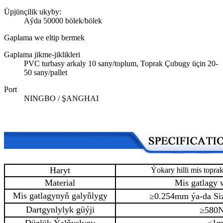
Üpjünçilik ukyby:
Aýda 50000 bölek/bölek
Gaplama we eltip bermek
Gaplama jikme-jiklikleri
PVC turbasy arkaly 10 sany/toplum, Toprak Çubugy üçin 20-
50 sany/pallet
Port
NINGBO / ŞANGHAI
Haryt
Ýokary hilli mis topra
Material
Mis gatlagy 
Mis gatlagynyň galyňlygy
≥0.254mm ýa-da Siz
Dartgynlylyk güýji
≥580