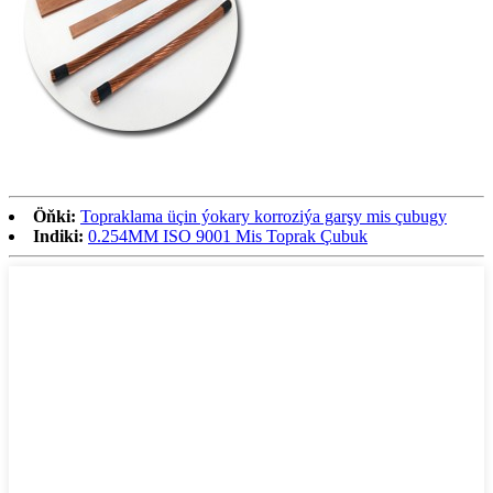
Öňki:
Topraklama üçin ýokary korroziýa garşy mis çubugy
Indiki:
0.254MM ISO 9001 Mis Toprak Çubuk