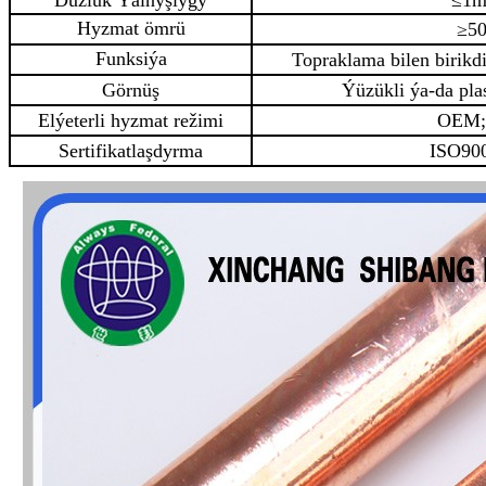
Düzlük Ýalňyşlygy
≤1
Hyzmat ömrü
≥50
Funksiýa
Topraklama bilen birikd
Görnüş
Ýüzükli ýa-da pla
Elýeterli hyzmat režimi
OEM
Sertifikatlaşdyrma
ISO90