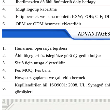
3.
Iberilmezden öň ähli önümleriň doly barlagy
4.
Mugt logotip kabartma
5.
Eltip bermek we baha möhleti: EXW; FOB; CIF; 
6.
OEM we ODM hemmesi elýeterlidir
1.
Hünärmen operasiýa tejribesi
2.
Ähli ölçegleri öz islegiňize görä üýtgedip bolýar
3.
Siziň üçin nusga elýeterlidir
4.
Pes MOQ, Pes baha
5.
Howpsuz gaplama we çalt eltip bermek
Kepillendirilen hil: ISO9001: 2008, UL, Synagyň ähl
6.
görnüşleri