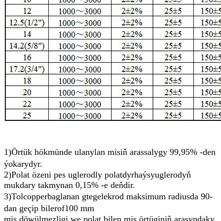
1)
Örtük hökmünde ulanylan misiň arassalygy 99,95% -den
ýokarydyr.
2)
Polat özeni
pes uglerodly polatdyr
haýsy
uglerodyň
mukdary takmynan 0,15% -e deňdir.
3)
T
ol
c
opper
baglanan
g
tegelek
r
od maksimum radiusda 90-
dan geçip biler
o
f
100 mm
mis döwülmezligi we polat bilen mis örtüginiň arasyndaky