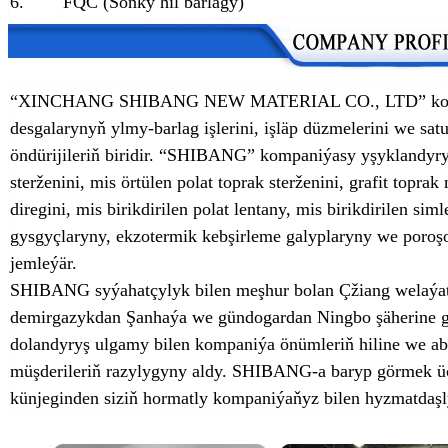
6.
FQC (Soňky hil barlagy)
“XINCHANG SHIBANG NEW MATERIAL CO., LTD” kompa
desgalarynyň ylmy-barlag işlerini, işläp düzmelerini we satu
öndürijileriň biridir. “SHIBANG” kompaniýasy yşyklandyryş 
sterženini, mis örtülen polat toprak sterženini, grafit toprak
diregini, mis birikdirilen polat lentany, mis birikdirilen siml
gysgyçlaryny, ekzotermik kebşirleme galyplaryny we poroş
jemleýär.
SHIBANG syýahatçylyk bilen meşhur bolan Çžiang welaýaty
demirgazykdan Şanhaýa we gündogardan Ningbo şäherine g
dolandyryş ulgamy bilen kompaniýa önümleriň hiline we ab
müşderileriň razylygyny aldy. SHIBANG-a baryp görmek üçi
künjeginden siziň hormatly kompaniýaňyz bilen hyzmatdaşl