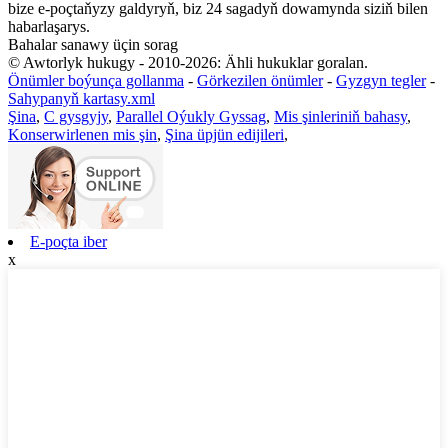
bize e-poçtaňyzy galdyryň, biz 24 sagadyň dowamynda siziň bilen
habarlaşarys.
Bahalar sanawy üçin sorag
© Awtorlyk hukugy - 2010-2026: Ähli hukuklar goralan.
Önümler boýunça gollanma
-
Görkezilen önümler
-
Gyzgyn tegler
-
Sahypanyň kartasy.xml
Şina
,
C gysgyjy
,
Parallel Oýukly Gyssag
,
Mis şinleriniň bahasy
,
Konserwirlenen mis şin
,
Şina üpjün edijileri
,
E-poçta iber
x