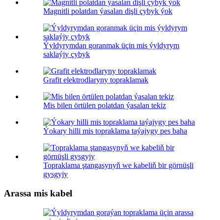
Magnitli polatdan ýasalan dişli çybyk ýok
Ýyldyrymdan goranmak üçin mis ýyldyrym
saklaýjy çybyk
Grafit elektrodlaryny topraklamak
Mis bilen örtülen polatdan ýasalan tekiz
Ýokary hilli mis topraklama taýajygy pes baha
Topraklama ştangasynyň we kabeliň bir görnüşli
gysgyjy
Arassa mis kabel