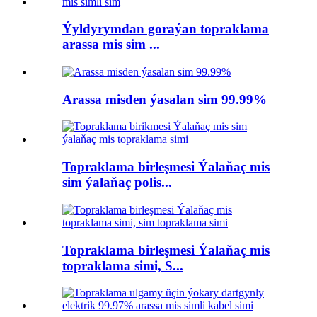
Ýyldyrymdan goraýan topraklama
arassa mis sim ...
Arassa misden ýasalan sim 99.99%
Topraklama birleşmesi Ýalaňaç mis
sim ýalaňaç polis...
Topraklama birleşmesi Ýalaňaç mis
topraklama simi, S...