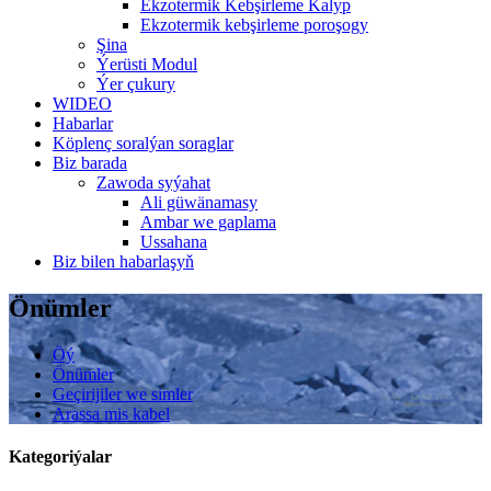
Ekzotermik Kebşirleme Kalyp
Ekzotermik kebşirleme poroşogy
Şina
Ýerüsti Modul
Ýer çukury
WIDEO
Habarlar
Köplenç soralýan soraglar
Biz barada
Zawoda syýahat
Ali güwänamasy
Ambar we gaplama
Ussahana
Biz bilen habarlaşyň
Önümler
Öý
Önümler
Geçirijiler we simler
Arassa mis kabel
Kategoriýalar