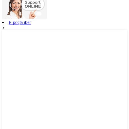
E-poçta iber
x