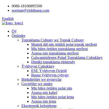
0086-18106895500
norman@zjshibang.com
English
Öý
Önümler
Topraklama Çubugy we Toprak Çubugy
Magnit däl mis örtükli polat toprak sterženi
Mis bilen örtülen topraklama sterženi
Arassa mis topraklama sterženi
Galwanizirlenen Polad Topraklama Çubuklary
Himiki topraklama elektrody
Ýyldyrym Çubuklary
ESE Ýyldyrym Öçüriji
Başga ýyldyrym çybygy
Birikdirijiler we gysgyçlar
Geçirijiler we simler
Mis bilen örtülen polat sim
Arassa mis kabel
Mis bilen örtülen polat lenta
Arassa mis lenta
Ekzotermik kebşirleme