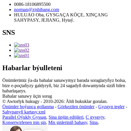
0086-18106895500
norman@zjshibang.com
HULUAO Oba, GYSGAÇA KÖÇE, XINÇANG
SAHYPASY, JEJIANG, Hytaý.
SNS
Habarlar býulleteni
Önümlerimiz ýa-da bahalar sanawymyz barada soraglaryňyz bolsa,
bize e-poçtaňyzy galdyryň, biz 24 sagadyň dowamynda siziň bilen
habarlaşarys.
Bahalar sanawy üçin sorag
© Awtorlyk hukugy - 2010-2026: Ähli hukuklar goralan.
Önümler boýunça gollanma
-
Görkezilen önümler
-
Gyzgyn tegler
-
Sahypanyň kartasy.xml
Parallel Oýukly Gyssag
,
Şina üpjün edijileri
,
C gysgyjy
,
Konserwirlenen mis şin
,
Mis şinleriniň bahasy
,
Şina
,