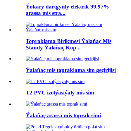
Ýokary dartgynly elektrik 99.97%
arassa mis stra...
Topraklama Birikmesi Ýalaňaç Mis
Standy Ýalaňaç Kop...
Ýalaňaç mis topraklama sim geçirijisi
T2 PVC izolýasiýaly mis sim
Ýalaňaç arassa mis toprak simi