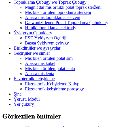
Topraklama Çubugy we Toprak Çubugy
Magnit däl mis örtükli polat toprak sterženi
Mis bilen örtülen topraklama sterženi
Arassa mis topraklama sterženi
Galwanizirlenen Polad Topraklama Çubuklary
Himiki topraklama elektrody
Ýyldyrym Çubuklary
ESE Ýyldyrym Öçüriji
Başga ýyldyrym çybygy
Birikdirijiler we gysgyçlar
Geçirijiler we simler
Mis bilen örtülen polat sim
Arassa mis kabel
Mis bilen örtülen polat lenta
Arassa mis lenta
Ekzotermik kebşirleme
Ekzotermik Kebşirleme Kalyp
Ekzotermik kebşirleme poroşogy
Şina
Ýerüsti Modul
Ýer çukury
Görkezilen önümler