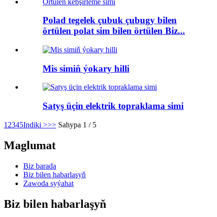
Polad tegelek çubuk çubugy bilen
örtülen polat sim bilen örtülen Biz...
Mis simiň ýokary hilli
Satyş üçin elektrik topraklama simi
1
2
3
4
5
Indiki >
>>
Sahypa 1 / 5
Maglumat
Biz barada
Biz bilen habarlaşyň
Zawoda syýahat
Biz bilen habarlaşyň