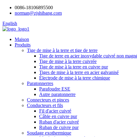
0086-18106895500
norman@zjshibang.com
English
Maison
Produits
Tige de mise à la terre et tige de terre
Tige de terre en acier inoxydable cuivré non magn
Tige de mise à la terre cuivrée
Tige de mise à la terre en cuivre pur
Tiges de mise à la terre en acier galvanisé
Électrode de mise à la terre chimique
Paratonnerres
Parafoudre ESE
Autre paratonnerre
Connecteurs et pinces
Conducteurs et fils
Fil d'acier cuivré
Câble en cuivre pur
Ruban d'acier cuivré
Ruban de cuivre pur
Soudage exothermique