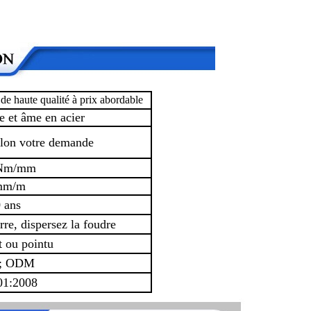
 de haute qualité à prix abordable
e et âme en acier
lon votre demande
 Nm/mm
mm/m
 ans
rre, dispersez la foudre
at ou pointu
; ODM
01:2008