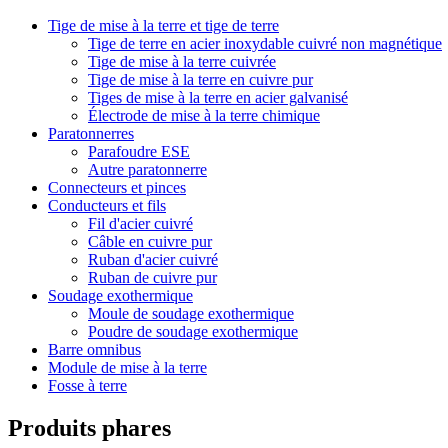
Tige de mise à la terre et tige de terre
Tige de terre en acier inoxydable cuivré non magnétique
Tige de mise à la terre cuivrée
Tige de mise à la terre en cuivre pur
Tiges de mise à la terre en acier galvanisé
Électrode de mise à la terre chimique
Paratonnerres
Parafoudre ESE
Autre paratonnerre
Connecteurs et pinces
Conducteurs et fils
Fil d'acier cuivré
Câble en cuivre pur
Ruban d'acier cuivré
Ruban de cuivre pur
Soudage exothermique
Moule de soudage exothermique
Poudre de soudage exothermique
Barre omnibus
Module de mise à la terre
Fosse à terre
Produits phares