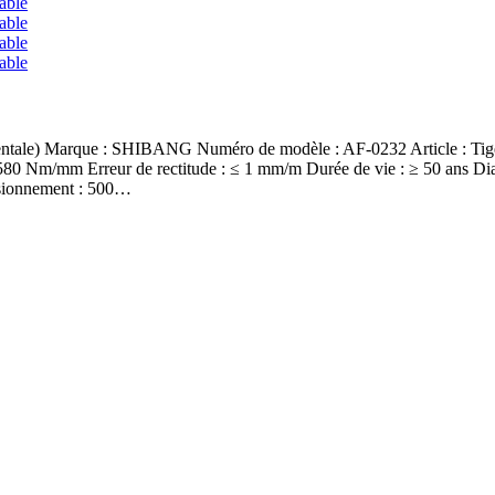
nentale) Marque : SHIBANG Numéro de modèle : AF-0232 Article : Tige d
≥ 580 Nm/mm Erreur de rectitude : ≤ 1 mm/m Durée de vie : ≥ 50 ans D
visionnement : 500…