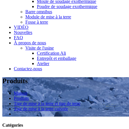
Moule de soudage exothermique
Poudre de soudage exothermique
Barre omnibus
Module de mise à la terre
Fosse à terre
VIDÉO
Nouvelles
FAQ
À propos de nous
Visite de l'usine
Certification Ali
Entrepôt et emballage
Atelier
Contactez-nous
Produits
Maison
Produits
Tige de mise à la terre et tige de terre
Tige de mise à la terre cuivrée
Catégories