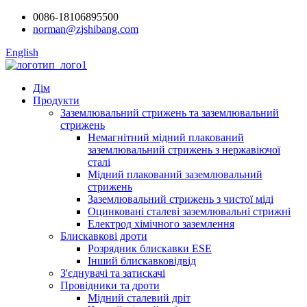
0086-18106895500
norman@zjshibang.com
English
Дім
Продукти
Заземлювальний стрижень та заземлювальний
стрижень
Немагнітний мідний плакований
заземлювальний стрижень з нержавіючої
сталі
Мідний плакований заземлювальний
стрижень
Заземлювальний стрижень з чистої міді
Оцинковані сталеві заземлювальні стрижні
Електрод хімічного заземлення
Блискавкові дроти
Розрядник блискавки ESE
Інший блискавковідвід
З'єднувачі та затискачі
Провідники та дроти
Мідний сталевий дріт