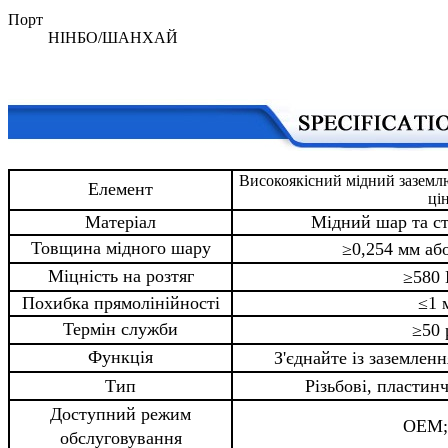
Порт
НІНБО/ШАНХАЙ
Високоякісний мідний заземл
Елемент
ці
Матеріал
Мідний шар та с
Товщина мідного шару
≥0,254 мм аб
Міцність на розтяг
≥580
Похибка прямолінійності
≤1 
Термін служби
≥50 
Функція
З'єднайте із заземлен
Тип
Різьбові, пластинч
Доступний режим
OEM
обслуговування