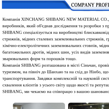
Компанія XINCHANG SHIBANG NEW MATERIAL CO., L
виробників, який об'єднав дослідження та розробки з п
SHIBANG спеціалізується на виробництві блискавковід
стрижнів, мідних сталевих заземлювальних стрижнів, г
хімічно-електролітичних заземлювальних стовпів, мідни
багатожильних дротів, мідних шин, усіх видів заземлюв
зварювальних форм та порошків тощо.
Компанія SHIBANG розташована в місті Сіньчан, провін
туризмом, на північ до Шанхаю та на схід до Нінбо, що
транспортування. Завдяки комплексній та науковій сис
схвалення клієнтів з усього світу щодо якості та репута
SHIBANG, ми чекаємо на співпрацю з вашою шанованою