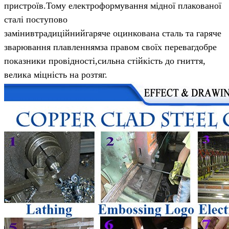
пристроїв.
Тому електроформування мідної плакованої
сталі поступово
замінив
традиційний
гаряче оцинкована сталь та гаряче
зварювання плавленням
за правом своїх переваг
добре
показники провідності,
сильна стійкість до гниття,
велика міцність на розтяг.