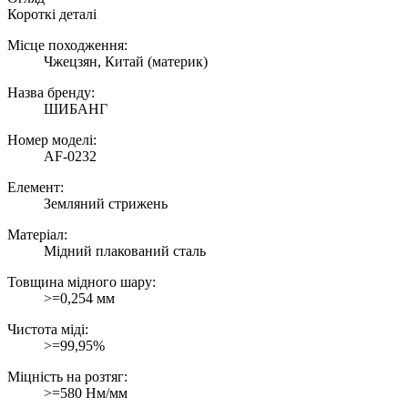
Короткі деталі
Місце походження:
Чжецзян, Китай (материк)
Назва бренду:
ШИБАНГ
Номер моделі:
AF-0232
Елемент:
Земляний стрижень
Матеріал:
Мідний плакований сталь
Товщина мідного шару:
>=0,254 мм
Чистота міді:
>=99,95%
Міцність на розтяг:
>=580 Нм/мм