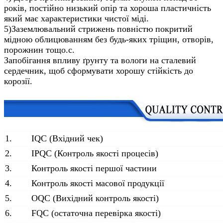
років, постійно низький опір та хороша пластичність
який має характеристики чистої міді.
5)
Заземлювальний стрижень повністю покритий
мідною облицюванням без будь-яких тріщин, отворів,
порожнин тощо.
c
.
Запобігання впливу ґрунту та вологи на сталевий
сердечник
, щоб сформувати хорошу стійкість до
корозії.
1.
IQC (Вхідний чек)
2.
IPQC (Контроль якості процесів)
3.
Контроль якості першої частини
4.
Контроль якості масової продукції
5.
OQC (Вихідний контроль якості)
6.
FQC (остаточна перевірка якості)