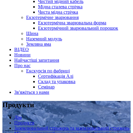
Чистий мідний кабель
Мідна сталева стрічка
Чиста мідна стрічка
Екзотермічне зварювання
Екзотермічна зварювальна форма
Екзотермічний зварювальний порошок
Шина
Наземний модуль
Земляна яма
ВІДЕО
Новини
Найчастіші запитання
Про нас
Екскурсія по фабриці
Сертифікація Алі
Склад та упаковка
Семінар
Зв'яжіться з нами
Продукти
Дім
Продукти
Заземлювальний стрижень та заземлювальний стрижень