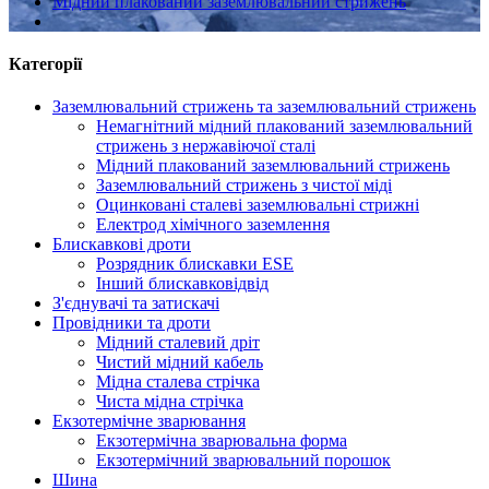
Мідний плакований заземлювальний стрижень
Категорії
Заземлювальний стрижень та заземлювальний стрижень
Немагнітний мідний плакований заземлювальний
стрижень з нержавіючої сталі
Мідний плакований заземлювальний стрижень
Заземлювальний стрижень з чистої міді
Оцинковані сталеві заземлювальні стрижні
Електрод хімічного заземлення
Блискавкові дроти
Розрядник блискавки ESE
Інший блискавковідвід
З'єднувачі та затискачі
Провідники та дроти
Мідний сталевий дріт
Чистий мідний кабель
Мідна сталева стрічка
Чиста мідна стрічка
Екзотермічне зварювання
Екзотермічна зварювальна форма
Екзотермічний зварювальний порошок
Шина