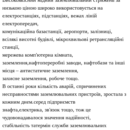
Високоякісний мідний заземлювальний стрижень за
низькою ціною широко використовується на
електростанціях, підстанціях, вежах ліній
електропередач,
комунікаційна база
станції, аеропорти, залізниці,
всілякі висотні будівлі, мікрохвильові ретрансляційні
станції,
мережева комп'ютерна кімната,
заземлення,
нафтопереробні заводи, нафтобази та інші
місця – антистатичне заземлення,
захисне заземлення, робоче тощо.
В останні роки кількість аварій, спричинених
несправностями заземлювальних пристроїв, зростала з
кожним днем.
серед підприємств
з
нафта,
електрика, зв'язок тощо, тож це
чудово
надавалося значення надійності,
стабільність та
термін служби заземлювальних