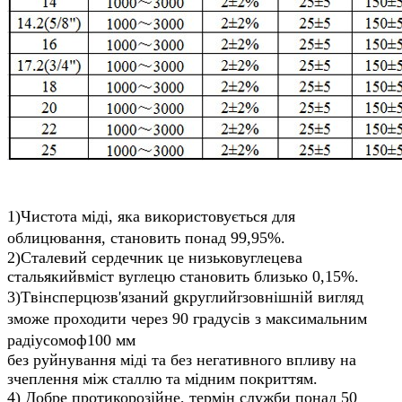
1)
Чистота міді, яка використовується для
облицювання, становить понад 99,95%.
2)
Сталевий сердечник
це низьковуглецева
сталь
який
вміст вуглецю становить близько 0,15%.
3)
T
він
c
перцю
зв'язаний
g
круглий
r
зовнішній вигляд
зможе проходити через 90 градусів з максимальним
радіусом
o
ф
100 мм
без руйнування міді та без негативного впливу на
зчеплення між сталлю та мідним покриттям.
4) Добре протикорозійне, термін служби понад 50