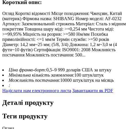
Короткий опис:
Огляд Короткі відомості Місце походження: Чжецзян, Китай
(материк) Фірмова назва: SHIBANG Номер моделі: AF-0232
Артикул: Заземлювальний стрижень Матеріал: Сталь з мідним
покриттям Товщина шару міді: >=0,254 мм Чистота міді:
>=99,95% Міцність на розрив: >=580 Нм/мм Похибка
прямолінійності: <=1 мм/м Термін служби: >=50 років
Діаметр: 14,2 мм~25 мм; (5/8, 3/4) Довжина: 1,2 м~3,0 м (4
фути~10 футів) Сертифікація: ISO9001: 2008 Можливість
постачання Можливість постачання: 500...
Ціна франко-борт:
0,5–9 999 доларів США за штуку
Мінімальна кількість замовлення:
100 штук/штук
Можливість постачання:
10000 штук/штук на місяць
:
Надіслати нам електронного листа
Завантажити як PDF
Деталі продукту
Теги продукту
Огляд