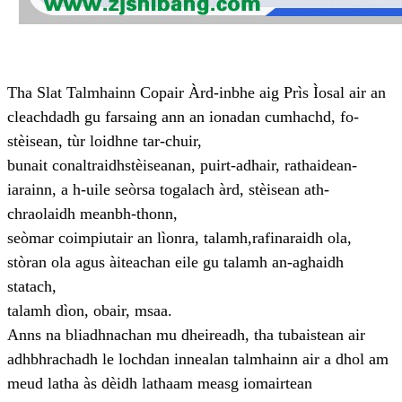
Tha Slat Talmhainn Copair Àrd-inbhe aig Prìs Ìosal air an
cleachdadh gu farsaing ann an ionadan cumhachd, fo-
stèisean, tùr loidhne tar-chuir,
bunait conaltraidh
stèiseanan, puirt-adhair, rathaidean-
iarainn, a h-uile seòrsa togalach àrd, stèisean ath-
chraolaidh meanbh-thonn,
seòmar coimpiutair an lìonra, talamh,
rafinaraidh ola,
stòran ola agus àiteachan eile gu talamh an-aghaidh
statach,
talamh dìon, obair, msaa.
Anns na bliadhnachan mu dheireadh, tha tubaistean air
adhbhrachadh le lochdan innealan talmhainn air a dhol am
meud latha às dèidh latha
am measg iomairtean