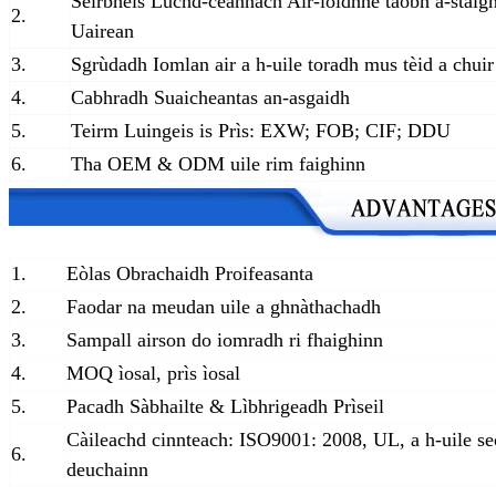
Seirbheis Luchd-ceannach Air-loidhne taobh a-staig
2.
Uairean
3.
Sgrùdadh Iomlan air a h-uile toradh mus tèid a chuir 
4.
Cabhradh Suaicheantas an-asgaidh
5.
Teirm Luingeis is Prìs: EXW; FOB; CIF; DDU
6.
Tha OEM & ODM uile rim faighinn
1.
Eòlas Obrachaidh Proifeasanta
2.
Faodar na meudan uile a ghnàthachadh
3.
Sampall airson do iomradh ri fhaighinn
4.
MOQ ìosal, prìs ìosal
5.
Pacadh Sàbhailte & Lìbhrigeadh Prìseil
Càileachd cinnteach: ISO9001: 2008, UL, a h-uile se
6.
deuchainn