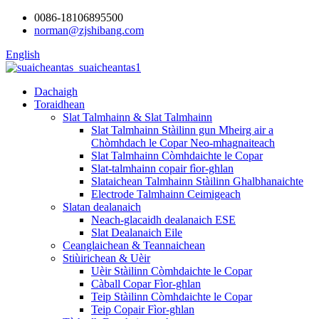
0086-18106895500
norman@zjshibang.com
English
Dachaigh
Toraidhean
Slat Talmhainn & Slat Talmhainn
Slat Talmhainn Stàilinn gun Mheirg air a
Chòmhdach le Copar Neo-mhagnaiteach
Slat Talmhainn Còmhdaichte le Copar
Slat-talmhainn copair fìor-ghlan
Slataichean Talmhainn Stàilinn Ghalbhanaichte
Electrode Talmhainn Ceimigeach
Slatan dealanaich
Neach-glacaidh dealanaich ESE
Slat Dealanaich Eile
Ceanglaichean & Teannaichean
Stiùirichean & Uèir
Uèir Stàilinn Còmhdaichte le Copar
Càball Copar Fìor-ghlan
Teip Stàilinn Còmhdaichte le Copar
Teip Copair Fìor-ghlan