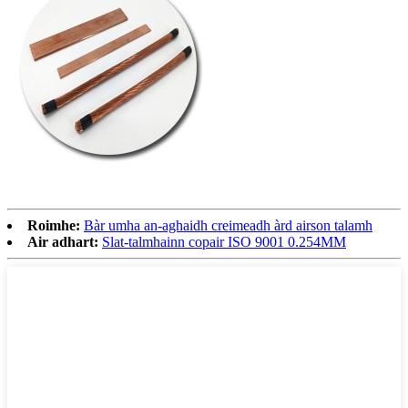
Roimhe:
Bàr umha an-aghaidh creimeadh àrd airson talamh
Air adhart:
Slat-talmhainn copair ISO 9001 0.254MM