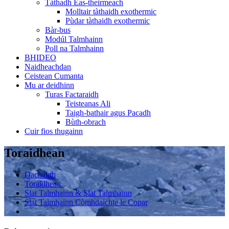
Tàthadh Eas-theirmeach
Molltair tàthaidh exothermic
Pùdar tàthaidh exothermic
Bàr-bus
Modúl Talmhainn
Poll na Talmhainn
BHIDEO
Naidheachdan
Ceistean Cumanta
Mu ar deidhinn
Turas Factaraidh
Teisteanas Ali
Taigh-bathair agus Pacadh
Bùth-obrach
Cuir fios thugainn
Toraidhean
Dachaigh
Toraidhean
Slat Talmhainn & Slat Talmhainn
Slat Talmhainn Còmhdaichte le Copar