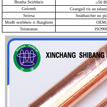
Beatha Seirbheis
≥50 B
Gnìomh
Ceangail ris an talam
Seòrsa
Snàthaichte no pl
Modh seirbheis ri fhaighinn
OEM
Teisteanas
ISO90