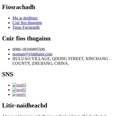
Fiosrachadh
Mu ar deidhinn
Cuir fios thugainn
Turas Factaraidh
Cuir fios thugainn
0086-18106895500
norman@zjshibang.com
HULUAO VILLAGE, QIXING STREET, XINCHANG
COUNTY, ZHEJIANG, CHINA.
SNS
Litir-naidheachd