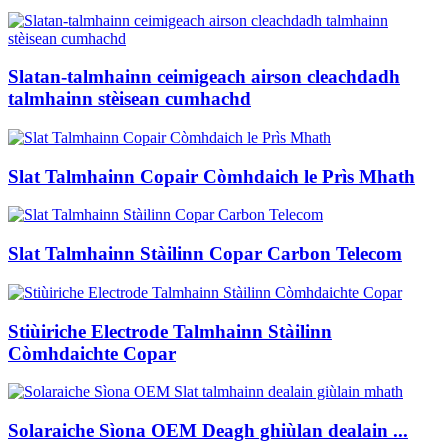
Slatan-talmhainn ceimigeach airson cleachdadh
talmhainn stèisean cumhachd
Slat Talmhainn Copair Còmhdaich le Prìs Mhath
Slat Talmhainn Stàilinn Copar Carbon Telecom
Stiùiriche Electrode Talmhainn Stàilinn
Còmhdaichte Copar
Solaraiche Sìona OEM Deagh ghiùlan dealain ...