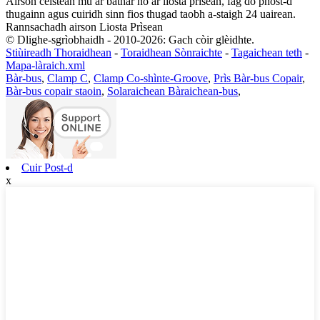
Airson ceistean mu ar bathar no ar liosta prìsean, fàg do phost-d
thugainn agus cuiridh sinn fios thugad taobh a-staigh 24 uairean.
Rannsachadh airson Liosta Prìsean
© Dlighe-sgrìobhaidh - 2010-2026: Gach còir glèidhte.
Stiùireadh Thoraidhean
-
Toraidhean Sònraichte
-
Tagaichean teth
-
Mapa-làraich.xml
Bàr-bus
,
Clamp C
,
Clamp Co-shìnte-Groove
,
Prìs Bàr-bus Copair
,
Bàr-bus copair staoin
,
Solaraichean Bàraichean-bus
,
Cuir Post-d
x