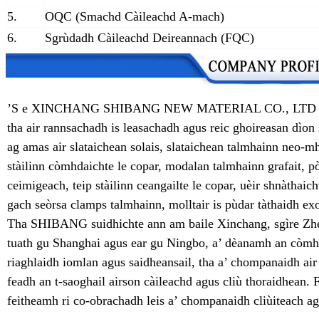
5.
OQC (Smachd Càileachd A-mach)
6.
Sgrùdadh Càileachd Deireannach (FQC)
’S e XINCHANG SHIBANG NEW MATERIAL CO., LTD aon d
tha air rannsachadh is leasachadh agus reic ghoireasan dìo
ag amas air slataichean solais, slataichean talmhainn neo-m
stàilinn còmhdaichte le copar, modalan talmhainn grafait, pò
ceimigeach, teip stàilinn ceangailte le copar, uèir shnàthaich
gach seòrsa clamps talmhainn, molltair is pùdar tàthaidh 
Tha SHIBANG suidhichte ann am baile Xinchang, sgìre Zheji
tuath gu Shanghai agus ear gu Ningbo, a’ dèanamh an còmhd
riaghlaidh iomlan agus saidheansail, tha a’ chompanaidh air
feadh an t-saoghail airson càileachd agus cliù thoraidhean.
feitheamh ri co-obrachadh leis a’ chompanaidh cliùiteach ag