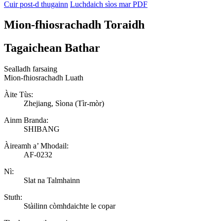
Cuir post-d thugainn
Luchdaich sìos mar PDF
Mion-fhiosrachadh Toraidh
Tagaichean Bathar
Sealladh farsaing
Mion-fhiosrachadh Luath
Àite Tùs:
Zhejiang, Sìona (Tìr-mòr)
Ainm Branda:
SHIBANG
Àireamh a’ Mhodail:
AF-0232
Nì:
Slat na Talmhainn
Stuth:
Stàilinn còmhdaichte le copar