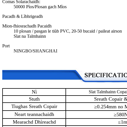
Comas Solarachaidh:
50000 Pìos/Pìosan gach Mìos
Pacadh & Lìbhrigeadh
Mion-fhiosrachadh Pacaidh
10 pìosan / pasgan le tiùb PVC, 20-50 bucaid / paileat airson
Slat na Talmhainn
Port
NINGBO/SHANGHAI
Nì
Slat Talmhainn Copai
Stuth
Sreath Copair &
Tiughas Sreath Copair
≥0.254mm no Ma
Neart teannachaidh
≥580
Mearachd Dhìreachd
≤1