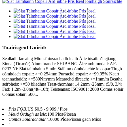
Tuairisgeul Goirid:
Sealladh farsaing Mion-fhiosrachadh luath Àite tùsail: Zhejiang,
Sìona (Tìr-mòr) Ainm branda: SHIBANG Àireamh modail: AF-
0232 Nì: Slat talmhainn Stuth: Stàilinn còmhdaichte le copar Tiugh
còmhdach copair: >=0.254mm Purrachd copair: >=99.95% Neart
teannachaidh: >=580Nm/mm Mearachd dìreach: <=1mm/m Beatha
seirbheis: >=50 bliadhna Trast-thomhas: 14.2mm~25mm; (5/8, 3/4)
Fad: 1.2m~3.0m(4ft~10ft) Teisteanas: ISO9001: 2008 Comas solair
Comas solair: 500...
Prìs FOB:
US $0.5 - 9,999 / Pìos
Meud Òrdugh as ìsle:
100 Pìos/Pìosan
Comas Solarachaidh:
10000 Pìos/Pìosan gach Mìos
: