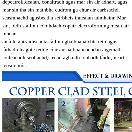
de
peatroil,
dealan, conaltradh agus mar sin air adhart, agus
mar sin tha sin math
bha cudrom ga chur air earbsachd,
seasmhachd agus
beatha seirbheis innealan talmhainn.
Mar
sin, bidh stàilinn còmhdach copair electroforming mean air
mhean
an àite an
traidiseanta
stàilinn ghalbhanaichte teth agus
tàthadh leaghte teth
le còir air na buannachdan aige
math
coileanadh seoltachd,
strì an aghaidh lobhadh làidir, neart
tensile mòr.