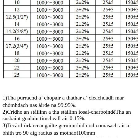
1)
Tha purrachd a’ chopair a thathar a’ cleachdadh mar
chòmhdach nas àirde na 99.95%.
2)
Cridhe an stàilinn
a tha stàilinn ìosal-charboin
dè
Tha an
susbaint gualain timcheall air 0.15%.
3)
T
e
c
àrd-ùrlar
ceangailte
g
cruinn
r
bidh od comasach air a
bhith tro 90 aig radius as motha
o
f
100mm