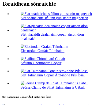
Toraidhean sònraichte
Slat snàthaichte stàilinn gun staoin magnetach
Slat-glacaidh dealanaich copair airson dìon
dealanaich
Electrodan Grafait Talmhainn
Stàilinn Chòmhnard Copair
Slat Talmhainn Copair Àrd-inbhe Prìs Ìosal
Seòrsa Clamp de Shlat Talmhainn is Càball
Slat Talmhainn Copair Àrd-inbhe Prìs Ìosal