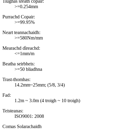
Tiughas sreath copair:
>=0.254mm
Purrachd Copair:
>=99.95%
Neart teannachaidh:
>=580Nm/mm
Mearachd dìreachd:
<=1mm/m
Beatha seirbheis:
>=50 bliadhna
Trast-thomhas:
14.2mm~25mm; (5/8, 3/4)
Fad:
1.2m ~ 3.0m (4 troigh ~ 10 troigh)
Teisteanas:
ISO9001: 2008
Comas Solarachaidh