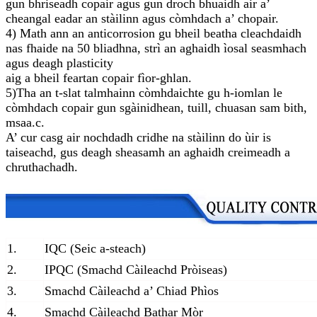
gun bhriseadh copair agus gun droch bhuaidh air a’
cheangal eadar an stàilinn agus còmhdach a’ chopair.
4) Math ann an anticorrosion gu bheil beatha cleachdaidh
nas fhaide na 50 bliadhna, strì an aghaidh ìosal seasmhach
agus deagh plasticity
aig a bheil feartan copair fìor-ghlan.
5)
Tha an t-slat talmhainn còmhdaichte gu h-iomlan le
còmhdach copair gun sgàinidhean, tuill, chuasan sam bith,
msaa.
c
.
A’ cur casg air nochdadh cridhe na stàilinn do ùir is
taiseachd
, gus deagh sheasamh an aghaidh creimeadh a
chruthachadh.
1.
IQC (Seic a-steach)
2.
IPQC (Smachd Càileachd Pròiseas)
3.
Smachd Càileachd a’ Chiad Phìos
4.
Smachd Càileachd Bathar Mòr