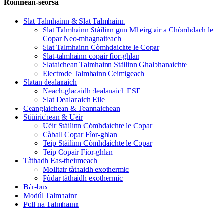
Roinnean-seòrsa
Slat Talmhainn & Slat Talmhainn
Slat Talmhainn Stàilinn gun Mheirg air a Chòmhdach le
Copar Neo-mhagnaiteach
Slat Talmhainn Còmhdaichte le Copar
Slat-talmhainn copair fìor-ghlan
Slataichean Talmhainn Stàilinn Ghalbhanaichte
Electrode Talmhainn Ceimigeach
Slatan dealanaich
Neach-glacaidh dealanaich ESE
Slat Dealanaich Eile
Ceanglaichean & Teannaichean
Stiùirichean & Uèir
Uèir Stàilinn Còmhdaichte le Copar
Càball Copar Fìor-ghlan
Teip Stàilinn Còmhdaichte le Copar
Teip Copair Fìor-ghlan
Tàthadh Eas-theirmeach
Molltair tàthaidh exothermic
Pùdar tàthaidh exothermic
Bàr-bus
Modúl Talmhainn
Poll na Talmhainn