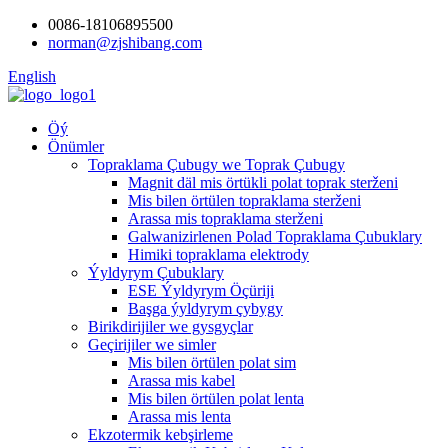
0086-18106895500
norman@zjshibang.com
English
Öý
Önümler
Topraklama Çubugy we Toprak Çubugy
Magnit däl mis örtükli polat toprak sterženi
Mis bilen örtülen topraklama sterženi
Arassa mis topraklama sterženi
Galwanizirlenen Polad Topraklama Çubuklary
Himiki topraklama elektrody
Ýyldyrym Çubuklary
ESE Ýyldyrym Öçüriji
Başga ýyldyrym çybygy
Birikdirijiler we gysgyçlar
Geçirijiler we simler
Mis bilen örtülen polat sim
Arassa mis kabel
Mis bilen örtülen polat lenta
Arassa mis lenta
Ekzotermik kebşirleme