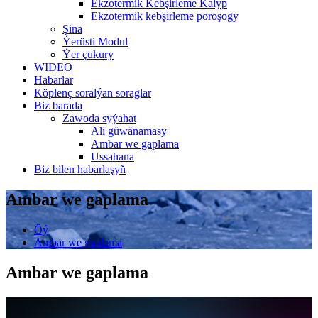
Ekzotermik Kebşirleme Kalyp
Ekzotermik kebşirleme poroşogy
Şina
Ýerüsti Modul
Ýer çukury
WIDEO
Habarlar
Köplenç soralýan soraglar
Biz barada
Zawoda syýahat
Ali güwänamasy
Ambar we gaplama
Ussahana
Biz bilen habarlaşyň
Ambar we gaplama
Öý
Ambar we gaplama
Ambar we gaplama