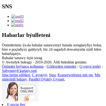
SNS
Habarlar býulleteni
Önümlerimiz ýa-da bahalar sanawymyz barada soraglaryňyz bolsa,
bize e-poçtaňyzy galdyryň, biz 24 sagadyň dowamynda siziň bilen
habarlaşarys.
Bahalar sanawy üçin sorag
© Awtorlyk hukugy - 2010-2026: Ähli hukuklar goralan.
Önümler boýunça gollanma
-
Görkezilen önümler
-
Gyzgyn tegler
-
Sahypanyň kartasy.xml
Şina üpjün edijileri
,
C gysgyjy
,
Şina
,
Konserwirlenen mis şin
,
Mis
şinleriniň bahasy
,
Parallel Oýukly Gyssag
,
E-poçta iber