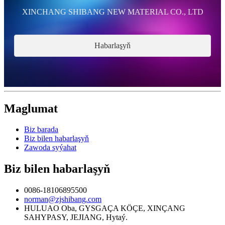
XINCHANG SHIBANG NEW MATERIAL CO., LTD
Habarlaşyň
Maglumat
Biz barada
Biz bilen habarlaşyň
Zawoda syýahat
Biz bilen habarlaşyň
0086-18106895500
norman@zjshibang.com
HULUAO Oba, GYSGAÇA KÖÇE, XINÇANG
SAHYPASY, JEJIANG, Hytaý.