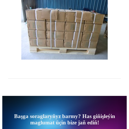
Başga soraglaryňyz barmy? Has giňişleýin
maglumat üçin bize jaň ediň!