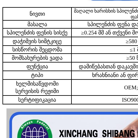
მაღალი ხარისხის სპილენძ
ნივთი
ფა
მასალა
სპილენძის ფენა 
სპილენძის ფენის სისქე
≥0.254 მმ ან თქვენი 
დაჭიმვის სიმტკიცე
≥580
სისწორის შეცდომა
≤1 
მომსახურების ვადა
≥50
ფუნქცია
დამიწებასთან დაკავშ
ტიპი
ხრახნიანი ან ფი
ხელმისაწვდომი
OEM
სერვისის რეჟიმი
სერტიფიკაცია
ISO90