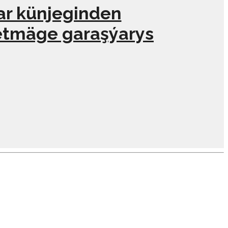
ar künjeginden
etmäge garaşýarys