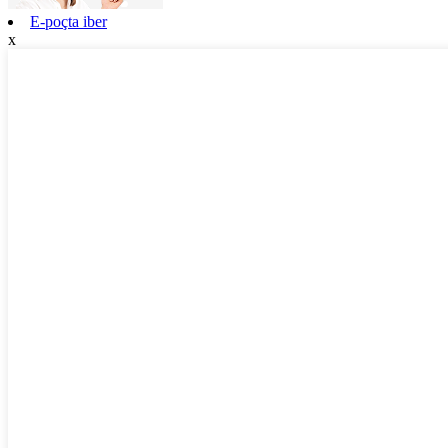
E-poçta iber
x