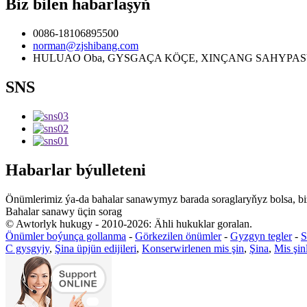
Biz bilen habarlaşyň
0086-18106895500
norman@zjshibang.com
HULUAO Oba, GYSGAÇA KÖÇE, XINÇANG SAHYPASY, 
SNS
Habarlar býulleteni
Önümlerimiz ýa-da bahalar sanawymyz barada soraglaryňyz bolsa, biz
Bahalar sanawy üçin sorag
© Awtorlyk hukugy - 2010-2026: Ähli hukuklar goralan.
Önümler boýunça gollanma
-
Görkezilen önümler
-
Gyzgyn tegler
-
S
C gysgyjy
,
Şina üpjün edijileri
,
Konserwirlenen mis şin
,
Şina
,
Mis şin