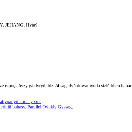
JEJIANG, Hytaý.
e e-poçtaňyzy galdyryň, biz 24 sagadyň dowamynda siziň bilen habarl
ahypanyň kartasy.xml
leriniň bahasy
,
Parallel Oýukly Gyssag
,