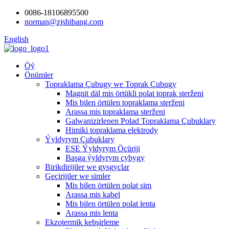
0086-18106895500
norman@zjshibang.com
English
Öý
Önümler
Topraklama Çubugy we Toprak Çubugy
Magnit däl mis örtükli polat toprak sterženi
Mis bilen örtülen topraklama sterženi
Arassa mis topraklama sterženi
Galwanizirlenen Polad Topraklama Çubuklary
Himiki topraklama elektrody
Ýyldyrym Çubuklary
ESE Ýyldyrym Öçüriji
Başga ýyldyrym çybygy
Birikdirijiler we gysgyçlar
Geçirijiler we simler
Mis bilen örtülen polat sim
Arassa mis kabel
Mis bilen örtülen polat lenta
Arassa mis lenta
Ekzotermik kebşirleme