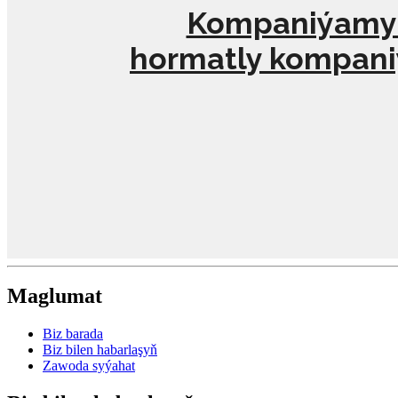
Kompaniýamyza
hormatly kompani
Maglumat
Biz barada
Biz bilen habarlaşyň
Zawoda syýahat