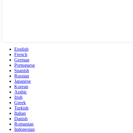
English
French
German
Portuguese
Spanish
Russian
Japanese
Korean
Arabic
Irish
Greek
Turkish
Italian
Danish
Romanian
Indonesian