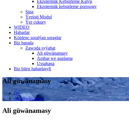
Ekzotermik Kebşirleme Kalyp
Ekzotermik kebşirleme poroşogy
Şina
Ýerüsti Modul
Ýer çukury
WIDEO
Habarlar
Köplenç soralýan soraglar
Biz barada
Zawoda syýahat
Ali güwänamasy
Ambar we gaplama
Ussahana
Biz bilen habarlaşyň
Ali güwänamasy
Öý
Ali güwänamasy
Ali güwänamasy