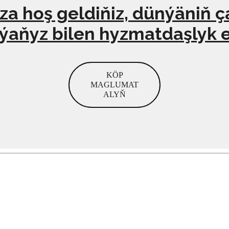
 hoş geldiňiz, dünýäniň ç
ýaňyz bilen hyzmatdaşlyk 
KÖP
MAGLUMAT
ALYŇ