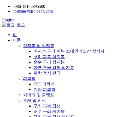
0086-18106895500
norman@zjshibang.com
English
집
제품
접지봉 및 접지봉
비자성 구리 피복 스테인리스강 접지봉
구리 피복 접지봉
순수 구리 접지봉
아연 도금 강철 접지봉
화학 접지 전극
피뢰침
ESE 피뢰기
기타 피뢰침
커넥터 및 클램프
도체 및 전선
구리 피복 강선
순수 구리 케이블
구리 피복 강철 테이프