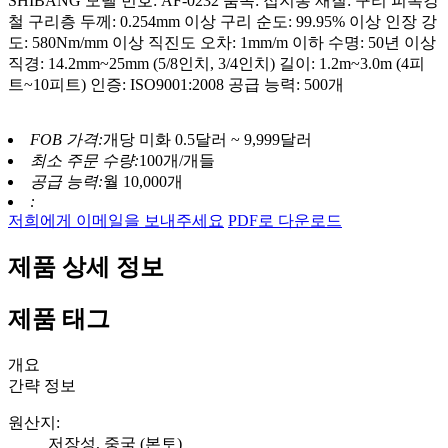
SHIBANG 모델 번호: AF-0232 품목: 접지봉 재질: 구리 피복강
철 구리층 두께: 0.254mm 이상 구리 순도: 99.95% 이상 인장 강
도: 580Nm/mm 이상 직진도 오차: 1mm/m 이하 수명: 50년 이상
직경: 14.2mm~25mm (5/8인치, 3/4인치) 길이: 1.2m~3.0m (4피
트~10피트) 인증: ISO9001:2008 공급 능력: 500개
FOB 가격:
개당 미화 0.5달러 ~ 9,999달러
최소 주문 수량:
100개/개들
공급 능력:
월 10,000개
:
저희에게 이메일을 보내주세요
PDF로 다운로드
제품 상세 정보
제품 태그
개요
간략 정보
원산지:
저장성, 중국 (본토)