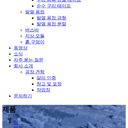
순수 구리 테이프
발열 용접
발열 용접 금형
발열 용접 분말
버스바
지상 모듈
흙 구덩이
동영상
소식
자주 묻는 질문
회사 소개
공장 견학
알리 인증
창고 및 포장
작업장
문의하기
제품
집