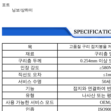
포트
닝보/상하이
목
고품질 구리 접지봉을 
재료
구리층 
구리층 두께
0.254mm 이
인장 강도
≥580
직선도 오차
≤1
서비스 수명
50
기능
접지와 연결하여 
유형
나사산 또는 
사용 가능한 서비스 모드
OEM
인증
ISO90