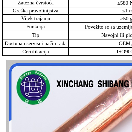
Zatezna čvrstoća
≥580
Greška pravolinijstva
≤1 
Vijek trajanja
≥50 
Funkcija
Povežite se sa uzemlj
Tip
Navojni ili ploč
Dostupan servisni način rada
OEM
Certifikacija
ISO90