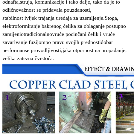
od
nafta,
struja, komunikacije i tako dalje, tako da je to
odlično
važnost se pridavala pouzdanosti,
stabilnost i
vijek trajanja uređaja za uzemljenje.
Stoga,
elektroformiranje bakrenog čelika za oblaganje postupno
zamijenio
tradicionalno
vruće pocinčani čelik i vruće
zavarivanje fuzijom
po pravu svojih prednosti
dobar
performanse provodljivosti,
jaka otpornost na propadanje,
velika zatezna čvrstoća.