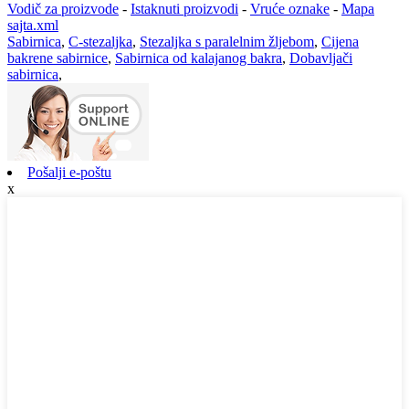
Vodič za proizvode
-
Istaknuti proizvodi
-
Vruće oznake
-
Mapa
sajta.xml
Sabirnica
,
C-stezaljka
,
Stezaljka s paralelnim žljebom
,
Cijena
bakrene sabirnice
,
Sabirnica od kalajanog bakra
,
Dobavljači
sabirnica
,
Pošalji e-poštu
x