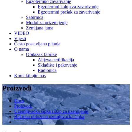
Egzotermno zavarivanje
Egzotermni kalup za zavarivanje
Egzotermni prašak za zavarivanje
Sabirnica
Modul za prizemljenje
Zemljana jama
VIDEO
Vijesti
Često postavljana pitanja
O nama
Obilazak fabrike
Alijeva certifikacija
Skladište i pakovanje
Radionica
Kontaktirajte nas
Proizvodi
Dom
Proizvodi
Uzemljivačka šipka i štap za uzemljenje
Bakrena obložena uzemljivačka šipka