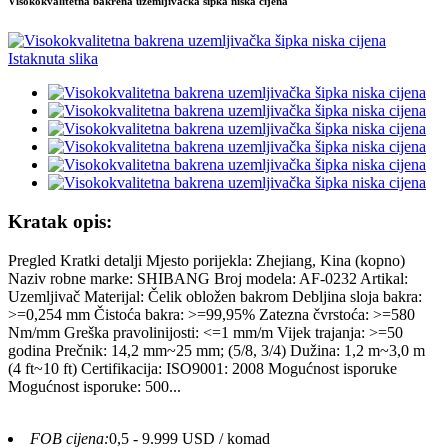
Visokokvalitetna bakrena uzemljivačka šipka niska cijena
Kratak opis:
Pregled Kratki detalji Mjesto porijekla: Zhejiang, Kina (kopno)
Naziv robne marke: SHIBANG Broj modela: AF-0232 Artikal:
Uzemljivač Materijal: Čelik obložen bakrom Debljina sloja bakra:
>=0,254 mm Čistoća bakra: >=99,95% Zatezna čvrstoća: >=580
Nm/mm Greška pravolinijosti: <=1 mm/m Vijek trajanja: >=50
godina Prečnik: 14,2 mm~25 mm; (5/8, 3/4) Dužina: 1,2 m~3,0 m
(4 ft~10 ft) Certifikacija: ISO9001: 2008 Mogućnost isporuke
Mogućnost isporuke: 500...
FOB cijena:
0,5 - 9.999 USD / komad