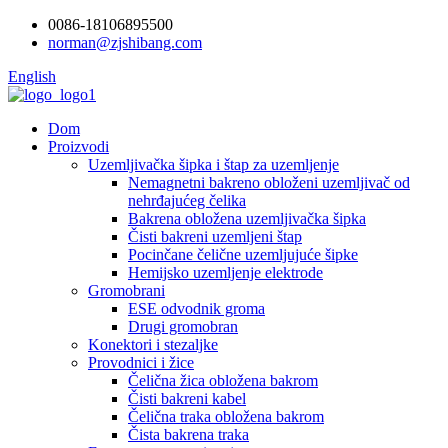
0086-18106895500
norman@zjshibang.com
English
Dom
Proizvodi
Uzemljivačka šipka i štap za uzemljenje
Nemagnetni bakreno obloženi uzemljivač od
nehrđajućeg čelika
Bakrena obložena uzemljivačka šipka
Čisti bakreni uzemljeni štap
Pocinčane čelične uzemljujuće šipke
Hemijsko uzemljenje elektrode
Gromobrani
ESE odvodnik groma
Drugi gromobran
Konektori i stezaljke
Provodnici i žice
Čelična žica obložena bakrom
Čisti bakreni kabel
Čelična traka obložena bakrom
Čista bakrena traka