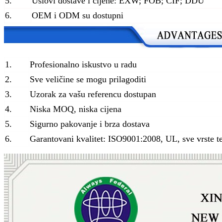
5.
Uslovi dostave i cijene: EXW; FOB; CIF; DDU
6.
OEM i ODM su dostupni
1.
Profesionalno iskustvo u radu
2.
Sve veličine se mogu prilagoditi
3.
Uzorak za vašu referencu dostupan
4.
Niska MOQ, niska cijena
5.
Sigurno pakovanje i brza dostava
6.
Garantovani kvalitet: ISO9001:2008, UL, sve vrste t