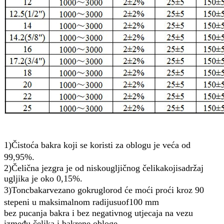
1)
Čistoća bakra koji se koristi za oblogu je veća od
99,95%.
2)
Čelična jezgra
je od niskougljičnog čelika
koji
sadržaj
ugljika je oko 0,15%.
3)
T
on
c
bakar
vezano
g
okruglo
r
od će moći proći kroz 90
stepeni u maksimalnom radijusu
o
f
100 mm
bez pucanja bakra i bez negativnog utjecaja na vezu
između čelika i bakrene obloge.