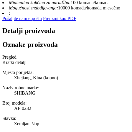
Minimalna količina za narudžbu:
100 komada/komada
Mogućnost snabdijevanja:
10000 komada/komada mjesečno
:
Pošaljite nam e-poštu
Preuzmi kao PDF
Detalji proizvoda
Oznake proizvoda
Pregled
Kratki detalji
Mjesto porijekla:
Zhejiang, Kina (kopno)
Naziv robne marke:
SHIBANG
Broj modela:
AF-0232
Stavka:
Zemljani štap