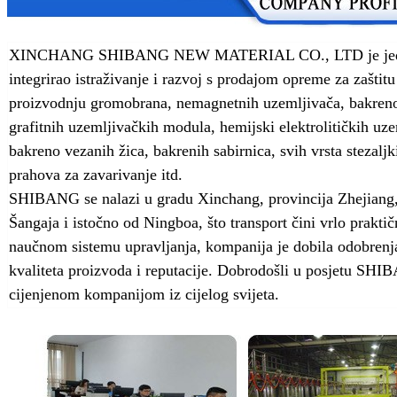
XINCHANG SHIBANG NEW MATERIAL CO., LTD je jedan o
integrirao istraživanje i razvoj s prodajom opreme za zašt
proizvodnju gromobrana, nemagnetnih uzemljivača, bakreno
grafitnih uzemljivačkih modula, hemijski elektrolitičkih uze
bakreno vezanih žica, bakrenih sabirnica, svih vrsta stezalj
prahova za zavarivanje itd.
SHIBANG se nalazi u gradu Xinchang, provincija Zhejiang, 
Šangaja i istočno od Ningboa, što transport čini vrlo prakt
naučnom sistemu upravljanja, kompanija je dobila odobrenja
kvaliteta proizvoda i reputacije. Dobrodošli u posjetu SH
cijenjenom kompanijom iz cijelog svijeta.