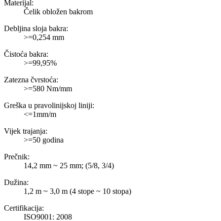
Materijal:
Čelik obložen bakrom
Debljina sloja bakra:
>=0,254 mm
Čistoća bakra:
>=99,95%
Zatezna čvrstoća:
>=580 Nm/mm
Greška u pravolinijskoj liniji:
<=1mm/m
Vijek trajanja:
>=50 godina
Prečnik:
14,2 mm ~ 25 mm; (5/8, 3/4)
Dužina:
1,2 m ~ 3,0 m (4 stope ~ 10 stopa)
Certifikacija:
ISO9001: 2008