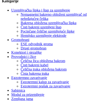
Kategorije
Uzemljivačka šipka i štap za uzemljenje
Nemagnetni bakreno obloženi uzemljivač od
nehrđajućeg čelika
Bakrena obložena uzemljivačka šipka
Čisti bakreni uzemljeni štap
Pocinčane čelične uzemljujuće šipke
Hemijsko uzemljenje elektrode
Gromobrani
ESE odvodnik groma
Drugi gromobran
Konektori i stezaljke
Provodnici i žice
Čelična žica obložena bakrom
Čisti bakreni kabel
Čelična traka obložena bakrom
Čista bakrena traka
Egzotermno zavarivanje
Egzotermni kalup za zavarivanje
Egzotermni prašak za zavarivanje
Sabirnica
Modul za prizemljenje
Zemljana jama