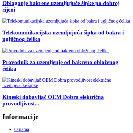
Oblaganje bakrene uzemljujuće šipke po dobroj
cijeni
Telekomunikacijska uzemljujuća šipka od bakra i
ugljičnog čelika
Provodnik za uzemljenje od bakreno obloženog
čelika
Kineski dobavljač OEM Dobra električna
provodljivost...
Informacije
O nama