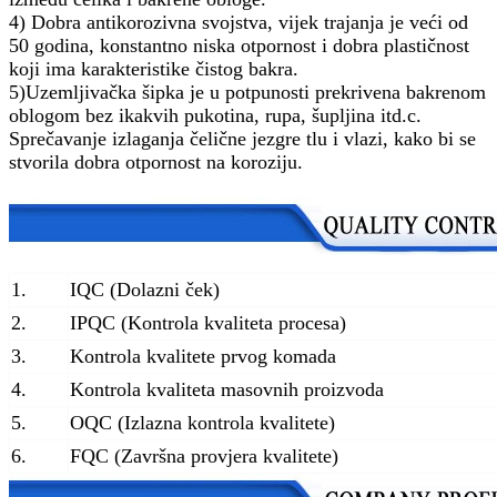
4) Dobra antikorozivna svojstva, vijek trajanja je veći od
50 godina, konstantno niska otpornost i dobra plastičnost
koji ima karakteristike čistog bakra.
5)
Uzemljivačka šipka je u potpunosti prekrivena bakrenom
oblogom bez ikakvih pukotina, rupa, šupljina itd.
c
.
Sprečavanje izlaganja čelične jezgre tlu i vlazi
, kako bi se
stvorila dobra otpornost na koroziju.
1.
IQC (Dolazni ček)
2.
IPQC (Kontrola kvaliteta procesa)
3.
Kontrola kvalitete prvog komada
4.
Kontrola kvaliteta masovnih proizvoda
5.
OQC (Izlazna kontrola kvalitete)
6.
FQC (Završna provjera kvalitete)