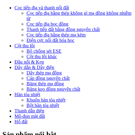
Cọc tiếp địa và thanh nối đất
Cọc tiếp địa bằng thép không gỉ mạ đồng không nhiễm
từ
Cọc tiếp địa bọc đồng
Thanh tiếp đất bằng đồng nguyên chất
Cọc tiếp địa bằng thép mạ kẽm
Điện cực nối đất hóa học
Cột thu lôi
Bộ chống sét ESE
Cột thu lôi khác
Đầu nối & Kẹp
Dây dẫn & Dây điện
Dây thép mạ đồng
Cáp đồng nguyên chất
Băng thép mạ đồng
Băng keo đồng nguyên chất
Hàn tỏa nhiệt
Khuôn hàn tỏa nhiệt
Bột hàn tỏa nhiệt
Thanh dẫn điện
Mô-đun mặt đất
Hố đất
Sản phẩm nổi bật