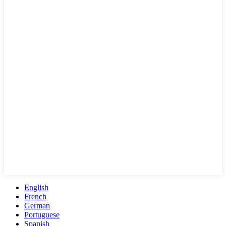
English
French
German
Portuguese
Spanish