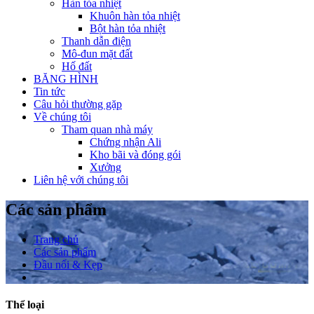
Hàn tỏa nhiệt
Khuôn hàn tỏa nhiệt
Bột hàn tỏa nhiệt
Thanh dẫn điện
Mô-đun mặt đất
Hố đất
BĂNG HÌNH
Tin tức
Câu hỏi thường gặp
Về chúng tôi
Tham quan nhà máy
Chứng nhận Ali
Kho bãi và đóng gói
Xưởng
Liên hệ với chúng tôi
Các sản phẩm
Trang chủ
Các sản phẩm
Đầu nối & Kẹp
Thể loại