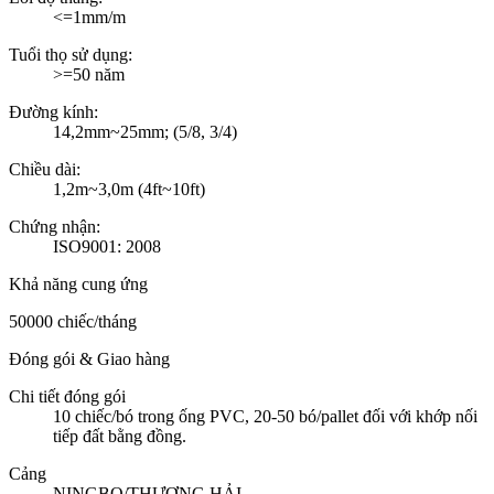
<=1mm/m
Tuổi thọ sử dụng:
>=50 năm
Đường kính:
14,2mm~25mm; (5/8, 3/4)
Chiều dài:
1,2m~3,0m (4ft~10ft)
Chứng nhận:
ISO9001: 2008
Khả năng cung ứng
50000 chiếc/tháng
Đóng gói & Giao hàng
Chi tiết đóng gói
10 chiếc/bó trong ống PVC, 20-50 bó/pallet đối với khớp nối
tiếp đất bằng đồng.
Cảng
NINGBO/THƯỢNG HẢI