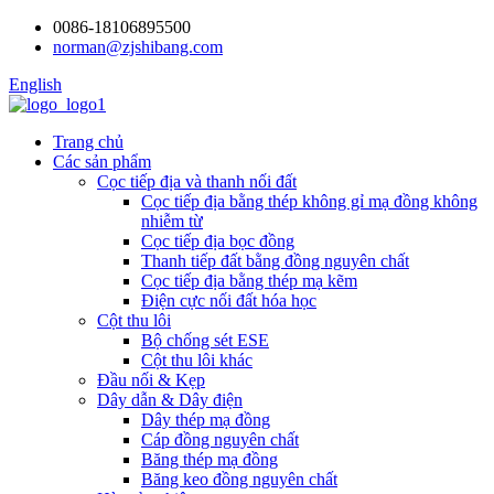
0086-18106895500
norman@zjshibang.com
English
Trang chủ
Các sản phẩm
Cọc tiếp địa và thanh nối đất
Cọc tiếp địa bằng thép không gỉ mạ đồng không
nhiễm từ
Cọc tiếp địa bọc đồng
Thanh tiếp đất bằng đồng nguyên chất
Cọc tiếp địa bằng thép mạ kẽm
Điện cực nối đất hóa học
Cột thu lôi
Bộ chống sét ESE
Cột thu lôi khác
Đầu nối & Kẹp
Dây dẫn & Dây điện
Dây thép mạ đồng
Cáp đồng nguyên chất
Băng thép mạ đồng
Băng keo đồng nguyên chất