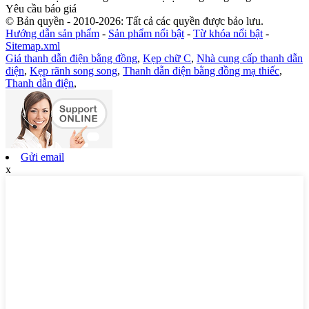
Yêu cầu báo giá
© Bản quyền - 2010-2026: Tất cả các quyền được bảo lưu.
Hướng dẫn sản phẩm
-
Sản phẩm nổi bật
-
Từ khóa nổi bật
-
Sitemap.xml
Giá thanh dẫn điện bằng đồng
,
Kẹp chữ C
,
Nhà cung cấp thanh dẫn
điện
,
Kẹp rãnh song song
,
Thanh dẫn điện bằng đồng mạ thiếc
,
Thanh dẫn điện
,
Gửi email
x