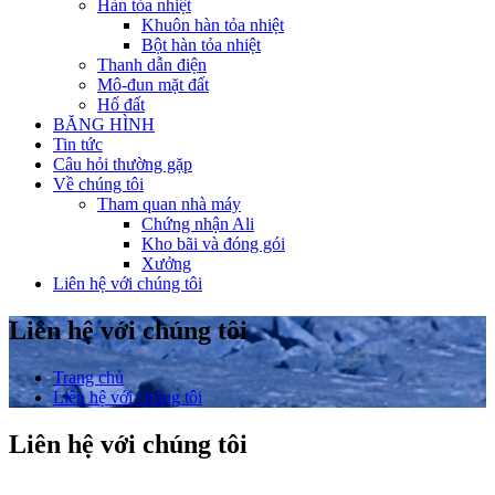
Hàn tỏa nhiệt
Khuôn hàn tỏa nhiệt
Bột hàn tỏa nhiệt
Thanh dẫn điện
Mô-đun mặt đất
Hố đất
BĂNG HÌNH
Tin tức
Câu hỏi thường gặp
Về chúng tôi
Tham quan nhà máy
Chứng nhận Ali
Kho bãi và đóng gói
Xưởng
Liên hệ với chúng tôi
Liên hệ với chúng tôi
Trang chủ
Liên hệ với chúng tôi
Liên hệ với chúng tôi