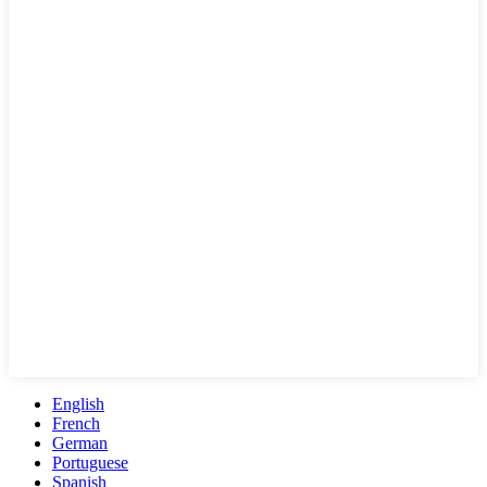
English
French
German
Portuguese
Spanish