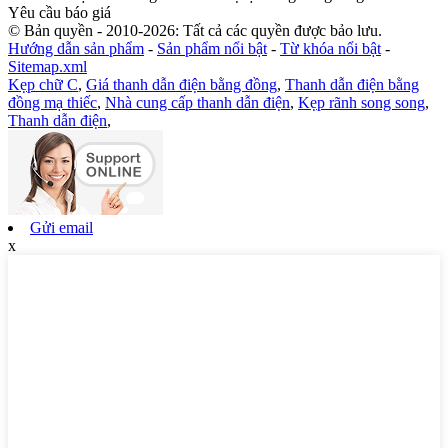
Yêu cầu báo giá
© Bản quyền - 2010-2026: Tất cả các quyền được bảo lưu.
Hướng dẫn sản phẩm
-
Sản phẩm nổi bật
-
Từ khóa nổi bật
-
Sitemap.xml
Kẹp chữ C
,
Giá thanh dẫn điện bằng đồng
,
Thanh dẫn điện bằng
đồng mạ thiếc
,
Nhà cung cấp thanh dẫn điện
,
Kẹp rãnh song song
,
Thanh dẫn điện
,
Gửi email
x