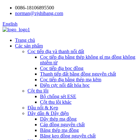
0086-18106895500
norman@zjshibang.com
English
Trang chủ
Các sản phẩm
Cọc tiếp địa và thanh nối đất
Cọc tiếp địa bằng thép không gỉ mạ đồng không
nhiễm từ
Cọc tiếp địa bọc đồng
Thanh tiếp đất bằng đồng nguyên chất
Cọc tiếp địa bằng thép mạ kẽm
Điện cực nối đất hóa học
Cột thu lôi
Bộ chống sét ESE
Cột thu lôi khác
Đầu nối & Kẹp
Dây dẫn & Dây điện
Dây thép mạ đồng
Cáp đồng nguyên chất
Băng thép mạ đồng
Băng keo đồng nguyên chất