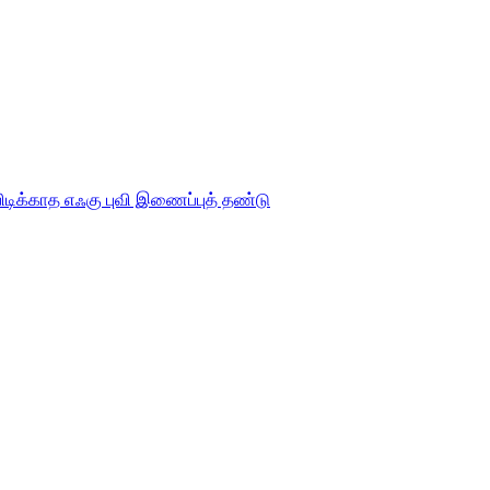
பிடிக்காத எஃகு புவி இணைப்புத் தண்டு