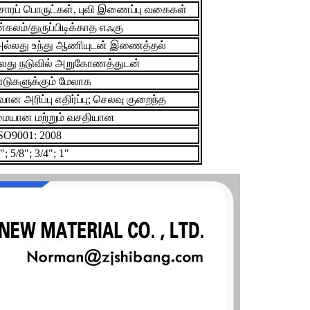
சாரப் பொருட்கள், புவி இணைப்பு வகைகள்
லம்/துருப்பிடிக்காத எஃகு
பி அல்லது உந்து ஆணியுடன் இணைத்தல்
து நடுவில் அறுகோணத்துடன்
டுகளுக்கும் மேலாக
வான அரிப்பு எதிர்ப்பு; செலவு குறைந்த
ிமையான மற்றும் வசதியான
SO9001: 2008
"; 5/8"; 3/4"; 1"