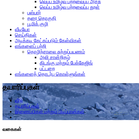
வெப்ப உமிழ்வு பற்றவைப்பு அச்சு
வெப்ப உமிழ்வு பற்றவைப்பு தூள்
பஸ்பார்
தரை தொகுதி
பூமிக் குழி
வீடியோ
செய்திகள்
அடிக்கடி கேட்கப்படும் கேள்விகள்
எங்களைப் பற்றி
தொழிற்சாலை சுற்றுப்பயணம்
அலி சான்றிதழ்
கிடங்கு மற்றும் பேக்கேஜிங்
பட்டறை
எங்களைத் தொடர்பு கொள்ளுங்கள்
தயாரிப்புகள்
வீடு
தயாரிப்புகள்
இணைப்பிகள் மற்றும் பிடிப்பான்கள்
வகைகள்