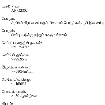
மாதிரி எண்:
AF-G2302
பொருள்:
அதிகம் விற்பனையாகும் மின்சாரப் பொருட்கள், புவி இணைப்
பொருள்:
செப்பு அடுக்கு மற்றும் எஃகு உள்ளகம்
செப்புப் படலத்தின் தடிமன்:
>=0.254மிமீ
செம்பின் தூய்மை:
>=99.95%
இழுவிசை வலிமை:
>=580Nm/mm
நேர்கோட்டுப் பிழை:
<=1மிமீ/மீ
சேவைக் காலம்:
>=50 ஆண்டுகள்
விட்டம்: