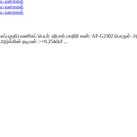
லப்பகுதி) வணிகப் பெயர்: ஷிபாங் மாதிரி எண்: AF-G2302 பொருள்: அ
டுக்கின் தடிமன்: >=0.254மிமீ ...