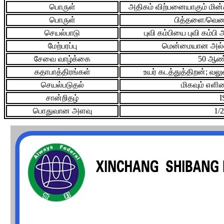
பொருள்
அதிகம் விற்பனையாகும் மின்
பொருள்
பித்தளை/வெண்க
செயல்பாடு
புவி கம்பியை புவி கம்
மேற்பரப்பு
மென்மையான அல்ல
சேவை வாழ்க்கை
50 ஆண்
கதாபாத்திரங்கள்
உயர் கடத்துத்திறன்; வலு
செயல்படுதல்
மிகவும் எள
சான்றிதழ்
I
பொதுவான அளவு
1/2