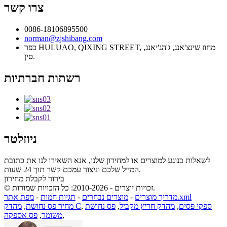
צרו קשר
0086-18106895500
norman@zjshibang.com
כפר HULUAO, QIXING STREET, מחוז שינצ'אנג, ג'הג'יאנג,
סין.
רשתות חברתיות
ניוזלטר
לשאלות בנוגע למוצרים או למחירון שלנו, אנא השאירו לנו את כתובת
המייל שלכם וניצור עמכם קשר תוך 24 שעות.
בירור לקבלת מחירון
© זכויות יוצרים - 2010-2026: כל הזכויות שמורות.
מפת אתר.xml
מדריך מוצרים
-
מוצרים נבחרים
-
תגיות חמות
-
ספקי פסים
,
מהדק חריץ מקביל
,
פס נחושת
,
מהדק C
מחיר פס נחושת
,
,
משומר
,
פס אספקה