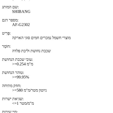
שם המותג:
SHIBANG
מספר דגם:
AF-G2302
פָּרִיט:
מוצרי חשמל נמכרים חמים סוגי הארקה
חוֹמֶר:
שכבת נחושת וליבת פלדה
עובי שכבת הנחושת:
>=0.254 מ"מ
טוהר הנחושת:
>=99.95%
חוזק מתיחה:
>=580 ניוטון מטר/מ"מ
שגיאת ישרות:
<=1 מ"מ/מטר
חיי שירות: