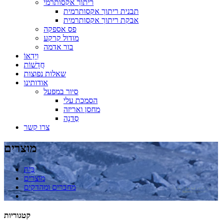
ריתוך אקסותרמי
תבנית ריתוך אקסותרמית
אבקת ריתוך אקסותרמית
פס אספקה
מודול קרקע
בור אדמה
וִידֵאוֹ
חֲדָשׁוֹת
שאלות נפוצות
אודותינו
סיור במפעל
הסמכת עלי
מחסן ואריזה
סַדנָה
צרו קשר
מוצרים
בַּיִת
מוצרים
מחברים ומהדקים
קטגוריות