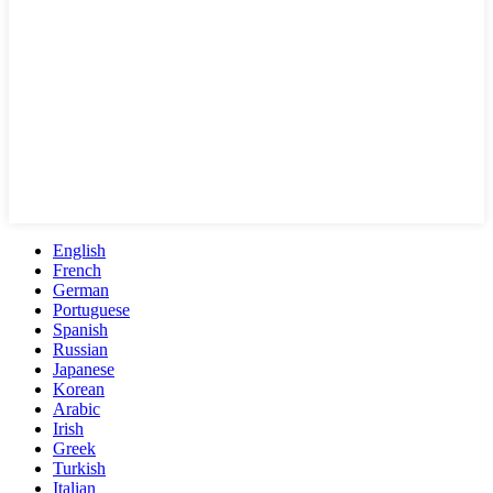
English
French
German
Portuguese
Spanish
Russian
Japanese
Korean
Arabic
Irish
Greek
Turkish
Italian