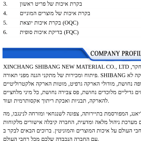
בקרת איכות של פריט ראשון
3.
בקרת איכות של מוצרים המוניים
4.
בקרת איכות יוצאת (OQC)
5.
בדיקת איכות סופית (FQC)
6.
XINCHANG SHIBANG NEW MATERIAL CO., LTD היא אחת היצרניות המובילות המשלבות מחקר,
פיתוח ומכירות של מתקני הגנה מפני תאורה. SHIBANG מתמקדת בייצור מוטות תאורה, מוטות הארקה לא
פה נחושת, מודולי הארקה גרפיט, מוטות הארקה אלקטרוליטיים
ם גדיליים מלוכדים נחושת, פס צבירה נחושת, כל מיני מלחציים
להארקה, תבניות ואבקת ריתוך אקסותרמית ועוד.
יאנג, המפורסמת בתיירותה, צפונה לשנגחאי ומזרחה לנינגבו, מה
 מערכת ניהול מלאה ומדעית, החברה קיבלה אישורים מלקוחות
י העולם על איכות המוצרים והמוניטין. ברוכים הבאים לבקר ב-SHIBANG, אנו מצפים לשיתוף פעולה
עם החברה הנכבדה שלכם מכל רחבי העולם.