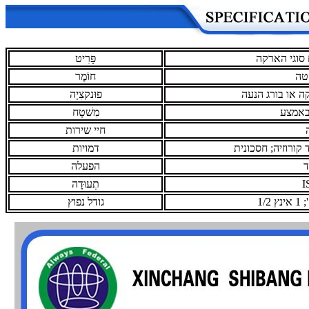
סוגי הארקה
פָּרִיט
סטה
חוֹמֶר
 או בורג הנעה
פוּנקצִיָה
באמצע
מִשׁטָח
חיי שירות
 קורוזיה; חסכונית
דמויות
ד
הפעלה
I
תְעוּדָה
גודל נפוץ