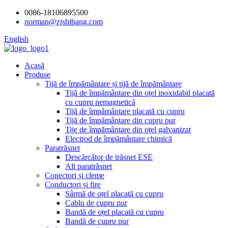
0086-18106895500
norman@zjshibang.com
English
Acasă
Produse
Tijă de împământare și tijă de împământare
Tijă de împământare din oțel inoxidabil placată
cu cupru nemagnetică
Tijă de împământare placată cu cupru
Tijă de împământare din cupru pur
Tije de împământare din oțel galvanizat
Electrod de împământare chimică
Paratrăsnet
Descărcător de trăsnet ESE
Alt paratrăsnet
Conectori și cleme
Conductori și fire
Sârmă de oțel placată cu cupru
Cablu de cupru pur
Bandă de oțel placată cu cupru
Bandă de cupru pur