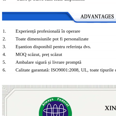
1.
Experiență profesională în operare
2.
Toate dimensiunile pot fi personalizate
3.
Eșantion disponibil pentru referința dvs.
4.
MOQ scăzut, preț scăzut
5.
Ambalare sigură și livrare promptă
6.
Calitate garantată: ISO9001:2008, UL, toate tipurile 