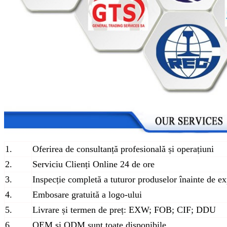
1.
Oferirea de consultanță profesională și operațiuni
2.
Serviciu Clienți Online 24 de ore
3.
Inspecție completă a tuturor produselor înainte de e
4.
Embosare gratuită a logo-ului
5.
Livrare și termen de preț: EXW; FOB; CIF; DDU
6.
OEM și ODM sunt toate disponibile