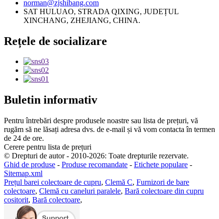
norman@zjshibang.com
SAT HULUAO, STRADA QIXING, JUDEȚUL
XINCHANG, ZHEJIANG, CHINA.
Rețele de socializare
Buletin informativ
Pentru întrebări despre produsele noastre sau lista de prețuri, vă
rugăm să ne lăsați adresa dvs. de e-mail și vă vom contacta în termen
de 24 de ore.
Cerere pentru lista de prețuri
© Drepturi de autor - 2010-2026: Toate drepturile rezervate.
Ghid de produse
-
Produse recomandate
-
Etichete populare
-
Sitemap.xml
Prețul barei colectoare de cupru
,
Clemă C
,
Furnizori de bare
colectoare
,
Clemă cu caneluri paralele
,
Bară colectoare din cupru
cositorit
,
Bară colectoare
,