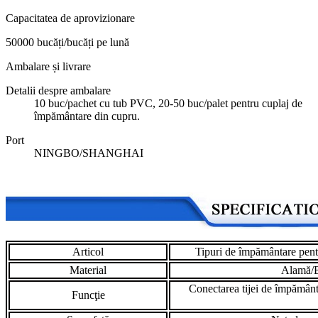
Capacitatea de aprovizionare
50000 bucăți/bucăți pe lună
Ambalare și livrare
Detalii despre ambalare
10 buc/pachet cu tub PVC, 20-50 buc/palet pentru cuplaj de
împământare din cupru.
Port
NINGBO/SHANGHAI
Articol
Tipuri de împământare pentr
Material
Alamă/B
Conectarea tijei de împământa
Funcţie