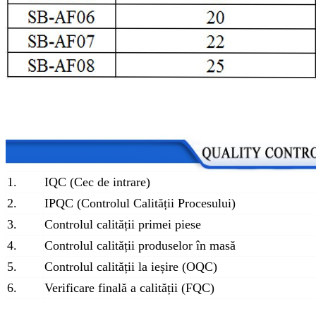
1.
IQC (Cec de intrare)
2.
IPQC (Controlul Calității Procesului)
3.
Controlul calității primei piese
4.
Controlul calității produselor în masă
5.
Controlul calității la ieșire (OQC)
6.
Verificare finală a calității (FQC)