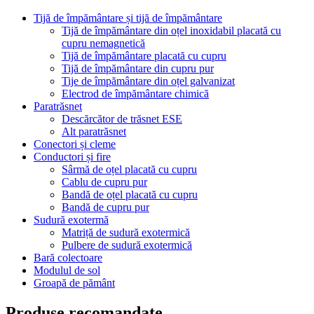
Tijă de împământare și tijă de împământare
Tijă de împământare din oțel inoxidabil placată cu
cupru nemagnetică
Tijă de împământare placată cu cupru
Tijă de împământare din cupru pur
Tije de împământare din oțel galvanizat
Electrod de împământare chimică
Paratrăsnet
Descărcător de trăsnet ESE
Alt paratrăsnet
Conectori și cleme
Conductori și fire
Sârmă de oțel placată cu cupru
Cablu de cupru pur
Bandă de oțel placată cu cupru
Bandă de cupru pur
Sudură exotermă
Matriță de sudură exotermică
Pulbere de sudură exotermică
Bară colectoare
Modulul de sol
Groapă de pământ
Produse recomandate