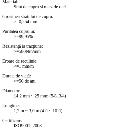
Material:
Strat de cupru și miez de oțel
Grosimea stratului de cupru:
>=0,254 mm
Puritatea cuprului:
>=99,95%
Rezistență la tracțiune:
>=580Nm/mm
Eroare de rectilinie:
<=1 mm/m
Durata de viață:
>=50 de ani
Diametru:
14,2 mm ~ 25 mm; (5/8, 3/4)
Lungime:
1,2 m ~ 3,0 m (4 ft ~ 10 ft)
Certificare:
ISO9001: 2008