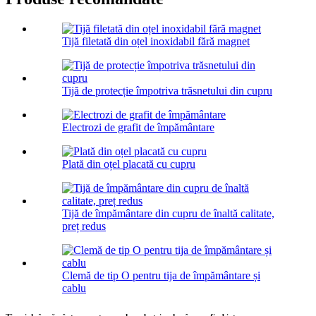
Tijă filetată din oțel inoxidabil fără magnet
Tijă de protecție împotriva trăsnetului din cupru
Electrozi de grafit de împământare
Plată din oțel placată cu cupru
Tijă de împământare din cupru de înaltă calitate,
preț redus
Clemă de tip O pentru tija de împământare și
cablu