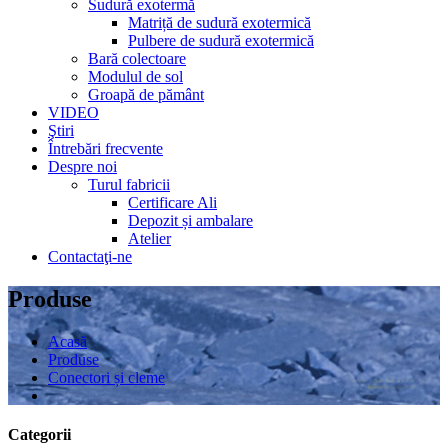
Sudură exotermă
Matriță de sudură exotermică
Pulbere de sudură exotermică
Bară colectoare
Modulul de sol
Groapă de pământ
VIDEO
Ştiri
Întrebări frecvente
Despre noi
Turul fabricii
Certificare Ali
Depozit și ambalare
Atelier
Contactaţi-ne
Produse
Acasă
Produse
Conectori și cleme
Categorii