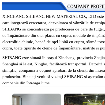
XINCHANG SHIBANG NEW MATERIAL CO., LTD este unul d
care integrează cercetarea, dezvoltarea și vânzările de echip
SHIBANG se concentrează pe producerea de bare de fulger,
de împământare din oțel placat cu cupru, module de împămân
electrolitic chimic, bandă de oțel lipită cu cupru, sârmă tors
cupru, toate tipurile de cleme de împământare, matrițe și pu
SHIBANG este situată în orașul Xinchang, provincia Zhejia
Shanghai și la est, Ningbo, facilitează transportul. Datorit
științific, compania a obținut aprobări de la clienți din între
produselor. Bine ați venit să vizitați SHIBANG și așteptăm
companie din întreaga lume.