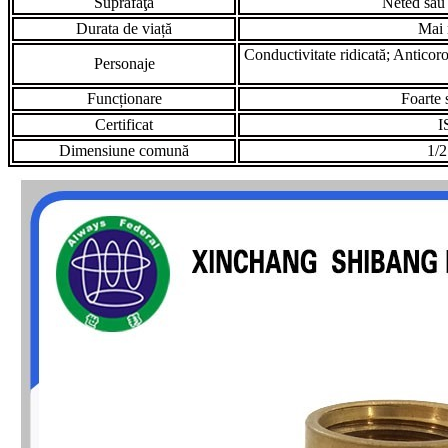
Suprafaţă
Neted sau 
Durata de viață
Mai 
Conductivitate ridicată; Anticor
Personaje
Funcționare
Foarte 
Certificat
I
Dimensiune comună
1/2