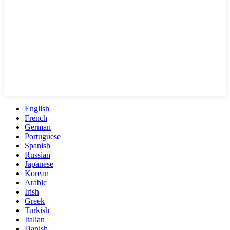
English
French
German
Portuguese
Spanish
Russian
Japanese
Korean
Arabic
Irish
Greek
Turkish
Italian
Danish