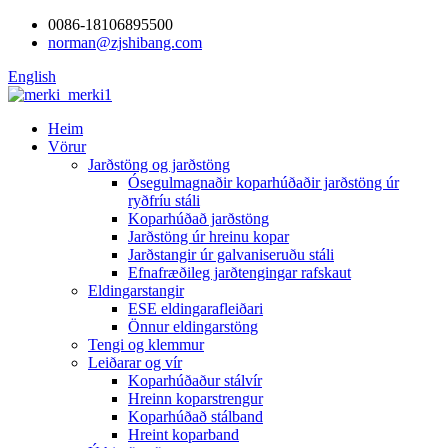
0086-18106895500
norman@zjshibang.com
English
Heim
Vörur
Jarðstöng og jarðstöng
Ósegulmagnaðir koparhúðaðir jarðstöng úr
ryðfríu stáli
Koparhúðað jarðstöng
Jarðstöng úr hreinu kopar
Jarðstangir úr galvaniseruðu stáli
Efnafræðileg jarðtengingar rafskaut
Eldingarstangir
ESE eldingarafleiðari
Önnur eldingarstöng
Tengi og klemmur
Leiðarar og vír
Koparhúðaður stálvír
Hreinn koparstrengur
Koparhúðað stálband
Hreint koparband