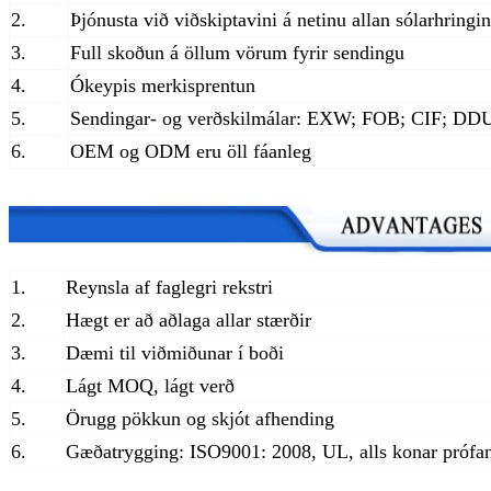
2.
Þjónusta við viðskiptavini á netinu allan sólarhringi
3.
Full skoðun á öllum vörum fyrir sendingu
4.
Ókeypis merkisprentun
5.
Sendingar- og verðskilmálar: EXW; FOB; CIF; DD
6.
OEM og ODM eru öll fáanleg
1.
Reynsla af faglegri rekstri
2.
Hægt er að aðlaga allar stærðir
3.
Dæmi til viðmiðunar í boði
4.
Lágt MOQ, lágt verð
5.
Örugg pökkun og skjót afhending
6.
Gæðatrygging: ISO9001: 2008, UL, alls konar prófan