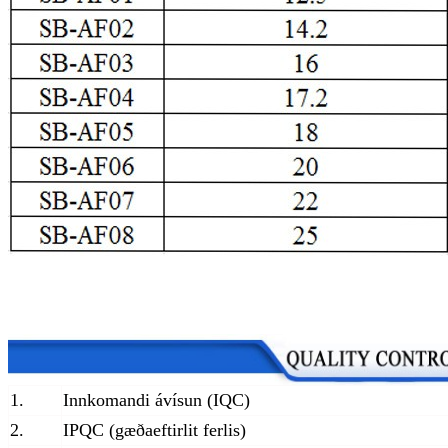
1.
Innkomandi ávísun (IQC)
2.
IPQC (gæðaeftirlit ferlis)