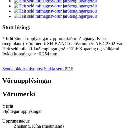
Stutt lýsing:
Yfirlit Stuttar upplýsingar Upprunastaður: Zhejiang, Kína
(meginland) Vörumerki: SHIBANG Gerðarnúmer: AF-G2302 Vara:
Heit seld raftæki Jarðtengingargerðir Efni: Koparlag og stálkjarni
Þykkt koparlags: >=0,254 mm ...
Senda okkur tölvupóst
Sækja sem PDF
Vöruupplýsingar
Vörumerki
Yfirlit
Fljótlegar upplýsingar
Upprunastaður:
Zhejiang, Kína (meginland)