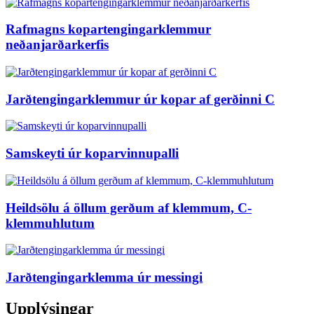
Rafmagns kopartengingarklemmur
neðanjarðarkerfis
Jarðtengingarklemmur úr kopar af gerðinni C
Samskeyti úr koparvinnupalli
Heildsölu á öllum gerðum af klemmum, C-
klemmuhlutum
Jarðtengingarklemma úr messingi
Upplýsingar