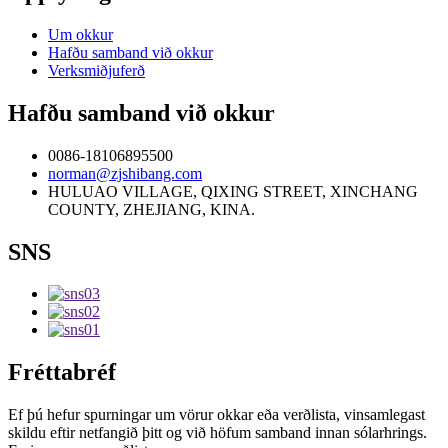
Um okkur
Hafðu samband við okkur
Verksmiðjuferð
Hafðu samband við okkur
0086-18106895500
norman@zjshibang.com
HULUAO VILLAGE, QIXING STREET, XINCHANG
COUNTY, ZHEJIANG, KINA.
SNS
Fréttabréf
Ef þú hefur spurningar um vörur okkar eða verðlista, vinsamlegast
skildu eftir netfangið þitt og við höfum samband innan sólarhrings.