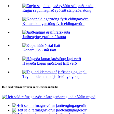
Engin segulmagnað ryðfrítt stálþráðarstöng
Kopar eldingarstöng fyrir eldingarvörn
Jarðtenging grafít rafskauta
Koparhúðað stál flatt
Hágæða kopar jarðstöng lágt verð
Tegund klemmu af jarðstöng og kapli
Heit seld rafmagnsvörur jarðtengingargerðir