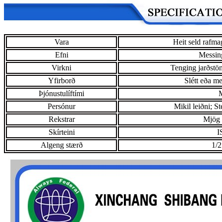
Vara
Heit seld rafma
Efni
Messing
Virkni
Tenging jarðstön
Yfirborð
Slétt eða m
Þjónustulíftími
M
Persónur
Mikil leiðni; 
Rekstrar
Mjög 
Skírteini
I
Algeng stærð
1/2