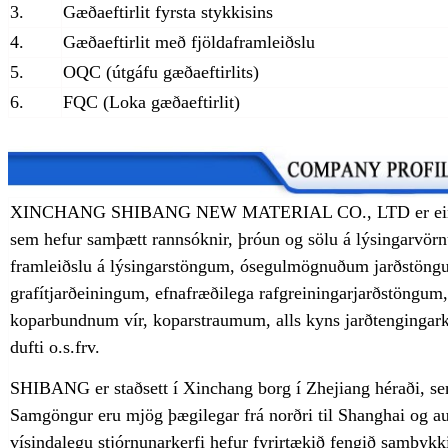
3.
Gæðaeftirlit fyrsta stykkisins
4.
Gæðaeftirlit með fjöldaframleiðslu
5.
OQC (útgáfu gæðaeftirlits)
6.
FQC (Loka gæðaeftirlit)
XINCHANG SHIBANG NEW MATERIAL CO., LTD er einn fre
sem hefur samþætt rannsóknir, þróun og sölu á lýsingarvö
framleiðslu á lýsingarstöngum, ósegulmögnuðum jarðstöng
grafítjarðeiningum, efnafræðilega rafgreiningarjarðstöngu
koparbundnum vír, koparstraumum, alls kyns jarðtenging
dufti o.s.frv.
SHIBANG er staðsett í Xinchang borg í Zhejiang héraði, sem
Samgöngur eru mjög þægilegar frá norðri til Shanghai og a
vísindalegu stjórnunarkerfi hefur fyrirtækið fengið samþykk