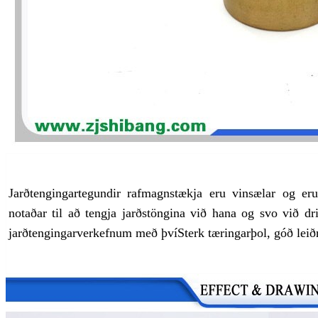
Jarðtengingartegundir rafmagnstækja eru vinsælar og e
notaðar til að tengja jarðstöngina við hana og svo við dri
jarðtengingarverkefnum með því
Sterk tæringarþol, góð leið