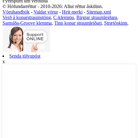
Fyrirspurn um verðlista
© Höfundarréttur - 2010-2026: Allur réttur áskilinn.
Vöruhandbók
-
Valdar vörur
-
Heit merki
-
Sitemap.xml
Verð á koparstraumstöng
,
C-klemmu
,
Birgjar straumleiðara
,
Samsíða-Groove klemma
,
Tinn kopar straumleiðari
,
Strætóskinn
,
Senda tölvupóst
x