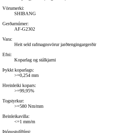
Vörumerki:
SHIBANG
Gerðarnúmer:
AF-G2302
Vara:
Heit seld rafmagnsvörur jarðtengingargerðir
Efni:
Koparlag og stálkjarni
Þykkt koparlags:
>=0,254 mm
Hreinleiki kopars:
>=99,95%
Togstyrkur:
>=580 Nm/mm
Beinleikavilla:
<=1 mm/m
Þjónustulíftími: