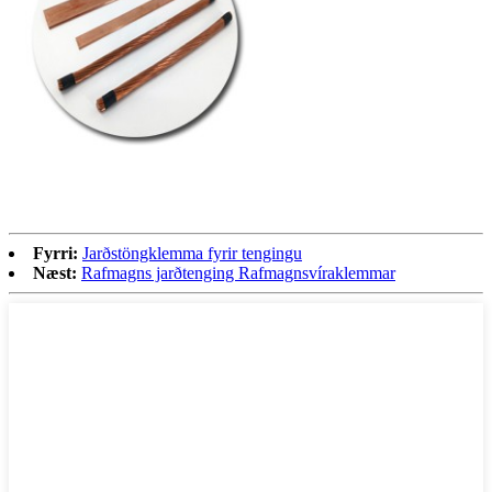
Fyrri:
Jarðstöngklemma fyrir tengingu
Næst:
Rafmagns jarðtenging Rafmagnsvíraklemmar