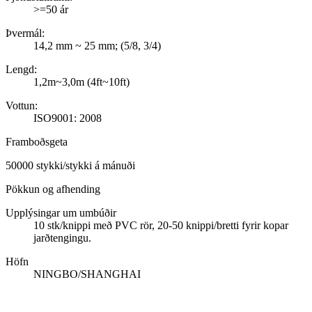
>=50 ár
Þvermál:
14,2 mm ~ 25 mm; (5/8, 3/4)
Lengd:
1,2m~3,0m (4ft~10ft)
Vottun:
ISO9001: 2008
Framboðsgeta
50000 stykki/stykki á mánuði
Pökkun og afhending
Upplýsingar um umbúðir
10 stk/knippi með PVC rör, 20-50 knippi/bretti fyrir kopar
jarðtengingu.
Höfn
NINGBO/SHANGHAI