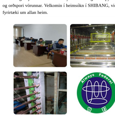
og orðspori vörunnar. Velkomin í heimsókn í SHIBANG, við h
fyrirtæki um allan heim.