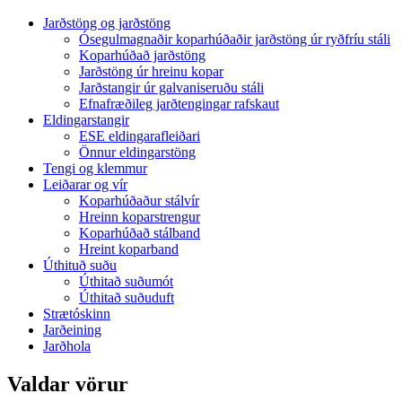
Jarðstöng og jarðstöng
Ósegulmagnaðir koparhúðaðir jarðstöng úr ryðfríu stáli
Koparhúðað jarðstöng
Jarðstöng úr hreinu kopar
Jarðstangir úr galvaniseruðu stáli
Efnafræðileg jarðtengingar rafskaut
Eldingarstangir
ESE eldingarafleiðari
Önnur eldingarstöng
Tengi og klemmur
Leiðarar og vír
Koparhúðaður stálvír
Hreinn koparstrengur
Koparhúðað stálband
Hreint koparband
Úthituð suðu
Úthitað suðumót
Úthitað suðuduft
Strætóskinn
Jarðeining
Jarðhola
Valdar vörur