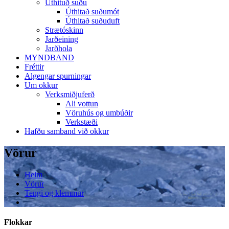
Úthituð suðu
Úthitað suðumót
Úthitað suðuduft
Strætóskinn
Jarðeining
Jarðhola
MYNDBAND
Fréttir
Algengar spurningar
Um okkur
Verksmiðjuferð
Ali vottun
Vöruhús og umbúðir
Verkstæði
Hafðu samband við okkur
Vörur
Heim
Vörur
Tengi og klemmur
Flokkar