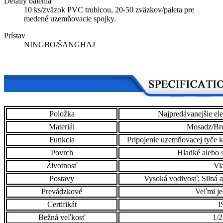
Detaily balenia
10 ks/zväzok PVC trubicou, 20-50 zväzkov/paleta pre
medené uzemňovacie spojky.
Prístav
NINGBO/ŠANGHAJ
Položka
Najpredávanejšie el
Materiál
Mosadz/Bro
Funkcia
Pripojenie uzemňovacej tyče k
Povrch
Hladké alebo 
Životnosť
Vi
Postavy
Vysoká vodivosť; Silná 
Prevádzkové
Veľmi j
Certifikát
I
Bežná veľkosť
1/2