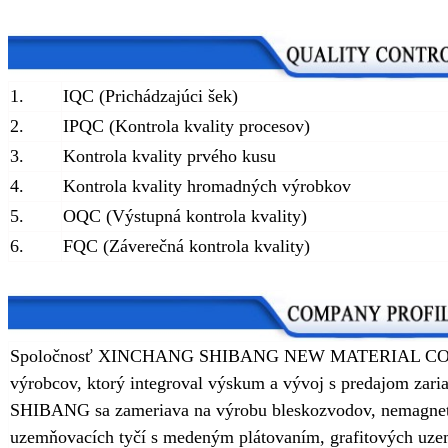
1.
IQC (Prichádzajúci šek)
2.
IPQC (Kontrola kvality procesov)
3.
Kontrola kvality prvého kusu
4.
Kontrola kvality hromadných výrobkov
5.
OQC (Výstupná kontrola kvality)
6.
FQC (Záverečná kontrola kvality)
Spoločnosť XINCHANG SHIBANG NEW MATERIAL CO., L
výrobcov, ktorý integroval výskum a vývoj s predajom zari
SHIBANG sa zameriava na výrobu bleskozvodov, nemagnet
uzemňovacích tyčí s medeným plátovaním, grafitových uz