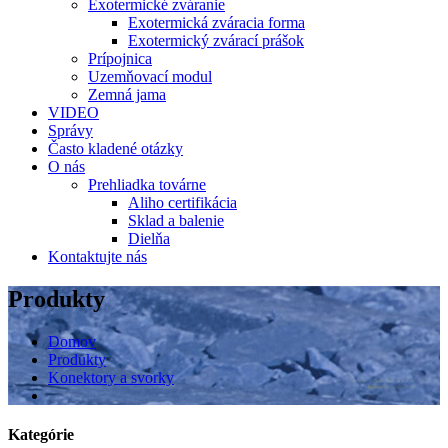
Exotermické zváranie
Exotermická zváracia forma
Exotermický zvárací prášok
Prípojnica
Uzemňovací modul
Zemná jama
VIDEO
Správy
Často kladené otázky
O nás
Prehliadka továrne
Aliho certifikácia
Sklad a balenie
Dielňa
Kontaktujte nás
Produkty
Domov
Produkty
Konektory a svorky
Kategórie