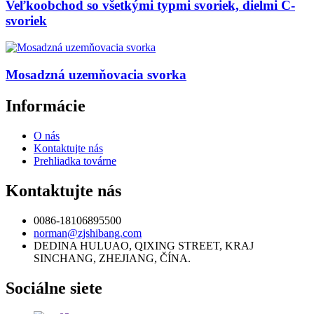
Veľkoobchod so všetkými typmi svoriek, dielmi C-
svoriek
Mosadzná uzemňovacia svorka
Informácie
O nás
Kontaktujte nás
Prehliadka továrne
Kontaktujte nás
0086-18106895500
norman@zjshibang.com
DEDINA HULUAO, QIXING STREET, KRAJ
SINCHANG, ZHEJIANG, ČÍNA.
Sociálne siete