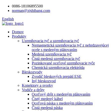
0086-18106895500
norman@zjshibang.com
English
Domov
Produkty
Uzemňovacia tyč a uzemňovacia tyč
Nemagnetická uzemňovacia tyč z nehrdzavejúcej
ocele s medeným plátovaním
Medená uzemňovacia tyč
Čistá medená uzemňovacia tyč
Pozinkované oceľové uzemňovacie tyče
Chemická uzemňovacia elektróda
Bleskozvody
Zvodič bleskových prepätí ESE
Iný bleskozvod
Konektory a svorky
Vodiče a drôty
Oceľový drôt s medeným plátovaním
Čistý medený kábel
Oceľová páska s medeným plátovaním
Čistá medená páska