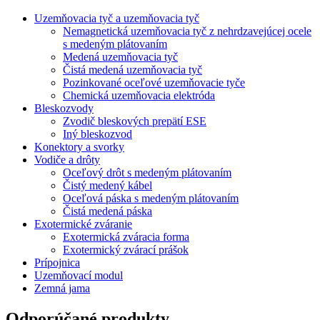
Uzemňovacia tyč a uzemňovacia tyč
Nemagnetická uzemňovacia tyč z nehrdzavejúcej ocele
s medeným plátovaním
Medená uzemňovacia tyč
Čistá medená uzemňovacia tyč
Pozinkované oceľové uzemňovacie tyče
Chemická uzemňovacia elektróda
Bleskozvody
Zvodič bleskových prepätí ESE
Iný bleskozvod
Konektory a svorky
Vodiče a drôty
Oceľový drôt s medeným plátovaním
Čistý medený kábel
Oceľová páska s medeným plátovaním
Čistá medená páska
Exotermické zváranie
Exotermická zváracia forma
Exotermický zvárací prášok
Prípojnica
Uzemňovací modul
Zemná jama
Odporúčané produkty