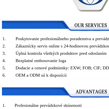
1.
Poskytovanie profesionálneho poradenstva a prevád
2.
Zákaznícky servis online s 24-hodinovou prevádzko
3.
Úplná kontrola všetkých produktov pred odoslaním
4.
Bezplatné embosovanie loga
5.
Dodacie a cenové podmienky: EXW; FOB; CIF; D
6.
OEM a ODM sú k dispozícii
1.
Profesionálne prevádzkové skúsenosti