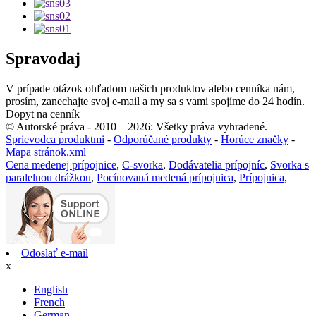
Spravodaj
V prípade otázok ohľadom našich produktov alebo cenníka nám,
prosím, zanechajte svoj e-mail a my sa s vami spojíme do 24 hodín.
Dopyt na cenník
© Autorské práva - 2010 – 2026: Všetky práva vyhradené.
Sprievodca produktmi
-
Odporúčané produkty
-
Horúce značky
-
Mapa stránok.xml
Cena medenej prípojnice
,
C-svorka
,
Dodávatelia prípojníc
,
Svorka s
paralelnou drážkou
,
Pocínovaná medená prípojnica
,
Prípojnica
,
Odoslať e-mail
x
English
French
German