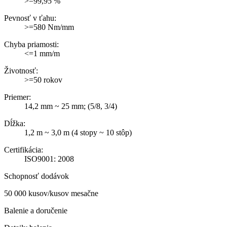
>=99,95 %
Pevnosť v ťahu:
>=580 Nm/mm
Chyba priamosti:
<=1 mm/m
Životnosť:
>=50 rokov
Priemer:
14,2 mm ~ 25 mm; (5/8, 3/4)
Dĺžka:
1,2 m ~ 3,0 m (4 stopy ~ 10 stôp)
Certifikácia:
ISO9001: 2008
Schopnosť dodávok
50 000 kusov/kusov mesačne
Balenie a doručenie