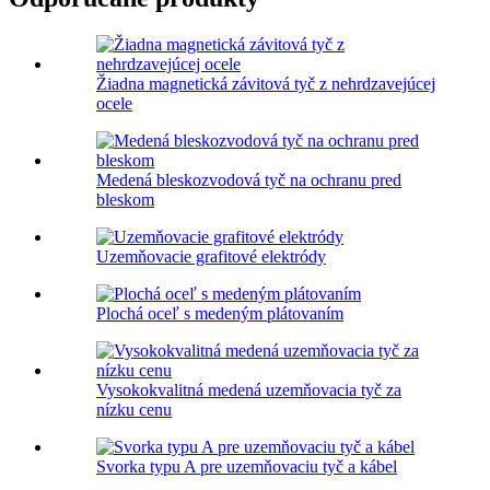
Žiadna magnetická závitová tyč z nehrdzavejúcej
ocele
Medená bleskozvodová tyč na ochranu pred
bleskom
Uzemňovacie grafitové elektródy
Plochá oceľ s medeným plátovaním
Vysokokvalitná medená uzemňovacia tyč za
nízku cenu
Svorka typu A pre uzemňovaciu tyč a kábel