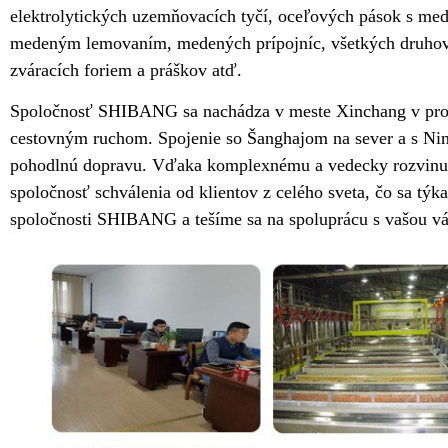
elektrolytických uzemňovacích tyčí, oceľových pások s m
medeným lemovaním, medených prípojníc, všetkých druhov
zváracích foriem a práškov atď.
Spoločnosť SHIBANG sa nachádza v meste Xinchang v provi
cestovným ruchom. Spojenie so Šanghajom na sever a s N
pohodlnú dopravu. Vďaka komplexnému a vedecky rozvinut
spoločnosť schválenia od klientov z celého sveta, čo sa týka
spoločnosti SHIBANG a tešíme sa na spoluprácu s vašou vá