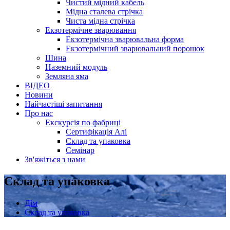
Чистий мідний кабель
Мідна сталева стрічка
Чиста мідна стрічка
Екзотермічне зварювання
Екзотермічна зварювальна форма
Екзотермічний зварювальний порошок
Шина
Наземний модуль
Земляна яма
ВІДЕО
Новини
Найчастіші запитання
Про нас
Екскурсія по фабриці
Сертифікація Алі
Склад та упаковка
Семінар
Зв'яжіться з нами
Склад та упаковка
Дім
Склад та упаковка