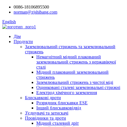
0086-18106895500
norman@zjshibang.com
English
Дім
Продукти
Заземлювальний стрижень та заземлювальний
стрижень
Немагнітний мідний плакований
заземлювальний стрижень з нержавіючої
сталі
Мідний плакований заземлювальний
стрижень
Заземлювальний стрижень з чистої міді
Оцинковані сталеві заземлювальні стрижні
Електрод хімічного заземлення
Блискавкові дроти
Розрядник блискавки ESE
Інший блискавковідвід
З'єднувачі та затискачі
Провідники та дроти
Мідний сталевий дріт