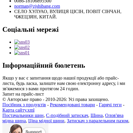
0086-18106895500
norman@zjshibang.com
СЕЛО ХУЛУАО, ВУЛИЦЯ ЦІСІН, ПОВІТ СІНЧАН,
ЧЖЕЦЗЯН, КИТАЙ.
Соціальні мережі
Інформаційний бюлетень
Якщо у вас є запитання щодо нашої продукції або прайс-
листа, будь ласка, залиште нам свою електронну адресу, і ми
зв'яжемося з вами протягом 24 годин.
Запит на прайс-лист
© Авторське право - 2010-2026: Усі права захищено.
Посібник з продуктів
-
Рекомендовані товари
-
Гарячі теги
-
Карта сайту.xml
Постачальники шин
,
С-подібний затискач
,
Шина
,
Олов'яна
мідна шина
,
Ціна мідної шини
,
Затискач з паралельним пазом
,