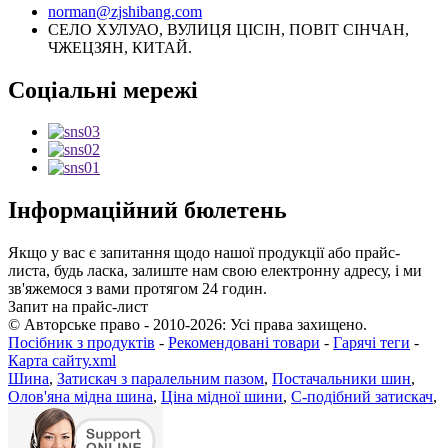
norman@zjshibang.com
СЕЛО ХУЛУАО, ВУЛИЦЯ ЦІСІН, ПОВІТ СІНЧАН,
ЧЖЕЦЗЯН, КИТАЙ.
Соціальні мережі
Інформаційний бюлетень
Якщо у вас є запитання щодо нашої продукції або прайс-
листа, будь ласка, залиште нам свою електронну адресу, і ми
зв'яжемося з вами протягом 24 годин.
Запит на прайс-лист
© Авторське право - 2010-2026: Усі права захищено.
Посібник з продуктів
-
Рекомендовані товари
-
Гарячі теги
-
Карта сайту.xml
Шина
,
Затискач з паралельним пазом
,
Постачальники шин
,
Олов'яна мідна шина
,
Ціна мідної шини
,
С-подібний затискач
,