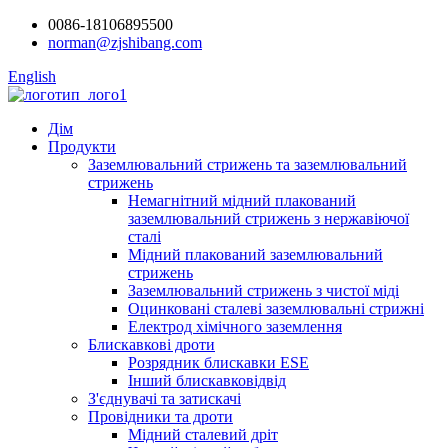
0086-18106895500
norman@zjshibang.com
English
Дім
Продукти
Заземлювальний стрижень та заземлювальний
стрижень
Немагнітний мідний плакований
заземлювальний стрижень з нержавіючої
сталі
Мідний плакований заземлювальний
стрижень
Заземлювальний стрижень з чистої міді
Оцинковані сталеві заземлювальні стрижні
Електрод хімічного заземлення
Блискавкові дроти
Розрядник блискавки ESE
Інший блискавковідвід
З'єднувачі та затискачі
Провідники та дроти
Мідний сталевий дріт