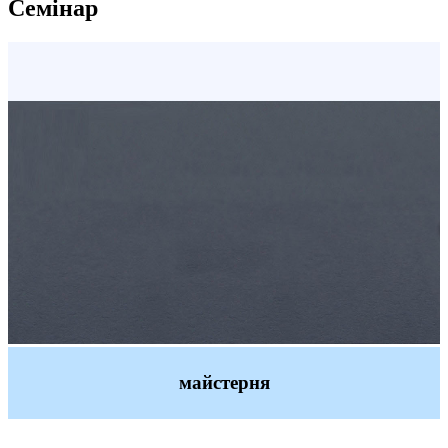
Семінар
майстерня