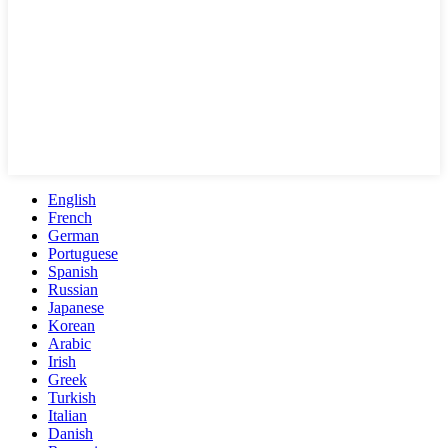
English
French
German
Portuguese
Spanish
Russian
Japanese
Korean
Arabic
Irish
Greek
Turkish
Italian
Danish