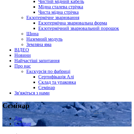
Чистий мідний кабель
Мідна сталева стрічка
Чиста мідна стрічка
Екзотермічне зварювання
Екзотермічна зварювальна форма
Екзотермічний зварювальний порошок
Шина
Наземний модуль
Земляна яма
ВІДЕО
Новини
Найчастіші запитання
Про нас
Екскурсія по фабриці
Сертифікація Алі
Склад та упаковка
Семінар
Зв'яжіться з нами
Семінар
Дім
Семінар