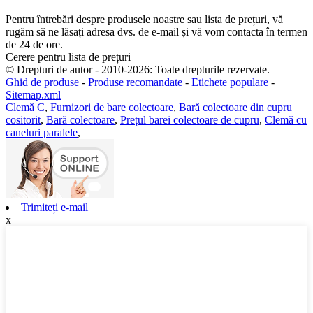
Pentru întrebări despre produsele noastre sau lista de prețuri, vă
rugăm să ne lăsați adresa dvs. de e-mail și vă vom contacta în termen
de 24 de ore.
Cerere pentru lista de prețuri
© Drepturi de autor - 2010-2026: Toate drepturile rezervate.
Ghid de produse
-
Produse recomandate
-
Etichete populare
-
Sitemap.xml
Clemă C
,
Furnizori de bare colectoare
,
Bară colectoare din cupru
cositorit
,
Bară colectoare
,
Prețul barei colectoare de cupru
,
Clemă cu
caneluri paralele
,
Trimiteți e-mail
x