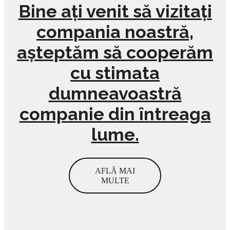
Bine ați venit să vizitați
compania noastră,
așteptăm să cooperăm
cu stimata
dumneavoastră
companie din întreaga
lume.
AFLĂ MAI
MULTE