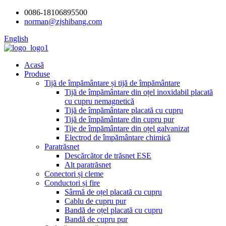
0086-18106895500
norman@zjshibang.com
English
Acasă
Produse
Tijă de împământare și tijă de împământare
Tijă de împământare din oțel inoxidabil placată
cu cupru nemagnetică
Tijă de împământare placată cu cupru
Tijă de împământare din cupru pur
Tije de împământare din oțel galvanizat
Electrod de împământare chimică
Paratrăsnet
Descărcător de trăsnet ESE
Alt paratrăsnet
Conectori și cleme
Conductori și fire
Sârmă de oțel placată cu cupru
Cablu de cupru pur
Bandă de oțel placată cu cupru
Bandă de cupru pur