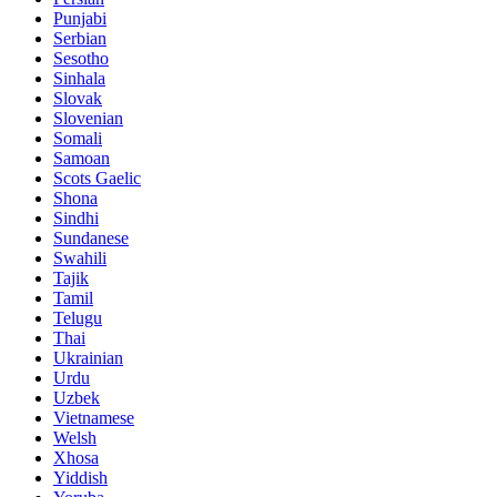
Punjabi
Serbian
Sesotho
Sinhala
Slovak
Slovenian
Somali
Samoan
Scots Gaelic
Shona
Sindhi
Sundanese
Swahili
Tajik
Tamil
Telugu
Thai
Ukrainian
Urdu
Uzbek
Vietnamese
Welsh
Xhosa
Yiddish