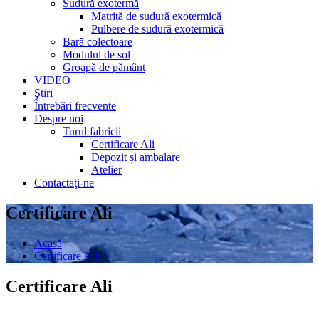
Sudură exotermă
Matriță de sudură exotermică
Pulbere de sudură exotermică
Bară colectoare
Modulul de sol
Groapă de pământ
VIDEO
Ştiri
Întrebări frecvente
Despre noi
Turul fabricii
Certificare Ali
Depozit și ambalare
Atelier
Contactaţi-ne
Certificare Ali
Acasă
Certificare Ali
Certificare Ali