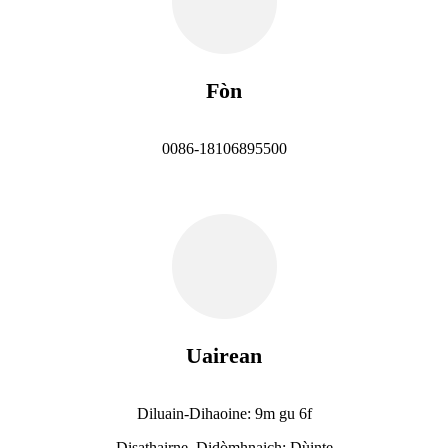
Fòn
0086-18106895500
Uairean
Diluain-Dihaoine: 9m gu 6f
Disathairne, Didòmhnaich: Dùinte