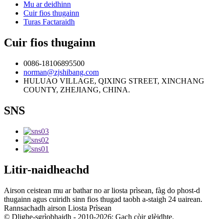
Mu ar deidhinn
Cuir fios thugainn
Turas Factaraidh
Cuir fios thugainn
0086-18106895500
norman@zjshibang.com
HULUAO VILLAGE, QIXING STREET, XINCHANG
COUNTY, ZHEJIANG, CHINA.
SNS
Litir-naidheachd
Airson ceistean mu ar bathar no ar liosta prìsean, fàg do phost-d
thugainn agus cuiridh sinn fios thugad taobh a-staigh 24 uairean.
Rannsachadh airson Liosta Prìsean
© Dlighe-sgrìobhaidh - 2010-2026: Gach còir glèidhte.