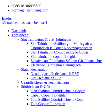
0086-18106895500
norman@zjshibang.com
English
Dachaigh
Toraidhean
Slat Talmhainn & Slat Talmhainn
Slat Talmhainn Stàilinn gun Mheirg air a
Chòmhdach le Copar Neo-mhagnaiteach
Slat Talmhainn Còmhdaichte le Copar
Slat-talmhainn copair fìor-ghlan
Slataichean Talmhainn Stàilinn Ghalbhanaichte
Electrode Talmhainn Ceimigeach
Slatan dealanaich
Neach-glacaidh dealanaich ESE
Slat Dealanaich Eile
Ceanglaichean & Teannaichean
Stiùirichean & Uèir
Uèir Stàilinn Còmhdaichte le Copar
Càball Copar Fìor-ghlan
Teip Stàilinn Còmhdaichte le Copar
Teip Copair Fìor-ghlan