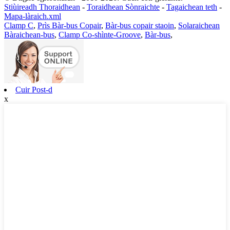
Stiùireadh Thoraidhean
-
Toraidhean Sònraichte
-
Tagaichean teth
-
Mapa-làraich.xml
Clamp C
,
Prìs Bàr-bus Copair
,
Bàr-bus copair staoin
,
Solaraichean
Bàraichean-bus
,
Clamp Co-shìnte-Groove
,
Bàr-bus
,
Cuir Post-d
x