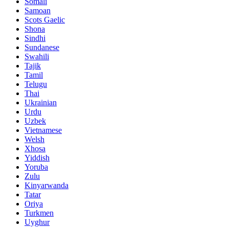
Somali
Samoan
Scots Gaelic
Shona
Sindhi
Sundanese
Swahili
Tajik
Tamil
Telugu
Thai
Ukrainian
Urdu
Uzbek
Vietnamese
Welsh
Xhosa
Yiddish
Yoruba
Zulu
Kinyarwanda
Tatar
Oriya
Turkmen
Uyghur