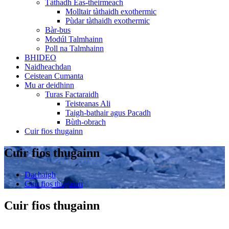
Tàthadh Eas-theirmeach
Molltair tàthaidh exothermic
Pùdar tàthaidh exothermic
Bàr-bus
Modúl Talmhainn
Poll na Talmhainn
BHIDEO
Naidheachdan
Ceistean Cumanta
Mu ar deidhinn
Turas Factaraidh
Teisteanas Ali
Taigh-bathair agus Pacadh
Bùth-obrach
Cuir fios thugainn
Cuir fios thugainn
Dachaigh
Cuir fios thugainn
Cuir fios thugainn