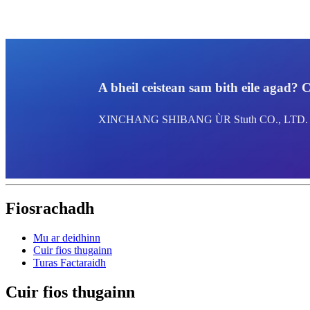
A bheil ceistean sam bith eile agad? 
XINCHANG SHIBANG ÙR Stuth CO., LTD.
Fiosrachadh
Mu ar deidhinn
Cuir fios thugainn
Turas Factaraidh
Cuir fios thugainn