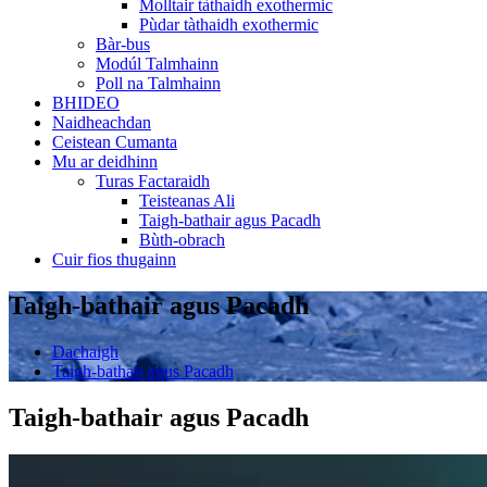
Molltair tàthaidh exothermic
Pùdar tàthaidh exothermic
Bàr-bus
Modúl Talmhainn
Poll na Talmhainn
BHIDEO
Naidheachdan
Ceistean Cumanta
Mu ar deidhinn
Turas Factaraidh
Teisteanas Ali
Taigh-bathair agus Pacadh
Bùth-obrach
Cuir fios thugainn
Taigh-bathair agus Pacadh
Dachaigh
Taigh-bathair agus Pacadh
Taigh-bathair agus Pacadh