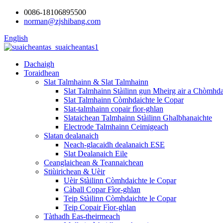
0086-18106895500
norman@zjshibang.com
English
Dachaigh
Toraidhean
Slat Talmhainn & Slat Talmhainn
Slat Talmhainn Stàilinn gun Mheirg air a Chòmh
Slat Talmhainn Còmhdaichte le Copar
Slat-talmhainn copair fìor-ghlan
Slataichean Talmhainn Stàilinn Ghalbhanaichte
Electrode Talmhainn Ceimigeach
Slatan dealanaich
Neach-glacaidh dealanaich ESE
Slat Dealanaich Eile
Ceanglaichean & Teannaichean
Stiùirichean & Uèir
Uèir Stàilinn Còmhdaichte le Copar
Càball Copar Fìor-ghlan
Teip Stàilinn Còmhdaichte le Copar
Teip Copair Fìor-ghlan
Tàthadh Eas-theirmeach