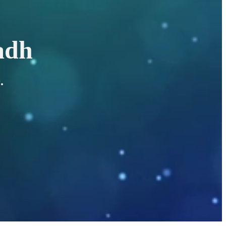
adh
.