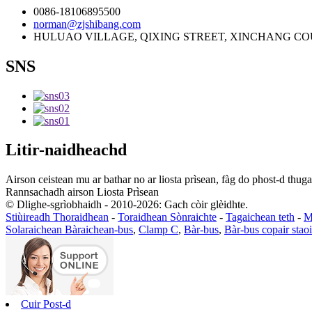
0086-18106895500
norman@zjshibang.com
HULUAO VILLAGE, QIXING STREET, XINCHANG COU
SNS
Litir-naidheachd
Airson ceistean mu ar bathar no ar liosta prìsean, fàg do phost-d thuga
Rannsachadh airson Liosta Prìsean
© Dlighe-sgrìobhaidh - 2010-2026: Gach còir glèidhte.
Stiùireadh Thoraidhean
-
Toraidhean Sònraichte
-
Tagaichean teth
-
M
Solaraichean Bàraichean-bus
,
Clamp C
,
Bàr-bus
,
Bàr-bus copair stao
Cuir Post-d