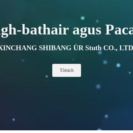
igh-bathair agus Pac
XINCHANG SHIBANG ÙR Stuth CO., LTD
Tòisich