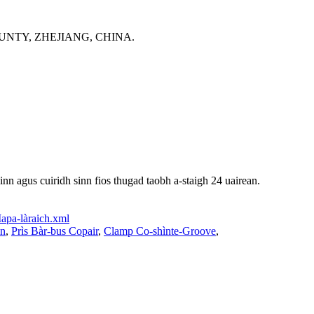
NTY, ZHEJIANG, CHINA.
inn agus cuiridh sinn fios thugad taobh a-staigh 24 uairean.
apa-làraich.xml
in
,
Prìs Bàr-bus Copair
,
Clamp Co-shìnte-Groove
,