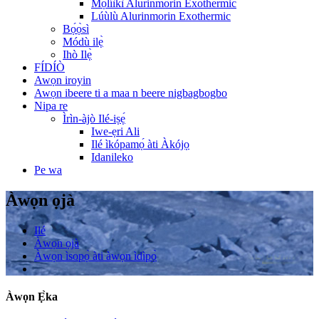
Mọ́líìkì Alurinmorin Exothermic
Lúùlù Alurinmorin Exothermic
Bọ́ọ̀sì
Módù ilẹ̀
Ihò Ilẹ̀
FÍDÍÒ
Awọn iroyin
Awọn ibeere ti a maa n beere nigbagbogbo
Nipa re
Ìrìn-àjò Ilé-iṣẹ́
Iwe-ẹri Ali
Ilé ìkópamọ́ àti Àkójọ
Idanileko
Pe wa
Àwọn ọjà
Ilé
Àwọn ọjà
Àwọn ìsopọ̀ àti àwọn ìdìpọ̀
Àwọn Ẹ̀ka