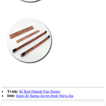
Ti tẹlẹ:
Ilẹ̀ Rod Dimole Fun Nsopọ
Itele:
Isopọ Ilẹ Itanna Awọn ebute Waya Ina