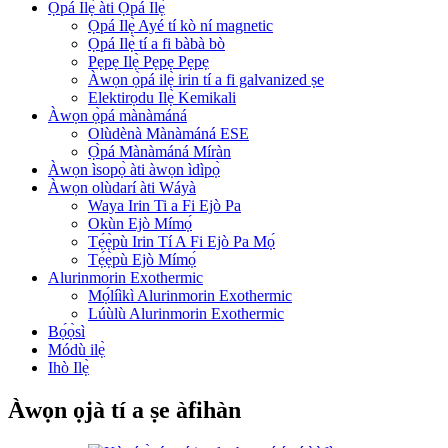
Ọpá Ilẹ̀ àti Ọpá Ilẹ̀
Ọpá Ilẹ̀ Ayé tí kò ní magnetic
Ọpá Ilẹ̀ tí a fi bàbà bò
Pẹpẹ Ilẹ̀ Pẹpẹ Pẹpẹ
Àwọn ọ̀pá ilẹ̀ irin tí a fi galvanized ṣe
Elektirọdu Ilẹ̀ Kemikali
Àwọn ọ̀pá mànàmáná
Olùdènà Mànàmáná ESE
Ọ̀pá Mànàmáná Míràn
Àwọn ìsopọ̀ àti àwọn ìdìpọ̀
Àwọn olùdarí àti Wáyà
Waya Irin Ti a Fi Ejò Pa
Okùn Ejò Mímọ́
Tẹ́ẹ̀pù Irin Tí A Fi Ejò Pa Mọ́
Tẹ́ẹ̀pù Ejò Mímọ́
Alurinmorin Exothermic
Mọ́líìkì Alurinmorin Exothermic
Lúùlù Alurinmorin Exothermic
Bọ́ọ̀sì
Módù ilẹ̀
Ihò Ilẹ̀
Àwọn ọjà tí a ṣe àfihàn