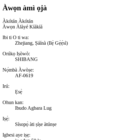
Àwọn àmì ọjà
Àkótán Àkótán
Àwọn Àlàyé Kíákíá
Ibi ti O ti wa:
Zhejiang, Ṣáínà (Ilẹ̀ Gẹ̀ẹ́sì)
Orúkọ Iṣòwò:
SHIBANG
Nọ́mbà Àwòṣe:
AF-0619
Irú:
Ẹsẹ̀
Ohun kan:
Ibudo Agbara Lug
Iṣẹ́:
Sísopọ̀ àti ṣíṣe àtúnṣe
Igbesi aye iṣẹ: