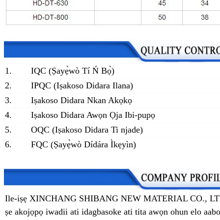
1.
IQC (Ṣayẹ̀wò Tí Ń Bọ̀)
2.
IPQC (Iṣakoso Didara Ilana)
3.
Iṣakoso Didara Nkan Akọkọ
4.
Iṣakoso Didara Awọn Ọja Ibi-pupọ
5.
OQC (Iṣakoso Didara Ti njade)
6.
FQC (Ṣayẹ̀wò Dídára Ìkẹyìn)
Ile-iṣẹ XINCHANG SHIBANG NEW MATERIAL CO., LTD jẹ 
ṣe akojọpọ iwadii ati idagbasoke ati tita awọn ohun elo aa