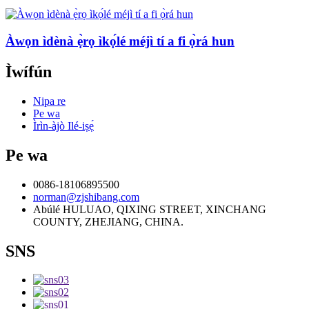
Àwọn ìdènà ẹ̀rọ ìkọ́lé méjì tí a fi ọ̀rá hun
Ìwífún
Nipa re
Pe wa
Ìrìn-àjò Ilé-iṣẹ́
Pe wa
0086-18106895500
norman@zjshibang.com
Abúlé HULUAO, QIXING STREET, XINCHANG
COUNTY, ZHEJIANG, CHINA.
SNS