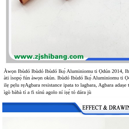
Àwọn Ibùdó Ibùdó Ibùdó Ikọ́ Aluminiomu ti Ọdún 2014, Ibùd
àti ìsopọ̀ fún àwọn okùn. Ibùdó Ibùdó Ikọ́ Aluminiomu ti 
ilẹ pẹlu rẹ
Agbara resistance ipata to lagbara, Agbara adaṣe to
ìgò bàbà tí a fi sínú agolo ní iṣẹ́ tó dára jù