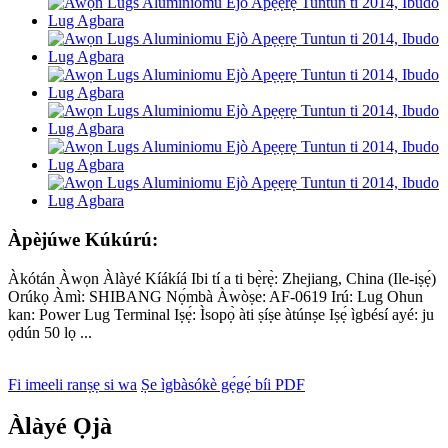
Àpèjúwe Kúkúrú:
Àkótán Àwọn Àlàyé Kíákíá Ibi tí a ti bẹ̀rẹ̀: Zhejiang, China (Ile-iṣẹ́)
Orúkọ Àmì: SHIBANG Nọ́mbà Àwòṣe: AF-0619 Irú: Lug Ohun
kan: Power Lug Terminal Iṣẹ́: Ìsopọ̀ àti ṣíṣe àtúnṣe Iṣẹ́ ìgbésí ayé: ju
ọdún 50 lọ ...
Fi imeeli ranṣẹ si wa
Ṣe ìgbàsókè gẹ́gẹ́ bíi PDF
Àlàyé Ọjà