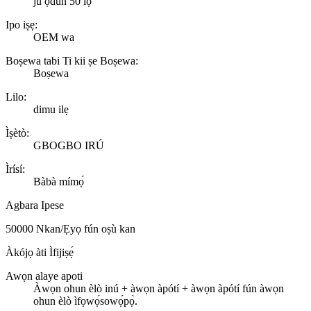
ju ọdun 50 lọ
Ipo iṣẹ:
OEM wa
Boṣewa tabi Ti kii ṣe Boṣewa:
Boṣewa
Lilo:
dimu ilẹ
Ìṣètò:
GBOGBO IRÚ
Ìrísí:
Bàbà mímọ́
Agbara Ipese
50000 Nkan/Ẹyọ fún oṣù kan
Àkójọ àti Ìfijiṣẹ́
Awọn alaye apoti
Àwọn ohun èlò inú + àwọn àpótí + àwọn àpótí fún àwọn
ohun èlò ìfọwọ́sowọ́pọ̀.