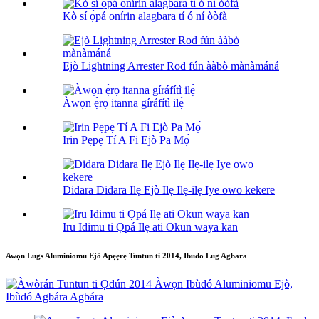
Kò sí ọ̀pá onírin alagbara tí ó ní òòfà
Ejò Lightning Arrester Rod fún ààbò mànàmáná
Àwọn ẹ̀rọ itanna gíráfítì ilẹ̀
Irin Pẹpẹ Tí A Fi Ejò Pa Mọ́
Didara Didara Ilẹ Ejò Ilẹ Ilẹ-ilẹ Iye owo kekere
Iru Idimu ti Ọpá Ilẹ ati Okun waya kan
Awọn Lugs Aluminiomu Ejò Apẹẹrẹ Tuntun ti 2014, Ibudo Lug Agbara