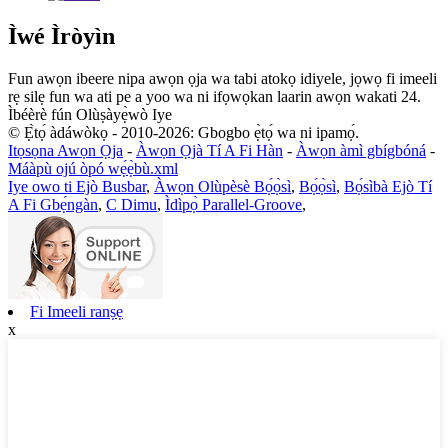
Ìwé Ìròyìn
Fun awọn ibeere nipa awọn ọja wa tabi atokọ idiyele, jọwọ fi imeeli
rẹ silẹ fun wa ati pe a yoo wa ni ifọwọkan laarin awọn wakati 24.
Ìbéèrè fún Olùṣàyẹ̀wò Iye
© Ẹ̀tọ́ àdáwòkọ - 2010-2026: Gbogbo ẹ̀tọ́ wa ni ipamọ́.
Itọsọna Awọn Ọja
-
Àwọn Ọjà Tí A Fi Hàn
-
Àwọn àmì gbígbóná
-
Máàpù ojú òpó wẹ́ẹ̀bù.xml
Iye owo ti Ejò Busbar
,
Àwọn Olùpèsè Bọ́ọ̀sì
,
Bọ́ọ̀sì
,
Bọ́sìbà Ejò Tí
A Fi Gbẹ́ngàn
,
C Dimu
,
Ìdìpọ̀ Parallel-Groove
,
Fi Imeeli ranṣẹ
x