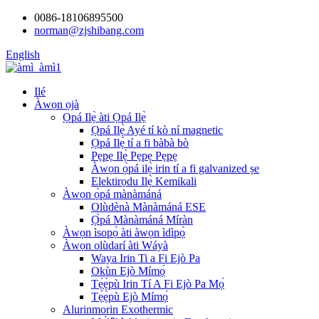
0086-18106895500
norman@zjshibang.com
English
Ilé
Àwọn ọjà
Ọpá Ilẹ̀ àti Ọpá Ilẹ̀
Ọpá Ilẹ̀ Ayé tí kò ní magnetic
Ọpá Ilẹ̀ tí a fi bàbà bò
Pẹpẹ Ilẹ̀ Pẹpẹ Pẹpẹ
Àwọn ọ̀pá ilẹ̀ irin tí a fi galvanized ṣe
Elektirọdu Ilẹ̀ Kemikali
Àwọn ọ̀pá mànàmáná
Olùdènà Mànàmáná ESE
Ọ̀pá Mànàmáná Míràn
Àwọn ìsopọ̀ àti àwọn ìdìpọ̀
Àwọn olùdarí àti Wáyà
Waya Irin Ti a Fi Ejò Pa
Okùn Ejò Mímọ́
Tẹ́ẹ̀pù Irin Tí A Fi Ejò Pa Mọ́
Tẹ́ẹ̀pù Ejò Mímọ́
Alurinmorin Exothermic