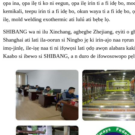
ọpa ina, ọpa ilẹ ti ko ni eegun, ọpa ilẹ irin ti a fi idẹ bo, mod
kemikali, teepu irin ti a fi idẹ bo, okun waya ti a fi idẹ bo
ilẹ, mold welding exothermic ati lulú ati bẹbẹ lọ.
SHIBANG wa ni ilu Xinchang, agbegbe Zhejiang, eyiti o gbaj
Shanghai ati lati ila-oorun si Ningbo jẹ ki irin-ajo naa rọrun 
imọ-jinlẹ, ile-iṣẹ naa ti ni ifọwọsi lati ọdọ awọn alabara kaki
Kaabo si ibewo si SHIBANG, a n duro de ifowosowopo pẹlu i