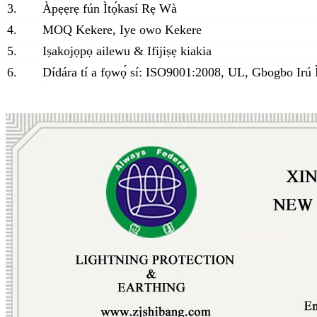
3.
Àpẹẹrẹ fún Ìtọ́kasí Rẹ Wà
4.
MOQ Kekere, Iye owo Kekere
5.
Iṣakojọpọ ailewu & Ifijiṣẹ kiakia
6.
Dídára tí a fọwọ́ sí: ISO9001:2008, UL, Gbogbo Irú