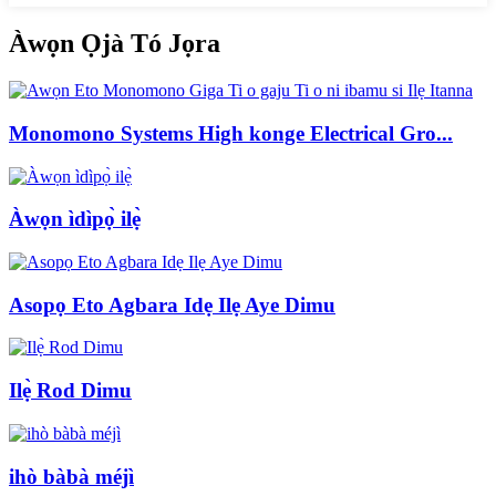
Àwọn Ọjà Tó Jọra
Monomono Systems High konge Electrical Gro...
Àwọn ìdìpọ̀ ilẹ̀
Asopọ Eto Agbara Idẹ Ilẹ Aye Dimu
Ilẹ̀ Rod Dimu
ihò bàbà méjì