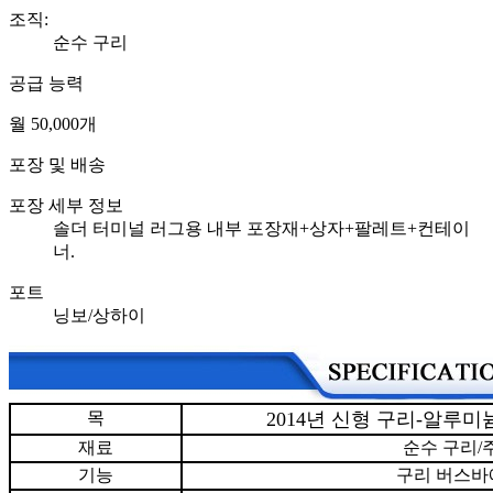
조직:
순수 구리
공급 능력
월 50,000개
포장 및 배송
포장 세부 정보
솔더 터미널 러그용 내부 포장재+상자+팔레트+컨테이
너.
포트
닝보/상하이
목
2014년 신형 구리-알루미
재료
순수 구리/
기능
구리 버스바