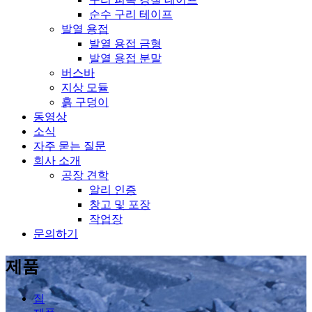
순수 구리 테이프
발열 용접
발열 용접 금형
발열 용접 분말
버스바
지상 모듈
흙 구덩이
동영상
소식
자주 묻는 질문
회사 소개
공장 견학
알리 인증
창고 및 포장
작업장
문의하기
제품
집