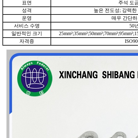
표면
주석 도금
성격
높은 전도성; 강력한
운영
매우 간단하
서비스 수명
50
일반적인 크기
25mm²;35mm²;50mm²;70mm²;95mm²;1
자격증
ISO90