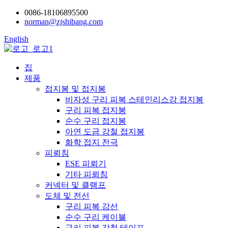
0086-18106895500
norman@zjshibang.com
English
집
제품
접지봉 및 접지봉
비자성 구리 피복 스테인리스강 접지봉
구리 피복 접지봉
순수 구리 접지봉
아연 도금 강철 접지봉
화학 접지 전극
피뢰침
ESE 피뢰기
기타 피뢰침
커넥터 및 클램프
도체 및 전선
구리 피복 강선
순수 구리 케이블
구리 피복 강철 테이프