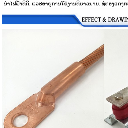
ນຳໄຟຟ້າທີ່ດີ, ແລະອາຍຸການໃຊ້ງານທີ່ຍາວນານ
. ທໍ່ທອງແດງກ