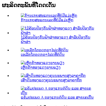
ຜະລິດຕະພັນທີ່ໂດດເດັ່ນ
ກ້ານເກຍສະແຕນເລດທີ່ບໍ່ມີແມ່ເຫຼັກ
ໄມ້ຄ້ອນປ້ອງກັນຟ້າຜ່າທອງແດງ ສຳລັບປ້ອງກັນ
ຟ້າຜ່າ
ເອເລັກໂຕຣດກຣາໄຟດທີ່ຕໍ່ດິນ
ເຫຼັກກ້າທອງແດງຮາບພຽງ
ເສົາດິນທອງແດງຄຸນນະພາບສູງລາຄາຖືກ
ແຄ້ມປະເພດ A ຂອງແກນຕໍ່ດິນ ແລະ ສາຍເຄເບີ້ນ