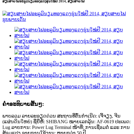
ສຽບສາຍໄຟອະລູມິນຽມທອງແດງຮຸ່ນໃໝ່ປີ 2014, ສຽບສາຍໄຟ
ຄໍາອະທິບາຍສັ້ນໆ:
ພາບລວມ ລາຍລະອຽດດ່ວນ ສະຖານທີ່ຕົ້ນກຳເນີດ: ເຈີ້ຈຽງ, ຈີນ
(ແຜ່ນດິນໃຫຍ່) ຊື່ຍີ່ຫໍ້: SHIBANG ໝາຍເລກລຸ້ນ: AF-0619 ປະເພດ:
Lug ລາຍການ: Power Lug Terminal ໜ້າທີ່: ການເຊື່ອມຕໍ່ ແລະ ການ
ສ້ອມແປງ ອາຍຸການໃຊ້ງານ: ຫຼາຍກວ່າ 50 ປີ ...