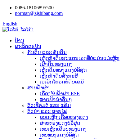
0086-18106895500
norman@zjshibang.com
English
ບ້ານ
ຜະລິດຕະພັນ
ຄັນດິນ ແລະ ຄັນດິນ
ເຫຼັກກ້າດິນສະແຕນເລດທີ່ບໍ່ແມ່ນແມ່ເຫຼັກ
ເສົາດິນທອງແດງ
ເຫຼັກດິນທອງແດງບໍລິສຸດ
ເຫຼັກກ້າດິນສັງກະສີ
ເອເລັກໂຕຣດຕໍ່ດິນເຄມີ
ສາຍຟ້າຜ່າ
ເຄື່ອງຈັບຟ້າຜ່າ ESE
ສາຍຟ້າຜ່າອື່ນໆ
ຕົວເຊື່ອມຕໍ່ ແລະ ແຄ້ມ
ຕົວນຳ ແລະ ສາຍໄຟ
ລວດເຫຼັກເຄືອບທອງແດງ
ສາຍທອງແດງບໍລິສຸດ
ເທບເຫຼັກເຄືອບທອງແດງ
ເທບທອງແດງບໍລິສຸດ