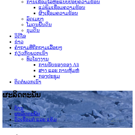
ການເຊື່ອມໂລຫະແບບປ່ອຍຄວາມຮ້ອນ
ແມ່ພິມເຊື່ອມຄວາມຮ້ອນ
ຜົງເຊື່ອມຄວາມຮ້ອນ
ລົດເມບາ
ໂມດູນພື້ນດິນ
ຂຸມດິນ
ວິດີໂອ
ຂ່າວ
ຄຳຖາມທີ່ຖືກຖາມເລື້ອຍໆ
ກ່ຽວກັບພວກເຮົາ
ທົວໂຮງງານ
ການຮັບຮອງຂອງ Ali
ສາງ ແລະ ການຫຸ້ມຫໍ່
ກອງປະຊຸມ
ຕິດຕໍ່ພວກເຮົາ
ຜະລິດຕະພັນ
ບ້ານ
ຜະລິດຕະພັນ
ຕົວເຊື່ອມຕໍ່ ແລະ ແຄ້ມ