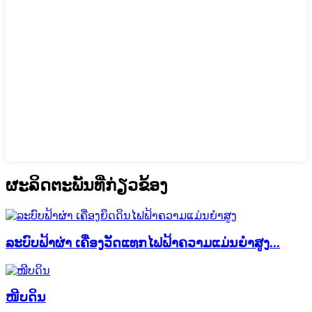
ຜະລິດຕະພັນທີ່ກ່ຽວຂ້ອງ
ລະບົບຟ້າຜ່າ ເຄື່ອງວັດແທກໄຟຟ້າຄວາມແມ່ນຍໍາສູງ...
ໜີບດິນ