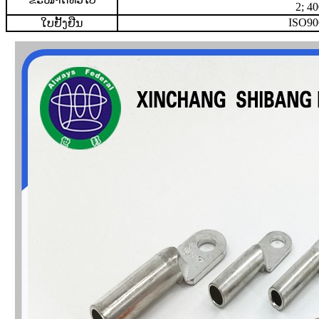
2; 4
ISO90
ໃບຢັ້ງຢືນ