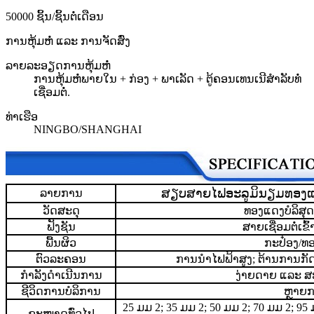
50000 ຊິ້ນ/ຊິ້ນຕໍ່ເດືອນ
ການຫຸ້ມຫໍ່ ແລະ ການຈັດສົ່ງ
ລາຍລະອຽດການຫຸ້ມຫໍ່
ການຫຸ້ມຫໍ່ພາຍໃນ + ກ່ອງ + ພາເລັດ + ຕູ້ຄອນເທນເນີສຳລັບທໍ່
ເຊື່ອມຕໍ່.
ທ່າເຮືອ
NINGBO/SHANGHAI
ສຽບສາຍໄຟອະລູມິນຽມທອງແດ
ລາຍການ
ວັດສະດຸ
ທອງແດງບໍລິສຸ
ຟັງຊັນ
ສາຍເຊື່ອມຕໍ່ເ
ພື້ນຜິວ
ກະປ໋ອງ/ທອ
ຕົວລະຄອນ
ການນຳໄຟຟ້າສູງ; ຕ້ານການກັດກ
ກຳລັງດຳເນີນການ
ງ່າຍດາຍ ແລະ 
ຊີວິດການບໍລິການ
ຫຼາຍກວ
25 ມມ 2; 35 ມມ 2; 50 ມມ 2; 70 ມມ 2; 95
ຂະໜາດທົ່ວໄປ