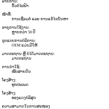
ລາຍການ:
ຂົ້ວຕໍ່ໄຟຟ້າ
ໜ້າທີ່:
ການເຊື່ອມຕໍ່ ແລະ ການແກ້ໄຂບັນຫາ
ອາຍຸການໃຊ້ງານ:
ຫຼາຍກວ່າ 50 ປີ
ຮູບແບບການບໍລິການ:
OEM ແມ່ນມີໃຫ້
ມາດຕະຖານ ຫຼື ບໍ່ໄດ້ມາດຕະຖານ:
ມາດຕະຖານ
ການນຳໃຊ້:
ໜີບສາຍດິນ
ໂຄງສ້າງ:
ທຸກປະເພດ
ໂຄງສ້າງ:
ທອງແດງບໍລິສຸດ
ຄວາມສາມາດໃນການສະໜອງ