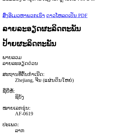
ສົ່ງອີເມວຫາພວກເຮົາ
ດາວໂຫລດເປັນ PDF
ລາຍລະອຽດຜະລິດຕະພັນ
ປ້າຍຜະລິດຕະພັນ
ພາບລວມ
ລາຍລະອຽດດ່ວນ
ສະຖານທີ່ຕົ້ນກຳເນີດ:
Zhejiang, ຈີນ (ແຜ່ນດິນໃຫຍ່)
ຊື່ຍີ່ຫໍ້:
ຊິບັງ
ໝາຍເລກຮຸ່ນ:
AF-0619
ປະເພດ:
ລາກ