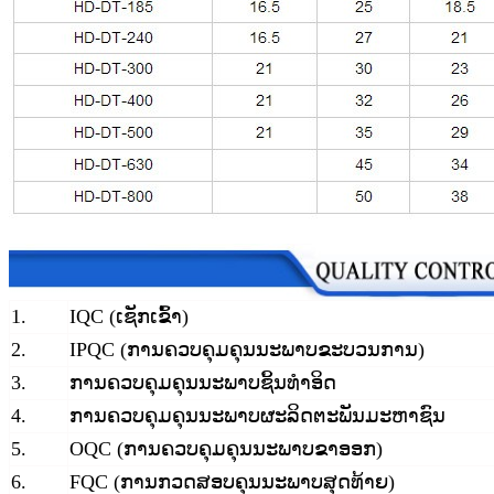
1.
IQC (ເຊັກເຂົ້າ)
2.
IPQC (ການຄວບຄຸມຄຸນນະພາບຂະບວນການ)
3.
ການຄວບຄຸມຄຸນນະພາບຊິ້ນທຳອິດ
4.
ການຄວບຄຸມຄຸນນະພາບຜະລິດຕະພັນມະຫາຊົນ
5.
OQC (ການຄວບຄຸມຄຸນນະພາບຂາອອກ)
6.
FQC (ການກວດສອບຄຸນນະພາບສຸດທ້າຍ)