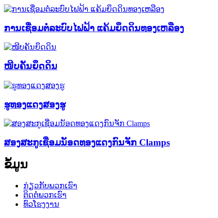
ການເຊື່ອມຕໍ່ລະບົບໄຟຟ້າ ແຄ້ມຍຶດດິນທອງເຫລືອງ
ໜີບຄັນຍຶດດິນ
ຮູທອງແດງສອງຮູ
ສອງສະກູເຊື່ອມນັອດທອງແດງກົນຈັກ Clamps
ຂໍ້ມູນ
ກ່ຽວກັບພວກເຮົາ
ຕິດຕໍ່ພວກເຮົາ
ທົວໂຮງງານ