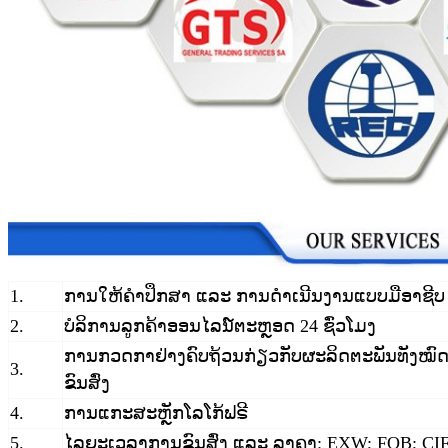
1.
ການໃຫ້ຄຳປຶກສາ ແລະ ການດຳເນີນງານແບບມືອາຊີບ
2.
ບໍລິການລູກຄ້າອອນໄລນ໌ຕະຫຼອດ 24 ຊົ່ວໂມງ
ການກວດກາຢ່າງຄົບຖ້ວນກ່ຽວກັບຜະລິດຕະພັນທັງໝົ
3.
ຂົນສົ່ງ
4.
ການແກະສະຫຼັກໂລໂກ້ຟຣີ
5.
ໄລຍະເວລາການຂົນສົ່ງ ແລະ ລາຄາ: EXW; FOB; CI