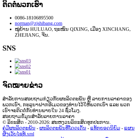
ຕິດຕໍ່ພວກເຮົາ
0086-18106895500
norman@zjshibang.com
ໝູ່ບ້ານ HULUAO, ຖະໜົນ QIXING, ເມືອງ XINCHANG,
ZHEJIANG, ຈີນ.
SNS
ຈົດໝາຍຂ່າວ
ສຳລັບການສອບຖາມກ່ຽວກັບຜະລິດຕະພັນ ຫຼື ລາຍການລາຄາຂອງ
ພວກເຮົາ, ກະລຸນາຝາກອີເມວຂອງທ່ານໄວ້ໃຫ້ພວກເຮົາ ແລະ ພວກ
ເຮົາຈະຕິດຕໍ່ກັບທ່ານພາຍໃນ 24 ຊົ່ວໂມງ.
ສອບຖາມຂໍ້ມູນສຳລັບລາຍການລາຄາ
© ລິຂະສິດ - 2010-2026: ສະຫງວນລິຂະສິດທຸກປະການ.
ຄູ່ມືຜະລິດຕະພັນ
-
ຜະລິດຕະພັນທີ່ໂດດເດັ່ນ
-
ແທັກຍອດນິຍົມ
-
ແຜນ
ຜັງເວັບໄຊທ໌.xml