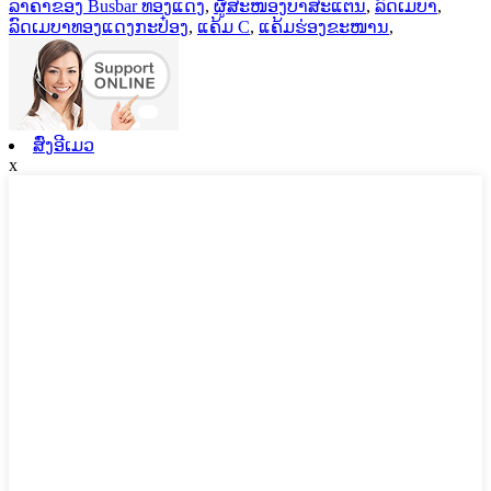
ລາຄາຂອງ Busbar ທອງແດງ
,
ຜູ້ສະໜອງບາສະແຕນ
,
ລົດເມບາ
,
ລົດເມບາທອງແດງກະປ໋ອງ
,
ແຄ້ມ C
,
ແຄ້ມຮ່ອງຂະໜານ
,
ສົ່ງອີເມວ
x