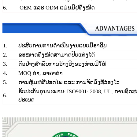
6.
OEM ແລະ ODM ແມ່ນມີຢູ່ທັງໝົດ
1.
ປະສົບການການດຳເນີນງານແບບມືອາຊີບ
2.
ຂະໜາດທັງໝົດສາມາດປັບແຕ່ງໄດ້
3.
ຕົວຢ່າງສຳລັບການອ້າງອີງຂອງທ່ານມີໃຫ້
4.
MOQ ຕ່ຳ, ລາຄາຕໍ່າ
5.
ການຫຸ້ມຫໍ່ທີ່ປອດໄພ ແລະ ການຈັດສົ່ງທີ່ວ່ອງໄວ
ຮັບປະກັນຄຸນນະພາບ: ISO9001: 2008, UL, ການທົດສ
6.
ປະເພດ