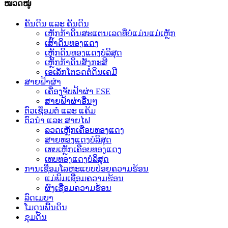
ໝວດໝູ່
ຄັນດິນ ແລະ ຄັນດິນ
ເຫຼັກກ້າດິນສະແຕນເລດທີ່ບໍ່ແມ່ນແມ່ເຫຼັກ
ເສົາດິນທອງແດງ
ເຫຼັກດິນທອງແດງບໍລິສຸດ
ເຫຼັກກ້າດິນສັງກະສີ
ເອເລັກໂຕຣດຕໍ່ດິນເຄມີ
ສາຍຟ້າຜ່າ
ເຄື່ອງຈັບຟ້າຜ່າ ESE
ສາຍຟ້າຜ່າອື່ນໆ
ຕົວເຊື່ອມຕໍ່ ແລະ ແຄ້ມ
ຕົວນຳ ແລະ ສາຍໄຟ
ລວດເຫຼັກເຄືອບທອງແດງ
ສາຍທອງແດງບໍລິສຸດ
ເທບເຫຼັກເຄືອບທອງແດງ
ເທບທອງແດງບໍລິສຸດ
ການເຊື່ອມໂລຫະແບບປ່ອຍຄວາມຮ້ອນ
ແມ່ພິມເຊື່ອມຄວາມຮ້ອນ
ຜົງເຊື່ອມຄວາມຮ້ອນ
ລົດເມບາ
ໂມດູນພື້ນດິນ
ຂຸມດິນ