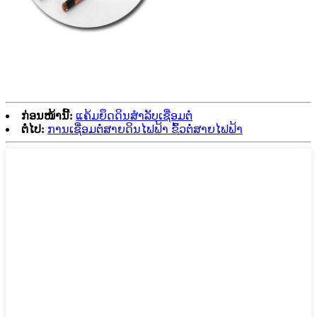
ກ່ອນໜ້ານີ້:
ແຄ້ມຍຶດດິນສຳລັບເຊື່ອມຕໍ່
ຕໍ່ໄປ:
ການເຊື່ອມຕໍ່ສາຍດິນໄຟຟ້າ ຂົ້ວຕໍ່ສາຍໄຟຟ້າ