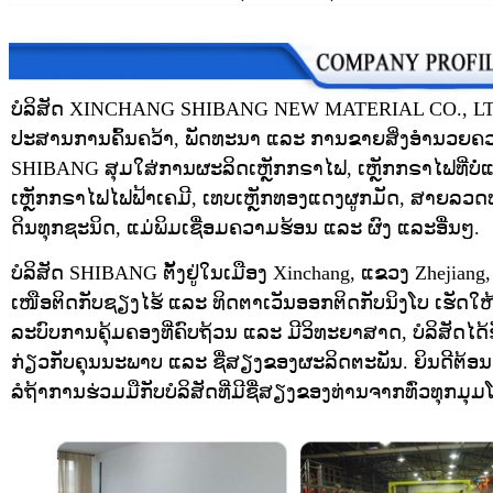
ບໍລິສັດ XINCHANG SHIBANG NEW MATERIAL CO., LTD ເປ
ປະສານການຄົ້ນຄວ້າ, ພັດທະນາ ແລະ ການຂາຍສິ່ງອຳນວຍ
SHIBANG ສຸມໃສ່ການຜະລິດເຫຼັກກຣາໄຟ, ເຫຼັກກຣາໄຟທີ່ບໍ່ແມ
ເຫຼັກກຣາໄຟໄຟຟ້າເຄມີ, ເທບເຫຼັກທອງແດງຜູກມັດ, ສາຍລວດ
ດິນທຸກຊະນິດ, ແມ່ພິມເຊື່ອມຄວາມຮ້ອນ ແລະ ຜົງ ແລະອື່ນໆ.
ບໍລິສັດ SHIBANG ຕັ້ງຢູ່ໃນເມືອງ Xinchang, ແຂວງ Zhejiang,
ເໜືອຕິດກັບຊຽງໄຮ້ ແລະ ທິດຕາເວັນອອກຕິດກັບນິງໂບ ເຮັດ
ລະບົບການຄຸ້ມຄອງທີ່ຄົບຖ້ວນ ແລະ ມີວິທະຍາສາດ, ບໍລິສັດໄດ
ກ່ຽວກັບຄຸນນະພາບ ແລະ ຊື່ສຽງຂອງຜະລິດຕະພັນ. ຍິນດີຕ້ອ
ລໍຖ້າການຮ່ວມມືກັບບໍລິສັດທີ່ມີຊື່ສຽງຂອງທ່ານຈາກທົ່ວທຸກມຸມ