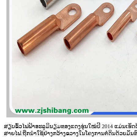
ສຽບຂົ້ວໄຟຟ້າອະລູມິນຽມທອງແດງຮຸ່ນໃໝ່ປີ 2014 ແມ່ນເຮັດດ້
ສາຍໄຟ.
ຖືກນໍາໃຊ້ຢ່າງກວ້າງຂວາງໃນໂຄງການຕໍ່ດິນດ້ວຍມັນ
ທ