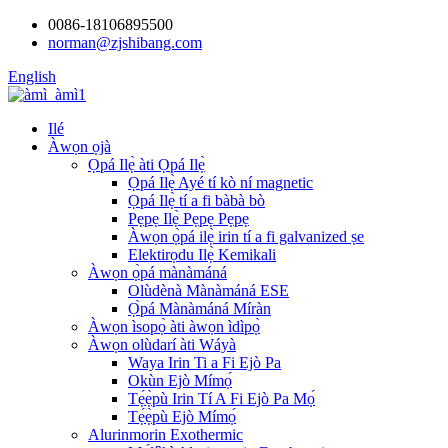
0086-18106895500
norman@zjshibang.com
English
Ilé
Àwọn ọjà
Ọpá Ilẹ̀ àti Ọpá Ilẹ̀
Ọpá Ilẹ̀ Ayé tí kò ní magnetic
Ọpá Ilẹ̀ tí a fi bàbà bò
Pẹpẹ Ilẹ̀ Pẹpẹ Pẹpẹ
Àwọn ọ̀pá ilẹ̀ irin tí a fi galvanized ṣe
Elektirọdu Ilẹ̀ Kemikali
Àwọn ọ̀pá mànàmáná
Olùdènà Mànàmáná ESE
Ọ̀pá Mànàmáná Míràn
Àwọn ìsopọ̀ àti àwọn ìdìpọ̀
Àwọn olùdarí àti Wáyà
Waya Irin Ti a Fi Ejò Pa
Okùn Ejò Mímọ́
Tẹ́ẹ̀pù Irin Tí A Fi Ejò Pa Mọ́
Tẹ́ẹ̀pù Ejò Mímọ́
Alurinmorin Exothermic