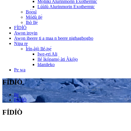
Mọ́líìkì Alurinmorin Exothermic
Lúùlù Alurinmorin Exothermic
Bọ́ọ̀sì
Módù ilẹ̀
Ihò Ilẹ̀
FÍDÍÒ
Awọn iroyin
Awọn ibeere ti a maa n beere nigbagbogbo
Nipa re
Ìrìn-àjò Ilé-iṣẹ́
Iwe-ẹri Ali
Ilé ìkópamọ́ àti Àkójọ
Idanileko
Pe wa
FÍDÍÒ
Ilé
FÍDÍÒ
FÍDÍÒ