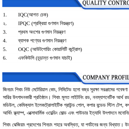
1.
IQC(আগত চেক)
২.
IPQC (প্রক্রিয়া গুণমান নিয়ন্ত্রণ)
3.
প্রথম অংশের গুণমান নিয়ন্ত্রণ
4.
ব্যাপক পণ্যের গুণমান নিয়ন্ত্রণ
5.
OQC (আউটগোয়িং কোয়ালিটি কন্ট্রোল)
6.
এফকিউসি (চূড়ান্ত গুণমান যাচাই)
জিনচাং শিবাং নিউ মেটেরিয়াল কোং, লিমিটেড হলো বজ্র সুরক্ষা সরঞ্জামের গবেষণ
সারির উৎপাদনকারী প্রতিষ্ঠান। শিবাং মূলত লাইটনিং রড, ননম্যাগনেটিক আর্থ রড, ক
মডিউল, কেমিক্যাল ইলেকট্রোলাইটিক গ্রাউন্ড পোল, কপার বন্ডেড স্টিল টেপ, কপার 
আর্থিং ক্ল্যাম্প, এক্সোথার্মিক ওয়েল্ডিং মোল্ড এবং পাউডার ইত্যাদি উৎপাদনে মন
শিবাং ঝেজিয়াং প্রদেশের শিনচাং শহরে অবস্থিত, যা পর্যটনের জন্য বিখ্যাত। উত্