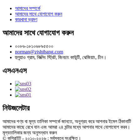
আমাদের সম্পর্কে
আমাদের সাথে যোগাযোগ করুন
কারখানা ভ্রমণ
আমাদের সাথে যোগাযোগ করুন
০০৮৬-১৮১০৬৮৯৫৫০০
norman@zjshibang.com
হুলুয়াও গ্রাম, কিক্সিং স্ট্রিট, জিনচাং কাউন্টি, ঝেজিয়াং, চীন।
এসএনএস
নিউজলেটার
আমাদের পণ্য বা মূল্য তালিকা সম্পর্কে জানতে, অনুগ্রহ করে আপনার ইমেল ঠিকানাটি
আমাদের কাছে রেখে যান এবং আমরা ২৪ ঘন্টার মধ্যে আপনার সাথে যোগাযোগ করব।
মূল্যতালিকার জন্য অনুসন্ধান করুন
© কপিরাইট - ২০১০-২০২৬ : সর্বস্বত্ব সংরক্ষিত।