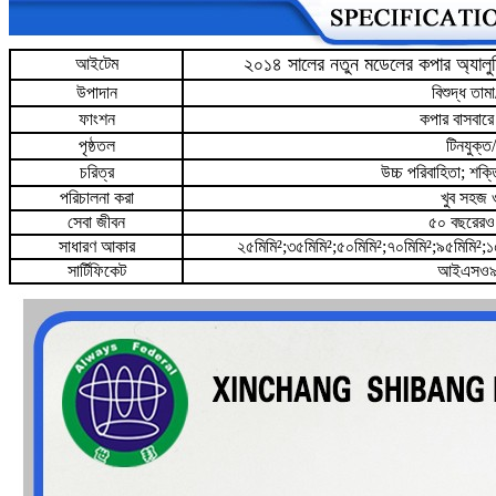
২০১৪ সালের নতুন মডেলের কপার অ্যালুমিনিয
আইটেম
উপাদান
বিশুদ্ধ তাম
ফাংশন
কপার বাসবারে
পৃষ্ঠতল
টিনযুক্ত/
চরিত্র
উচ্চ পরিবাহিতা; শক্তি
পরিচালনা করা
খুব সহজ 
সেবা জীবন
৫০ বছরেরও 
সাধারণ আকার
২৫মিমি²;৩৫মিমি²;৫০মিমি²;৭০মিমি²;৯৫মিমি²;
সার্টিফিকেট
আইএসও৯