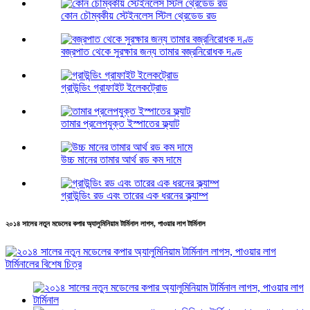
কোন চৌম্বকীয় স্টেইনলেস স্টিল থ্রেডেড রড
বজ্রপাত থেকে সুরক্ষার জন্য তামার বজ্রনিরোধক দণ্ড
গ্রাউন্ডিং গ্রাফাইট ইলেকট্রোড
তামার প্রলেপযুক্ত ইস্পাতের ফ্ল্যাট
উচ্চ মানের তামার আর্থ রড কম দামে
গ্রাউন্ডিং রড এবং তারের এক ধরনের ক্ল্যাম্প
২০১৪ সালের নতুন মডেলের কপার অ্যালুমিনিয়াম টার্মিনাল লাগস, পাওয়ার লাগ টার্মিনাল