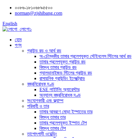
০০৮৬-১৮১০৬৮৯৫৫০০
norman@zjshibang.com
English
হোম
পণ্য
গ্রাউন্ড রড ও আর্থ রড
অ-চৌম্বকীয় তামার প্রলেপযুক্ত স্টেইনলেস স্টিলের আর্থ রড
তামার প্রলেপযুক্ত গ্রাউন্ড রড
বিশুদ্ধ তামার গ্রাউন্ড রড
গ্যালভানাইজড স্টিলের গ্রাউন্ড রড
রাসায়নিক গ্রাউন্ডিং ইলেক্ট্রোড
বজ্রনিরোধক দণ্ড
ESE লাইটনিং অ্যারেস্টার
অন্যান্য বজ্রনিরোধক দণ্ড
সংযোগকারী এবং ক্ল্যাম্প
পরিবাহী ও তার
তামার আবরণে মোড়া ইস্পাতের তার
বিশুদ্ধ তামার তার
তামার প্রলেপযুক্ত ইস্পাত টেপ
বিশুদ্ধ তামার টেপ
তাপোৎপাদী ওয়েল্ডিং