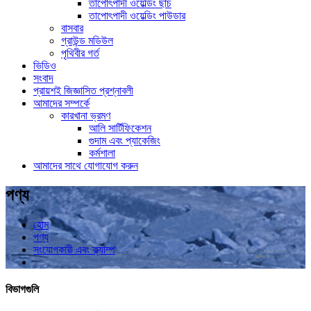
তাপোৎপাদী ওয়েল্ডিং ছাঁচ
তাপোৎপাদী ওয়েল্ডিং পাউডার
বাসবার
গ্রাউন্ড মডিউল
পৃথিবীর গর্ত
ভিডিও
সংবাদ
প্রায়শই জিজ্ঞাসিত প্রশ্নাবলী
আমাদের সম্পর্কে
কারখানা ভ্রমণ
আলি সার্টিফিকেশন
গুদাম এবং প্যাকেজিং
কর্মশালা
আমাদের সাথে যোগাযোগ করুন
পণ্য
হোম
পণ্য
সংযোগকারী এবং ক্ল্যাম্প
বিভাগগুলি