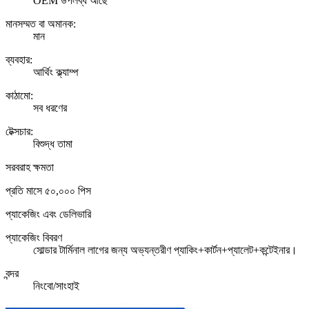
OEM উপলব্ধ আছে
মানসম্মত বা অমানক:
মান
ব্যবহার:
আর্থিং ক্ল্যাম্প
কাঠামো:
সব ধরণের
টেক্সচার:
বিশুদ্ধ তামা
সরবরাহ ক্ষমতা
প্রতি মাসে ৫০,০০০ পিস
প্যাকেজিং এবং ডেলিভারি
প্যাকেজিং বিবরণ
সোল্ডার টার্মিনাল লাগের জন্য অভ্যন্তরীণ প্যাকিং+কার্টন+প্যালেট+কন্টেইনার।
বন্দর
নিংবো/সাংহাই