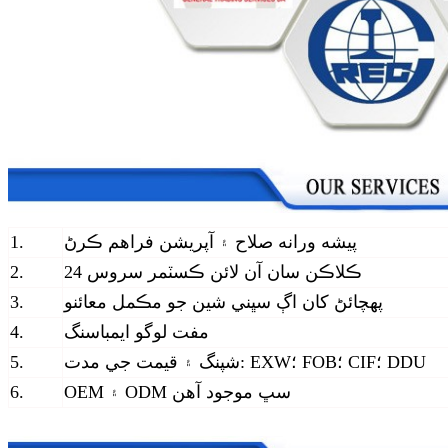
پيشه ورانه صلاح ۽ آپريشن فراهم ڪرڻ
1.
24 ڪلاڪن سان آن لائن ڪسٽمر سروس
2.
پهچائڻ کان اڳ سڀني شين جو مڪمل معائنو
3.
مفت لوگو ايمباسنگ
4.
شپنگ ۽ قيمت جي مدت: EXW؛ FOB؛ CIF؛ DDU
5.
OEM ۽ ODM سڀ موجود آهن
6.