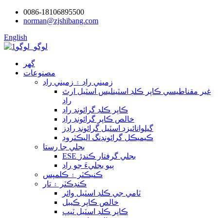
0086-18106895500
norman@zjshibang.com
English
گھر
مصنوعات
زميني راڊ ۽ زميني راڊ
غير مقناطيسي ڪاپر ڪلڊ اسٽينلیس اسٽيل ارٿ
راڊ
ڪاپر ڪلڊ گرائونڊ راڊ
خالص ڪاپر گرائونڊ راڊ
گيلوانائيزڊ اسٽيل گرائونڊ راڊز
ڪيميڪل گرائونڊنگ اليڪٽروڊ
بجلي جا رستا
ESE بجلي گرفتار ڪندڙ
ٻيو بجليءَ جو راڊ
ڪنيڪٽر ۽ ڪلمپس
ڪنڊڪٽر ۽ تار
ٽامي جي ڪلڊ اسٽيل وائر
خالص ڪاپر ڪيبل
ڪاپر ڪلڊ اسٽيل ٽيپ