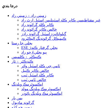
درجا بندي
زميني راڊ ۽ زميني راڊ
غير مقناطيسي ڪاپر ڪلڊ اسٽينلیس اسٽيل ارٿ راڊ
ڪاپر ڪلڊ گرائونڊ راڊ
خالص ڪاپر گرائونڊ راڊ
گيلوانائيزڊ اسٽيل گرائونڊ راڊز
ڪيميڪل گرائونڊنگ اليڪٽروڊ
بجلي جا رستا
ESE بجلي گرفتار ڪندڙ
ٻيو بجليءَ جو راڊ
ڪنيڪٽر ۽ ڪلمپس
ڪنڊڪٽر ۽ تار
ٽامي جي ڪلڊ اسٽيل وائر
خالص ڪاپر ڪيبل
ڪاپر ڪلڊ اسٽيل ٽيپ
خالص ٽامي ٽيپ
ايڪسوٿرمڪ ويلڊنگ
ايڪسوٿرمڪ ويلڊنگ مولڊ
ايڪسوٿرمڪ ويلڊنگ پائوڊر
بس بار
گرائونڊ ماڊيول
زمين جو کڏو