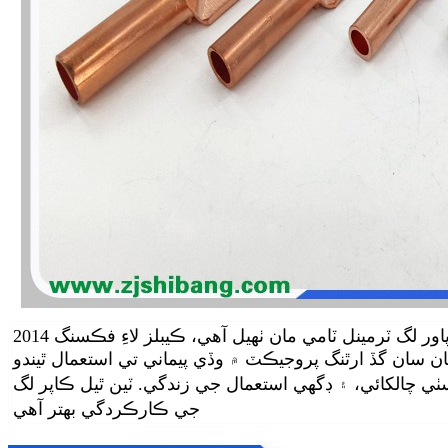
2014 نئون ماڊل ڪاپر ايلومينيم ٽرمينل لگ، پاور لگ ٽرمينل ٽامي مان ٺهيل آهي، ڪيبلز لاءِ فڪسنگ
ان سان گڏ ارٿنگ پروجيڪٽ ۾ وڏي پيماني تي استعمال ٿيندو
 چالکائي، ۽ ڊگهي استعمال جي زندگي
. ٽين ٿيل ڪاپر لگ
جي ڪارڪردگي بهتر آهي