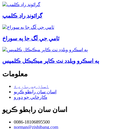
گرائونڊ راڊ ڪلمپ
ٽامي جي لَگ جا ٻه سوراخ
ٻه اسڪرو ويلڊڊ نٽ ڪاپر ميڪيڪل ڪلمپس
معلومات
اسان جي باري ۾
اسان سان رابطو ڪريو
ڪارخاني جو دورو
اسان سان رابطو ڪريو
0086-18106895500
norman@zjshibang.com