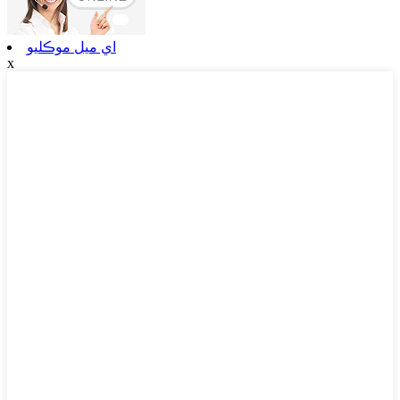
اي ميل موڪليو
x