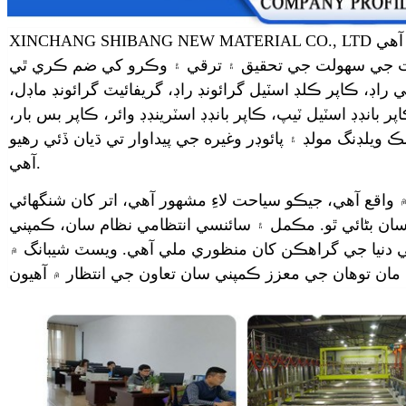
XINCHANG SHIBANG NEW MATERIAL CO., LTD پهرين درجي جي ٺاهيندڙن مان هڪ آهي
 سهولت جي تحقيق ۽ ترقي ۽ وڪرو کي ضم ڪري ٿي. SHIBANG
اڊ، ڪاپر ڪلڊ اسٽيل گرائونڊ راڊ، گريفائيٽ گرائونڊ ماڊل،
ر بانڊڊ اسٽيل ٽيپ، ڪاپر بانڊڊ اسٽرينڊڊ وائر، ڪاپر بس بار،
لڊنگ مولڊ ۽ پائوڊر وغيره جي پيداوار تي ڌيان ڏئي رهيو
آهي.
واقع آهي، جيڪو سياحت لاءِ مشهور آهي، اتر کان شنگھائي
 آسان بڻائي ٿو. مڪمل ۽ سائنسي انتظامي نظام سان، ڪمپني
دنيا جي گراهڪن کان منظوري ملي آهي. ويسٽ شيبانگ ۾