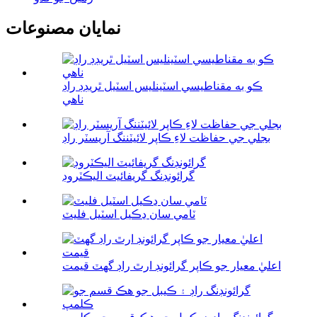
نمايان مصنوعات
ڪو به مقناطيسي اسٽينلیس اسٽيل ٿريڊڊ راڊ
ناهي
بجلي جي حفاظت لاءِ ڪاپر لائيٽننگ آريسٽر راڊ
گرائونڊنگ گريفائيٽ اليڪٽروڊ
ٽامي سان ڍڪيل اسٽيل فليٽ
اعليٰ معيار جو ڪاپر گرائونڊ ارٿ راڊ گهٽ قيمت