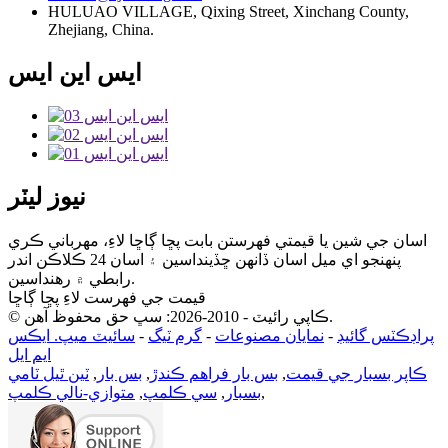
HULUAO VILLAGE, Qixing Street, Xinchang County,
Zhejiang, China.
ايس اين ايس
نيوز ليٽر
اسان جي شين يا قيمتي فهرستن بابت پڇا ڳاڇا لاءِ، مهرباني ڪري
پنهنجو اي ميل اسان ڏانهن ڇڏينداسين ۽ اسان 24 ڪلاڪن اندر
رابطي ۾ رهنداسين.
قيمت جي فهرست لاءِ پڇا ڳاڇا
© ڪاپي رائيٽ - 2010-2026: سڀ حق محفوظ آهن.
پراڊڪٽس گائيڊ
-
نمايان مصنوعات
-
گرم ٽيگ
-
سائيٽ ميپ. ايڪس
ايم ايل
ڪاپر بسبار جي قيمت
,
بس بار فراهم ڪندڙ
,
بس بار
,
ٽين ٿيل ٽامي
,
بسبار
,
سي ڪلمپ
,
متوازي-نالي ڪلمپ