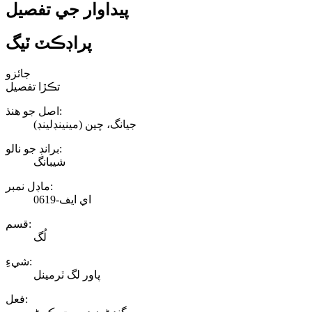
پيداوار جي تفصيل
پراڊڪٽ ٽيگ
جائزو
تڪڙا تفصيل
اصل جو هنڌ:
جيانگ، چين (مينينڊلينڊ)
برانڊ جو نالو:
شيبانگ
ماڊل نمبر:
اي ايف-0619
قسم:
لُگ
شيءِ:
پاور لگ ٽرمينل
فعل: