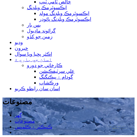
خالص ٽامي ٽيپ
ايڪسوٿرمڪ ويلڊنگ
ايڪسوٿرمڪ ويلڊنگ مولڊ
ايڪسوٿرمڪ ويلڊنگ پائوڊر
بس بار
گرائونڊ ماڊيول
زمين جو کڏو
وڊيو
خبرون
اڪثر پڇيا ويا سوال
اسان جي باري ۾
ڪارخاني جو دورو
علي سرٽيفڪيشن
گودام ۽ پيڪنگنگ
ورڪشاپ
اسان سان رابطو ڪريو
مصنوعات
گھر
مصنوعات
ڪنيڪٽر ۽ ڪلمپس