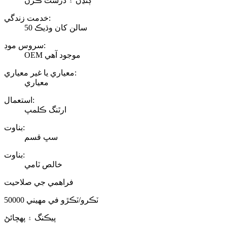
ڳنڍڻ ۽ درست ڪرڻ
خدمت زندگي:
50 سالن کان وڌيڪ
سروس موڊ:
OEM موجود آهي
معياري يا غير معياري:
معياري
استعمال:
ارٿنگ ڪلمپ
بناوت:
سڀ قسم
بناوت:
خالص ٽامي
فراهمي جي صلاحيت
50000 ٽڪرو/ٽڪڙو في مهيني
پيڪنگ ۽ پهچائڻ