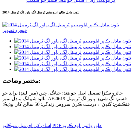
گرائونڊنگ راڊ ۽ ڪيبل جو هڪ قسم جو ڪلمپ
2014 نئون ماڊل ڪاپر ايلومينيم ٽرمينل لگ، پاور لگ ٽرمينل
مختصر وضاحت:
جائزو تڪڙا تفصيل اصل جو هنڌ: جيانگ، چين (مين لينڊ) برانڊ جو
نالو: شيبانگ ماڊل نمبر: AF-0619 قسم: لگ شيءِ: پاور لگ ٽرمينل
فنڪشن: ڳنڍڻ ۽ درست ڪرڻ سروس زندگي: 50 سالن کان وڌيڪ
...
PDF طور ڊائون لوڊ ڪريو
اسان کي اي ميل موڪليو