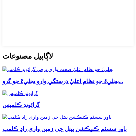
لاڳاپيل مصنوعات
بجليءَ جو نظام اعليٰ درستگي وارو بجليءَ جو گرو...
گرائونڊ ڪلمپس
پاور سسٽم ڪنيڪشن پيتل جي زمين واري راڊ ڪلمپ