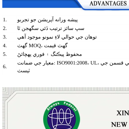
پيشه ورانه آپريشن جو تجربو
1.
سڀ سائز ترتيب ڏئي سگھجن ٿا
2.
توهان جي حوالي لاءِ نمونو موجود آهي
3.
گھٽ MOQ، گھٽ قيمت
4.
محفوظ پيڪنگ ۽ فوري پهچائڻ
5.
معيار جي ضمانت: ISO9001:2008، UL، سڀني قسمن جي
6.
ٽيسٽ