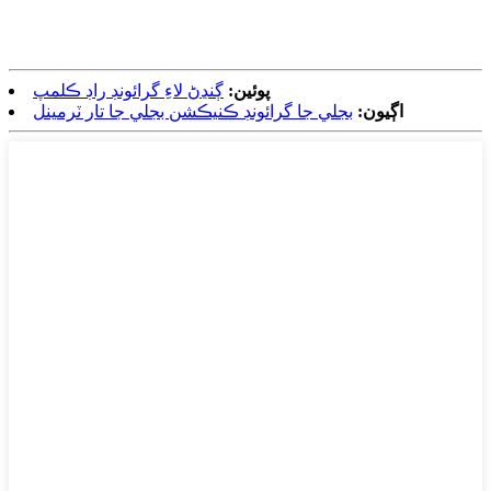
پوئين:
ڳنڍڻ لاءِ گرائونڊ راڊ ڪلمپ
اڳيون:
بجلي جا گرائونڊ ڪنيڪشن بجلي جا تار ٽرمينل