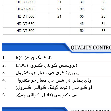
IQC (انڪمنگ چيڪ)
1.
IPQC (پروسيس ڪوالٽي ڪنٽرول)
2.
پهرين ٽڪري جي معيار جو ڪنٽرول
3.
وڏي پيماني تي شين جي معيار جو ڪنٽرول
4.
او ڪيو سي (آئوٽ گوئنگ ڪوالٽي ڪنٽرول)
5.
ايف ڪيو سي (فائنل ڪوالٽي چيڪ)
6.