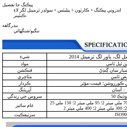
پيڪنگ جا تفصيل
اندروني پيڪنگ + ڪارٽون + پيليٽس + سولڊر ٽرمينل لگز لاءِ
ڪنٽينر.
بندرگاهه
ننگبو/شنگھائي
مينل لگ، پاور لگ ٽرمينل
شيءِ
ن ٿيل ٽامي
مواد
بار سان ڳنڍڻ
فنڪشن
لص ٽامي
مٿاڇري
ٽي ڪورروشن؛ قيمت-مؤثر
ڪردار
 ۽ آسان
آپريٽنگ
 وڌيڪ
سروس جي زندگي
25 ملي ميٽر 2؛ 35 ملي ميٽر 2؛ 50 ملي ميٽر 2؛ 70 ملي ميٽر 2؛ 95 ملي ميٽر 2؛ 150 ملي
عام سائيز
ISO90
سرٽيفڪيٽ