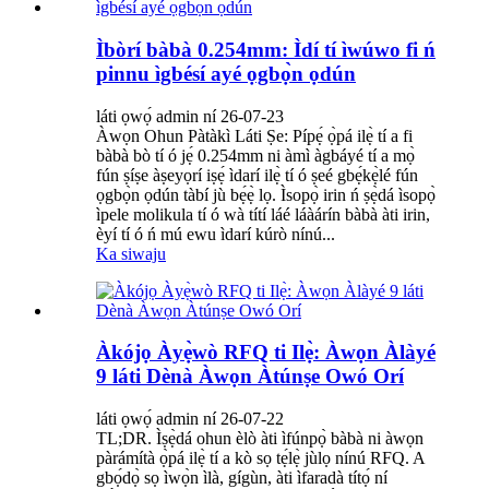
Ìbòrí bàbà 0.254mm: Ìdí tí ìwúwo fi ń
pinnu ìgbésí ayé ọgbọ̀n ọdún
láti ọwọ́ admin ní 26-07-23
Àwọn Ohun Pàtàkì Láti Ṣe: Pípẹ́ ọ̀pá ilẹ̀ tí a fi
bàbà bò tí ó jẹ́ 0.254mm ni àmì àgbáyé tí a mọ̀
fún ṣíṣe àṣeyọrí iṣẹ́ ìdarí ilẹ̀ tí ó ṣeé gbẹ́kẹ̀lé fún
ọgbọ̀n ọdún tàbí jù bẹ́ẹ̀ lọ. Ìsopọ̀ irin ń ṣẹ̀dá ìsopọ̀
ìpele molikula tí ó wà títí láé láàárín bàbà àti irin,
èyí tí ó ń mú ewu ìdarí kúrò nínú...
Ka siwaju
Àkójọ Àyẹ̀wò RFQ ti Ilẹ̀: Àwọn Àlàyé
9 láti Dènà Àwọn Àtúnṣe Owó Orí
láti ọwọ́ admin ní 26-07-22
TL;DR. Ìṣẹ̀dá ohun èlò àti ìfúnpọ̀ bàbà ni àwọn
pàrámítà ọ̀pá ilẹ̀ tí a kò sọ tẹ́lẹ̀ jùlọ nínú RFQ. A
gbọ́dọ̀ sọ ìwọ̀n ìlà, gígùn, àti ìfaradà títọ́ ní