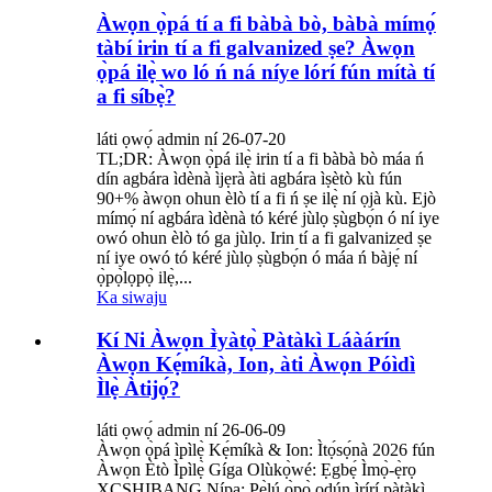
Àwọn ọ̀pá tí a fi bàbà bò, bàbà mímọ́
tàbí irin tí a fi galvanized ṣe? Àwọn
ọ̀pá ilẹ̀ wo ló ń ná níye lórí fún mítà tí
a fi síbẹ̀?
láti ọwọ́ admin ní 26-07-20
TL;DR: Àwọn ọ̀pá ilẹ̀ irin tí a fi bàbà bò máa ń
dín agbára ìdènà ìjẹrà àti agbára ìṣètò kù fún
90+% àwọn ohun èlò tí a fi ń ṣe ilẹ̀ ní ọjà kù. Ejò
mímọ́ ní agbára ìdènà tó kéré jùlọ ṣùgbọ́n ó ní iye
owó ohun èlò tó ga jùlọ. Irin tí a fi galvanized ṣe
ní iye owó tó kéré jùlọ ṣùgbọ́n ó máa ń bàjẹ́ ní
ọ̀pọ̀lọpọ̀ ilẹ̀,...
Ka siwaju
Kí Ni Àwọn Ìyàtọ̀ Pàtàkì Láàárín
Àwọn Kẹ́míkà, Ion, àti Àwọn Póìdì
Ìlẹ̀ Àtijọ́?
láti ọwọ́ admin ní 26-06-09
Àwọn ọ̀pá ìpìlẹ̀ Kẹ́míkà & Ion: Ìtọ́sọ́nà 2026 fún
Àwọn Ètò Ìpìlẹ̀ Gíga Olùkọ̀wé: Ẹgbẹ́ Ìmọ̀-ẹ̀rọ
XCSHIBANG Nípa: Pẹ̀lú ọ̀pọ̀ ọdún ìrírí pàtàkì