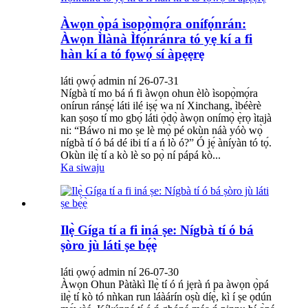
Àwọn ọ̀pá ìsopọ̀mọ́ra onífọ́nrán:
Àwọn Ìlànà Ìfọ́nránra tó yẹ kí a fi
hàn kí a tó fọwọ́ sí àpẹẹrẹ
láti ọwọ́ admin ní 26-07-31
Nígbà tí mo bá ń fi àwọn ohun èlò ìsopọ̀mọ́ra
onírun ránṣẹ́ láti ilé iṣẹ́ wa ní Xinchang, ìbéèrè
kan ṣoṣo tí mo gbọ́ láti ọ̀dọ̀ àwọn onímọ̀ ẹ̀rọ ìtajà
ni: “Báwo ni mo ṣe lè mọ̀ pé okùn náà yóò wọ̀
nígbà tí ó bá dé ibi tí a ń lò ó?” Ó jẹ́ àníyàn tó tọ́.
Okùn ilẹ̀ tí a kò lè so pọ̀ ní pápá kò...
Ka siwaju
Ilẹ̀ Gíga tí a fi iná ṣe: Nígbà tí ó bá
ṣòro jù láti ṣe bẹ́ẹ̀
láti ọwọ́ admin ní 26-07-30
Àwọn Ohun Pàtàkì Ilẹ̀ tí ó ń jẹrà ń pa àwọn ọ̀pá
ilẹ̀ tí kò tó nǹkan run láàárín oṣù díẹ̀, kì í ṣe ọdún