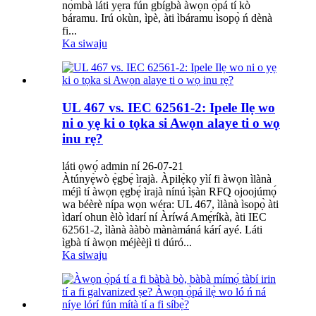
nọ́mbà láti yẹra fún gbígbà àwọn ọ̀pá tí kò
báramu. Irú okùn, ìpè, àti ìbáramu ìsopọ̀ ń dènà
fi...
Ka siwaju
UL 467 vs. IEC 62561-2: Ipele Ilẹ wo
ni o yẹ ki o tọka si Awọn alaye ti o wọ
inu rẹ?
láti ọwọ́ admin ní 26-07-21
Àtúnyẹ̀wò ẹ̀gbẹ́ ìrajà. Àpilẹ̀kọ yìí fi àwọn ìlànà
méjì tí àwọn ẹgbẹ́ ìrajà nínú ìṣàn RFQ ojoojúmọ́
wa béèrè nípa wọn wéra: UL 467, ìlànà ìsopọ̀ àti
ìdarí ohun èlò ìdarí ní Àríwá Amẹ́ríkà, àti IEC
62561-2, ìlànà ààbò mànàmáná kárí ayé. Láti
ìgbà tí àwọn méjèèjì ti dúró...
Ka siwaju