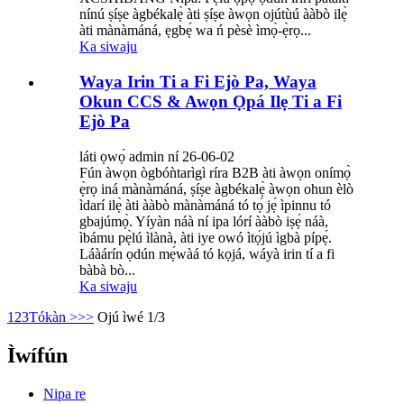
nínú ṣíṣe àgbékalẹ̀ àti ṣíṣe àwọn ojútùú ààbò ilẹ̀
àti mànàmáná, ẹgbẹ́ wa ń pèsè ìmọ̀-ẹ̀rọ...
Ka siwaju
Waya Irin Ti a Fi Ejò Pa, Waya
Okun CCS & Awọn Ọpá Ilẹ Ti a Fi
Ejò Pa
láti ọwọ́ admin ní 26-06-02
Fún àwọn ògbóǹtarìgì ríra B2B àti àwọn onímọ̀
ẹ̀rọ iná mànàmáná, ṣíṣe àgbékalẹ̀ àwọn ohun èlò
ìdarí ilẹ̀ àti ààbò mànàmáná tó tọ́ jẹ́ ìpinnu tó
gbajúmọ̀. Yíyàn náà ní ipa lórí ààbò iṣẹ́ náà,
ìbámu pẹ̀lú ìlànà, àti iye owó ìtọ́jú ìgbà pípẹ́.
Láàárín ọdún mẹ́wàá tó kọjá, wáyà irin tí a fi
bàbà bò...
Ka siwaju
1
2
3
Tókàn >
>>
Ojú ìwé 1/3
Ìwífún
Nipa re