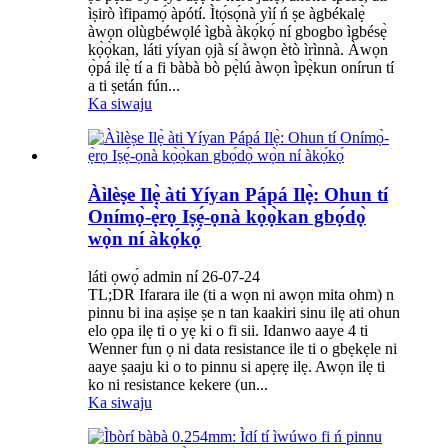
ìṣirò ìfipamọ́ àpótí. Ìtọ́sọ́nà yìí ń ṣe àgbékalẹ̀
àwọn olùgbéwọlé ìgbà àkọ́kọ́ ní gbogbo ìgbésẹ̀
kọ̀ọ̀kan, láti yíyan ọjà sí àwọn ètò ìrìnnà. Àwọn
ọ̀pá ilẹ̀ tí a fi bàbà bò pẹ̀lú àwọn ìpẹ̀kun onírun tí
a ti ṣetán fún...
Ka siwaju
Àìlèṣe Ilẹ̀ àti Yíyan Pápá Ilẹ̀: Ohun tí
Onímọ̀-ẹ̀rọ Iṣẹ́-ọnà kọ̀ọ̀kan gbọ́dọ̀
wọ̀n ní àkọ́kọ́
láti ọwọ́ admin ní 26-07-24
TL;DR Ifarara ile (ti a wọn ni awọn mita ohm) n
pinnu bi ina aṣiṣe ṣe n tan kaakiri sinu ilẹ ati ohun
elo ọpa ilẹ ti o yẹ ki o fi sii. Idanwo aaye 4 ti
Wenner fun ọ ni data resistance ile ti o gbẹkẹle ni
aaye ṣaaju ki o to pinnu si apẹrẹ ilẹ. Awọn ilẹ ti
ko ni resistance kekere (un...
Ka siwaju