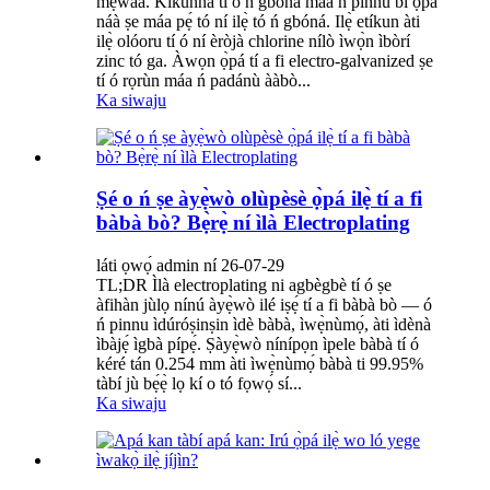
mẹ́wàá. Kíkúnná tí ó ń gbóná máa ń pinnu bí ọ̀pá
náà ṣe máa pẹ́ tó ní ilẹ̀ tó ń gbóná. Ilẹ̀ etíkun àti
ilẹ̀ olóoru tí ó ní èròjà chlorine nílò ìwọ̀n ìbòrí
zinc tó ga. Àwọn ọ̀pá tí a fi electro-galvanized ṣe
tí ó rọrùn máa ń padánù ààbò...
Ka siwaju
Ṣé o ń ṣe àyẹ̀wò olùpèsè ọ̀pá ilẹ̀ tí a fi
bàbà bò? Bẹ̀rẹ̀ ní ìlà Electroplating
láti ọwọ́ admin ní 26-07-29
TL;DR Ìlà electroplating ni agbègbè tí ó ṣe
àfihàn jùlọ nínú àyẹ̀wò ilé iṣẹ́ tí a fi bàbà bò — ó
ń pinnu ìdúróṣinṣin ìdè bàbà, ìwẹ̀nùmọ́, àti ìdènà
ìbàjẹ́ ìgbà pípẹ́. Ṣàyẹ̀wò nínípọn ìpele bàbà tí ó
kéré tán 0.254 mm àti ìwẹ̀nùmọ́ bàbà ti 99.95%
tàbí jù bẹ́ẹ̀ lọ kí o tó fọwọ́ sí...
Ka siwaju