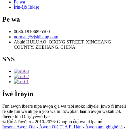
Pe wa
Ìrìn-àjò Ilé-iṣẹ́
Pe wa
0086-18106895500
norman@zjshibang.com
Abúlé HULUAO, QIXING STREET, XINCHANG
COUNTY, ZHEJIANG, CHINA.
SNS
Ìwé Ìròyìn
Fun awọn ibeere nipa awọn ọja wa tabi atokọ idiyele, jọwọ fi imeeli
rẹ silẹ fun wa ati pe a yoo wa ni ifọwọkan laarin awọn wakati 24.
Ìbéèrè fún Olùṣàyẹ̀wò Iye
© Ẹ̀tọ́ àdáwòkọ - 2010-2026: Gbogbo ẹ̀tọ́ wa ni ipamọ́.
Itọsọna Awọn Ọja
-
Àwọn Ọjà Tí A Fi Hàn
-
Àwọn àmì gbígbóná
-