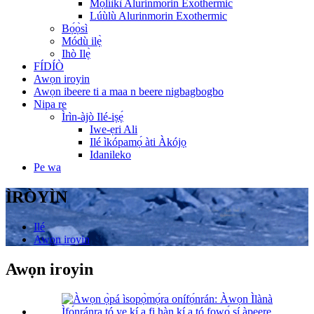
Mọ́líìkì Alurinmorin Exothermic
Lúùlù Alurinmorin Exothermic
Bọ́ọ̀sì
Módù ilẹ̀
Ihò Ilẹ̀
FÍDÍÒ
Awọn iroyin
Awọn ibeere ti a maa n beere nigbagbogbo
Nipa re
Ìrìn-àjò Ilé-iṣẹ́
Iwe-ẹri Ali
Ilé ìkópamọ́ àti Àkójọ
Idanileko
Pe wa
ÌRÒYÌN
Ilé
Awọn iroyin
Awọn iroyin