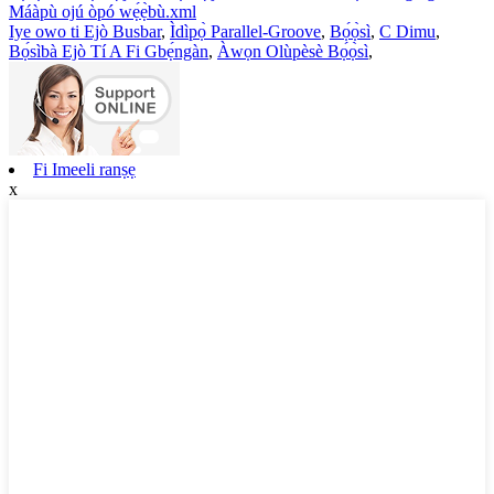
Máàpù ojú òpó wẹ́ẹ̀bù.xml
Iye owo ti Ejò Busbar
,
Ìdìpọ̀ Parallel-Groove
,
Bọ́ọ̀sì
,
C Dimu
,
Bọ́sìbà Ejò Tí A Fi Gbẹ́ngàn
,
Àwọn Olùpèsè Bọ́ọ̀sì
,
Fi Imeeli ranṣẹ
x