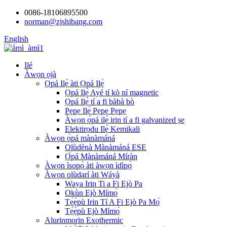
0086-18106895500
norman@zjshibang.com
English
Ilé
Àwọn ọjà
Ọpá Ilẹ̀ àti Ọpá Ilẹ̀
Ọpá Ilẹ̀ Ayé tí kò ní magnetic
Ọpá Ilẹ̀ tí a fi bàbà bò
Pẹpẹ Ilẹ̀ Pẹpẹ Pẹpẹ
Àwọn ọ̀pá ilẹ̀ irin tí a fi galvanized ṣe
Elektirọdu Ilẹ̀ Kemikali
Àwọn ọ̀pá mànàmáná
Olùdènà Mànàmáná ESE
Ọ̀pá Mànàmáná Míràn
Àwọn ìsopọ̀ àti àwọn ìdìpọ̀
Àwọn olùdarí àti Wáyà
Waya Irin Ti a Fi Ejò Pa
Okùn Ejò Mímọ́
Tẹ́ẹ̀pù Irin Tí A Fi Ejò Pa Mọ́
Tẹ́ẹ̀pù Ejò Mímọ́
Alurinmorin Exothermic