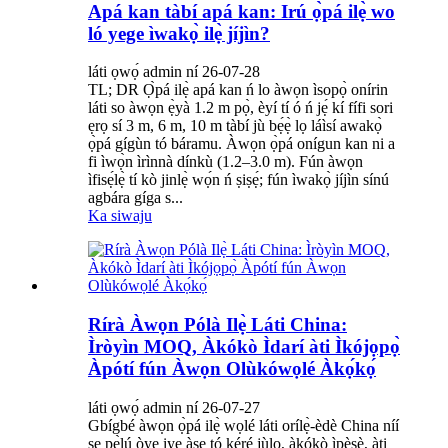
Apá kan tàbí apá kan: Irú ọ̀pá ilẹ̀ wo
ló yege ìwakọ̀ ilẹ̀ jíjìn?
láti ọwọ́ admin ní 26-07-28
TL; DR Ọ̀pá ilẹ̀ apá kan ń lo àwọn ìsopọ̀ onírin
láti so àwọn ẹ̀yà 1.2 m pọ̀, èyí tí ó ń jẹ́ kí fífi sori
ẹrọ sí 3 m, 6 m, 10 m tàbí jù bẹ́ẹ̀ lọ láìsí awakọ̀
ọ̀pá gígùn tó báramu. Àwọn ọ̀pá onígun kan ni a
fi ìwọ̀n ìrìnnà dínkù (1.2–3.0 m). Fún àwọn
ìfisẹ́lẹ̀ tí kò jinlẹ̀ wọ́n ń ṣiṣẹ́; fún ìwakọ̀ jíjìn sínú
agbára gíga s...
Ka siwaju
Rírà Àwọn Pólà Ilẹ̀ Láti China:
Ìròyìn MOQ, Àkókò Ìdarí àti Ìkójọpọ̀
Àpótí fún Àwọn Olùkówọlé Àkọ́kọ́
láti ọwọ́ admin ní 26-07-27
Gbígbé àwọn ọ̀pá ilẹ̀ wọlé láti orílẹ̀-èdè China níí
ṣe pẹ̀lú òye iye àṣẹ tó kéré jùlọ, àkókò ìpèsè, àti