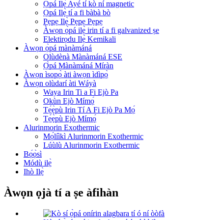
Ọpá Ilẹ̀ Ayé tí kò ní magnetic
Ọpá Ilẹ̀ tí a fi bàbà bò
Pẹpẹ Ilẹ̀ Pẹpẹ Pẹpẹ
Àwọn ọ̀pá ilẹ̀ irin tí a fi galvanized ṣe
Elektirọdu Ilẹ̀ Kemikali
Àwọn ọ̀pá mànàmáná
Olùdènà Mànàmáná ESE
Ọ̀pá Mànàmáná Míràn
Àwọn ìsopọ̀ àti àwọn ìdìpọ̀
Àwọn olùdarí àti Wáyà
Waya Irin Ti a Fi Ejò Pa
Okùn Ejò Mímọ́
Tẹ́ẹ̀pù Irin Tí A Fi Ejò Pa Mọ́
Tẹ́ẹ̀pù Ejò Mímọ́
Alurinmorin Exothermic
Mọ́líìkì Alurinmorin Exothermic
Lúùlù Alurinmorin Exothermic
Bọ́ọ̀sì
Módù ilẹ̀
Ihò Ilẹ̀
Àwọn ọjà tí a ṣe àfihàn