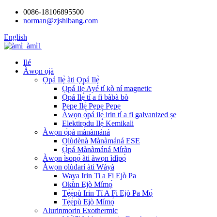
0086-18106895500
norman@zjshibang.com
English
Ilé
Àwọn ọjà
Ọpá Ilẹ̀ àti Ọpá Ilẹ̀
Ọpá Ilẹ̀ Ayé tí kò ní magnetic
Ọpá Ilẹ̀ tí a fi bàbà bò
Pẹpẹ Ilẹ̀ Pẹpẹ Pẹpẹ
Àwọn ọ̀pá ilẹ̀ irin tí a fi galvanized ṣe
Elektirọdu Ilẹ̀ Kemikali
Àwọn ọ̀pá mànàmáná
Olùdènà Mànàmáná ESE
Ọ̀pá Mànàmáná Míràn
Àwọn ìsopọ̀ àti àwọn ìdìpọ̀
Àwọn olùdarí àti Wáyà
Waya Irin Ti a Fi Ejò Pa
Okùn Ejò Mímọ́
Tẹ́ẹ̀pù Irin Tí A Fi Ejò Pa Mọ́
Tẹ́ẹ̀pù Ejò Mímọ́
Alurinmorin Exothermic