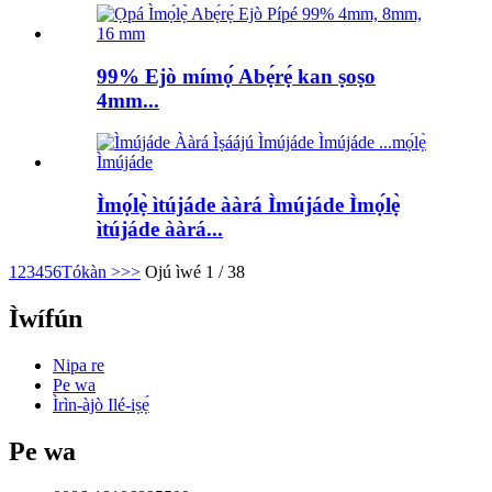
99% Ejò mímọ́ Abẹ́rẹ́ kan ṣoṣo
4mm...
Ìmọ́lẹ̀ ìtújáde ààrá Ìmújáde Ìmọ́lẹ̀
ìtújáde ààrá...
1
2
3
4
5
6
Tókàn >
>>
Ojú ìwé 1 / 38
Ìwífún
Nipa re
Pe wa
Ìrìn-àjò Ilé-iṣẹ́
Pe wa