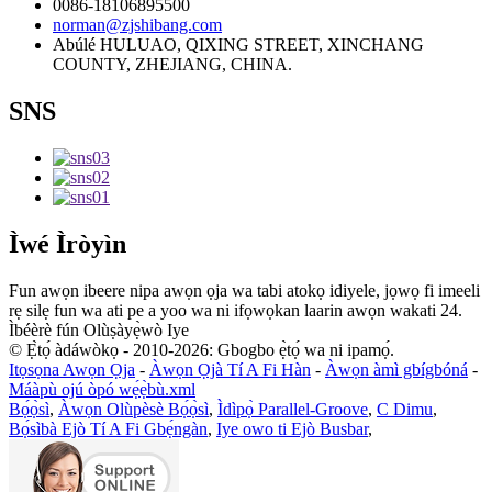
0086-18106895500
norman@zjshibang.com
Abúlé HULUAO, QIXING STREET, XINCHANG
COUNTY, ZHEJIANG, CHINA.
SNS
Ìwé Ìròyìn
Fun awọn ibeere nipa awọn ọja wa tabi atokọ idiyele, jọwọ fi imeeli
rẹ silẹ fun wa ati pe a yoo wa ni ifọwọkan laarin awọn wakati 24.
Ìbéèrè fún Olùṣàyẹ̀wò Iye
© Ẹ̀tọ́ àdáwòkọ - 2010-2026: Gbogbo ẹ̀tọ́ wa ni ipamọ́.
Itọsọna Awọn Ọja
-
Àwọn Ọjà Tí A Fi Hàn
-
Àwọn àmì gbígbóná
-
Máàpù ojú òpó wẹ́ẹ̀bù.xml
Bọ́ọ̀sì
,
Àwọn Olùpèsè Bọ́ọ̀sì
,
Ìdìpọ̀ Parallel-Groove
,
C Dimu
,
Bọ́sìbà Ejò Tí A Fi Gbẹ́ngàn
,
Iye owo ti Ejò Busbar
,