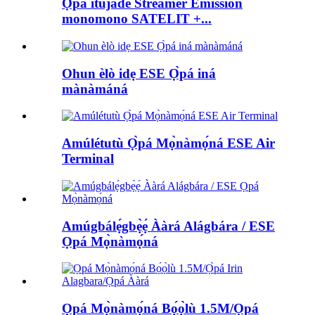
Ọpá ìtújáde Streamer Emission
monomono SATELIT +...
Ohun èlò idẹ ESE Ọ̀pá iná
mànàmáná
Amúlétutù Ọ̀pá Mọ̀nàmọ́ná ESE Air
Terminal
Amúgbálẹ́gbẹ̀ẹ́ Ààrá Alágbára / ESE
Ọpá Mọ̀nàmọ́ná
Ọpá Mọ̀nàmọ́ná Bọ́ọ̀lù 1.5M/Ọpá