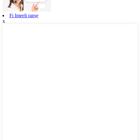
Fi Imeeli ranṣẹ
x