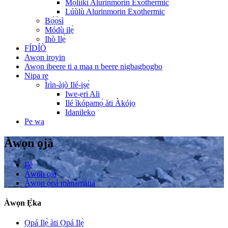
Mọ́líìkì Alurinmorin Exothermic
Lúùlù Alurinmorin Exothermic
Bọ́ọ̀sì
Módù ilẹ̀
Ihò Ilẹ̀
FÍDÍÒ
Awọn iroyin
Awọn ibeere ti a maa n beere nigbagbogbo
Nipa re
Ìrìn-àjò Ilé-iṣẹ́
Iwe-ẹri Ali
Ilé ìkópamọ́ àti Àkójọ
Idanileko
Pe wa
Àwọn ọjà
Ilé
Àwọn ọjà
Àwọn ọ̀pá mànàmáná
Àwọn Ẹ̀ka
Ọpá Ilẹ̀ àti Ọpá Ilẹ̀