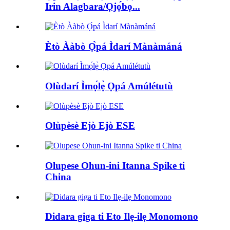
Irin Alagbara/Ọjọ́bọ...
Ètò Ààbò Ọ̀pá Ìdarí Mànàmáná
Olùdarí Ìmọ́lẹ̀ Ọpá Amúlétutù
Olùpèsè Ejò Ejò ESE
Olupese Ohun-ini Itanna Spike ti
China
Didara giga ti Eto Ilẹ-ilẹ Monomono