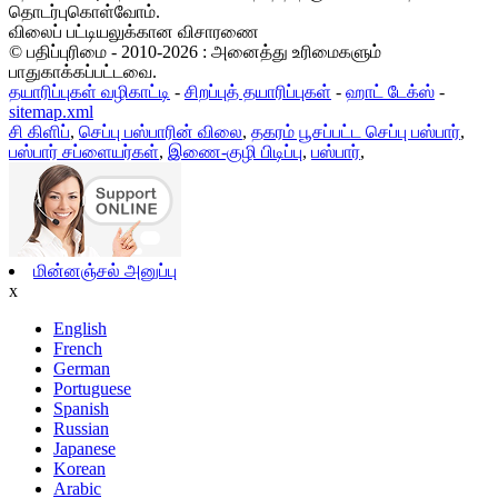
தொடர்புகொள்வோம்.
விலைப் பட்டியலுக்கான விசாரணை
© பதிப்புரிமை - 2010-2026 : அனைத்து உரிமைகளும்
பாதுகாக்கப்பட்டவை.
தயாரிப்புகள் வழிகாட்டி
-
சிறப்புத் தயாரிப்புகள்
-
ஹாட் டேக்ஸ்
-
sitemap.xml
சி கிளிப்
,
செப்பு பஸ்பாரின் விலை
,
தகரம் பூசப்பட்ட செப்பு பஸ்பார்
,
பஸ்பார் சப்ளையர்கள்
,
இணை-குழி பிடிப்பு
,
பஸ்பார்
,
மின்னஞ்சல் அனுப்பு
x
English
French
German
Portuguese
Spanish
Russian
Japanese
Korean
Arabic