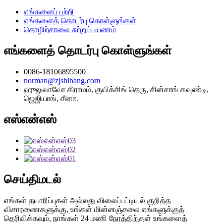
எங்களைப் பற்றி
எங்களைத் தொடர்பு கொள்ளுங்கள்
தொழிற்சாலை சுற்றுப்பயணம்
எங்களைத் தொடர்பு கொள்ளுங்கள்
0086-18106895500
norman@zjshibang.com
ஹுலுவாவோ கிராமம், குயிக்சிங் தெரு, சின்சாங் கவுண்டி,
ஜெஜியாங், சீனா.
எஸ்என்எஸ்
செய்திமடல்
எங்கள் தயாரிப்புகள் அல்லது விலைப்பட்டியல் குறித்த
விசாரணைகளுக்கு, உங்கள் மின்னஞ்சலை எங்களுக்குத்
தெரிவிக்கவும், நாங்கள் 24 மணி நேரத்திற்குள் உங்களைத்