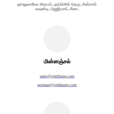
ஹுலுவாவோ கிராமம், குயிக்சிங் தெரு, சின்சாங்
கவுண்டி, ஜெஜியாங், சீனா.
மின்னஞ்சல்
s
ales@zjshibang.com
norman@zjshibang.com