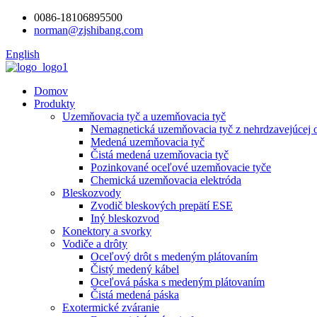
0086-18106895500
norman@zjshibang.com
English
Domov
Produkty
Uzemňovacia tyč a uzemňovacia tyč
Nemagnetická uzemňovacia tyč z nehrdzavejúcej 
Medená uzemňovacia tyč
Čistá medená uzemňovacia tyč
Pozinkované oceľové uzemňovacie tyče
Chemická uzemňovacia elektróda
Bleskozvody
Zvodič bleskových prepätí ESE
Iný bleskozvod
Konektory a svorky
Vodiče a drôty
Oceľový drôt s medeným plátovaním
Čistý medený kábel
Oceľová páska s medeným plátovaním
Čistá medená páska
Exotermické zváranie