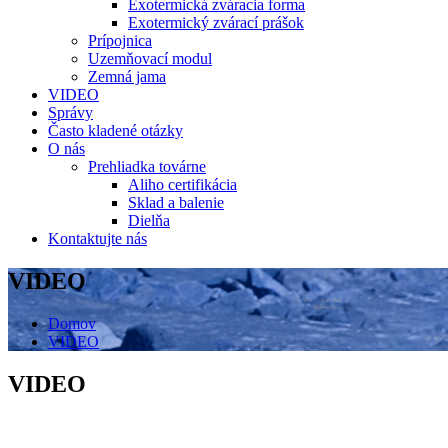
Exotermická zváracia forma
Exotermický zvárací prášok
Prípojnica
Uzemňovací modul
Zemná jama
VIDEO
Správy
Často kladené otázky
O nás
Prehliadka továrne
Aliho certifikácia
Sklad a balenie
Dielňa
Kontaktujte nás
VIDEO
Domov
VIDEO
VIDEO