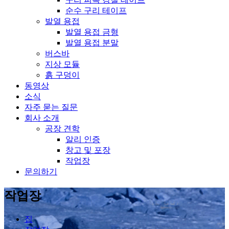
순수 구리 테이프
발열 용접
발열 용접 금형
발열 용접 분말
버스바
지상 모듈
흙 구덩이
동영상
소식
자주 묻는 질문
회사 소개
공장 견학
알리 인증
창고 및 포장
작업장
문의하기
작업장
집