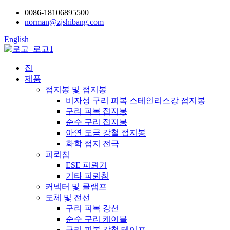
0086-18106895500
norman@zjshibang.com
English
집
제품
접지봉 및 접지봉
비자성 구리 피복 스테인리스강 접지봉
구리 피복 접지봉
순수 구리 접지봉
아연 도금 강철 접지봉
화학 접지 전극
피뢰침
ESE 피뢰기
기타 피뢰침
커넥터 및 클램프
도체 및 전선
구리 피복 강선
순수 구리 케이블
구리 피복 강철 테이프